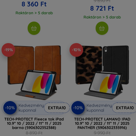
9 690 Ft
8 360 Ft
8 721 Ft
Raktáron > 5 darab
Raktáron > 5 darab
-19%
-10%
Kedvezmény
Kedvezmény
-10%
-10%
EXTRA10
EXTRA10
kuponnal
kuponnal
TECH-PROTECT Fleece tok iPad
TECH-PROTECT LAMANO IPAD
10.9” 10 / 2022 / 11” 11 / 2025
10.9” 10 / 2022 / 11” 11 / 2025
barna (5906302352388)
PANTHER (5906302335916)
8 890 Ft
9 990 Ft