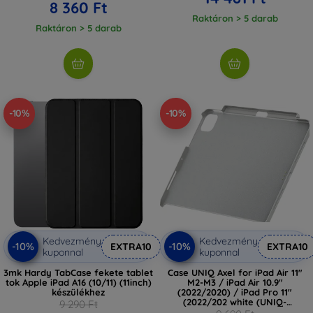
8 360 Ft
Raktáron > 5 darab
Raktáron > 5 darab
-10%
-10%
Kedvezmény
Kedvezmény
-10%
-10%
EXTRA10
EXTRA10
kuponnal
kuponnal
3mk Hardy TabCase fekete tablet
Case UNIQ Axel for iPad Air 11"
tok Apple iPad A16 (10/11) (11inch)
M2-M3 / iPad Air 10.9"
készülékhez
(2022/2020) / iPad Pro 11"
(2022/202 white (UNIQ-
9 290 Ft
PDA11(M2)-AXELCWHT)