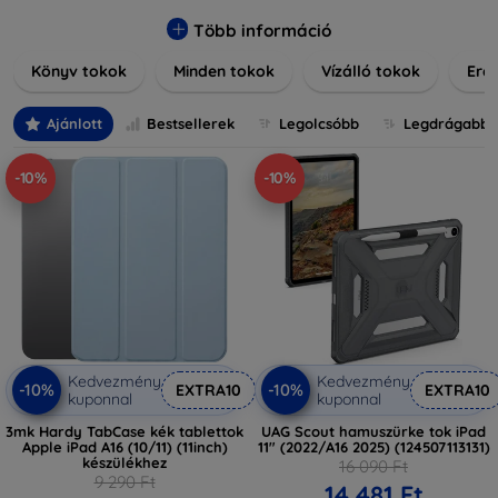
praktikus szilikon védelmekről, vagy dizájnos mintákról,
nálunk mindenki megtalálja a stílusához leginkább illő
Több információ
darabot. Böngésszen kínálatunkban, és tegye még
Könyv tokok
Minden tokok
Vízálló tokok
Ered
különlegesebbé eszközeit a tökéletes tokkal!
Ajánlott
Bestsellerek
Legolcsóbb
Legdrágabb
-10%
-10%
Kedvezmény
Kedvezmény
-10%
-10%
EXTRA10
EXTRA10
kuponnal
kuponnal
3mk Hardy TabCase kék tablettok
UAG Scout hamuszürke tok iPad
Apple iPad A16 (10/11) (11inch)
11" (2022/A16 2025) (124507113131)
készülékhez
16 090 Ft
9 290 Ft
14 481 Ft