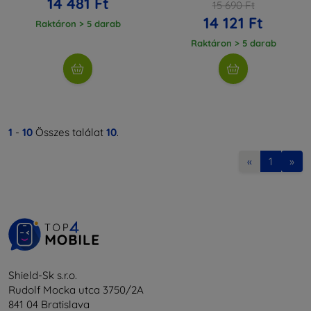
14 481 Ft
15 690 Ft
14 121 Ft
Raktáron > 5 darab
Raktáron > 5 darab
1
-
10
Összes találat
10
.
«
1
»
Shield-Sk s.r.o.
Rudolf Mocka utca 3750/2A
841 04 Bratislava