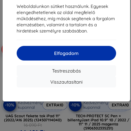
4 761 Ft
6 471 Ft
Weboldalunkon sütiket használunk. Egyesek
elengedhetetlenek az oldal megfelelő
Utolsó darab raktáron
Raktáron 2 darab
működéséhez, míg mások segítenek a forgalom
elemzésében, valamint a tartalom és a
hirdetések személyre szabásában.
-10%
-10%
Elfogadom
Testreszabás
Visszautasítani
Kedvezmény
Kedvezmény
-10%
-10%
EXTRA10
EXTRA10
kuponnal
kuponnal
UAG Scout fekete tok iPad 11"
TECH-PROTECT SC Pen +
(2022/A16 2025) (124507114040)
billentyűzet iPad 10.9” 10 / 2022 /
11” 11 / 2025 magenta
16 090 Ft
(5906302335251)