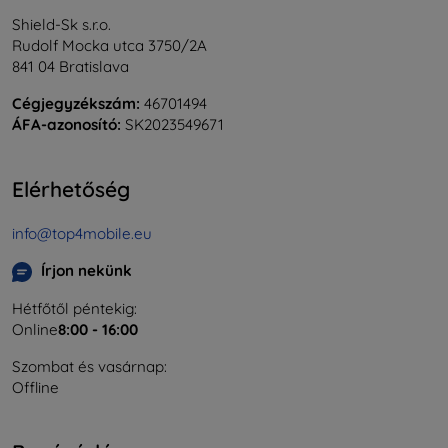
Shield-Sk s.r.o.
Rudolf Mocka utca 3750/2A
841 04 Bratislava
Cégjegyzékszám:
46701494
ÁFA-azonosító:
SK2023549671
Elérhetőség
info@top4mobile.eu
Írjon nekünk
Hétfőtől péntekig:
Online
8:00 - 16:00
Szombat és vasárnap:
Offline