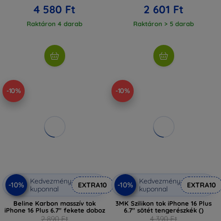
4 580 Ft
2 601 Ft
Raktáron 4 darab
Raktáron > 5 darab
-10%
-10%
Kedvezmény
Kedvezmény
-10%
-10%
EXTRA10
EXTRA10
kuponnal
kuponnal
Beline Karbon masszív tok
3MK Szilikon tok iPhone 16 Plus
iPhone 16 Plus 6.7" fekete doboz
6.7" sötét tengerészkék ()
2 890 Ft
4 390 Ft