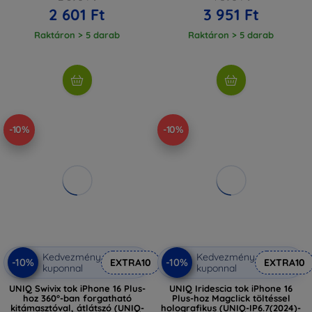
2 601 Ft
3 951 Ft
Raktáron > 5 darab
Raktáron > 5 darab
-10%
-10%
Kedvezmény
Kedvezmény
-10%
-10%
EXTRA10
EXTRA10
kuponnal
kuponnal
UNIQ Swivix tok iPhone 16 Plus-
UNIQ Iridescia tok iPhone 16
hoz 360°-ban forgatható
Plus-hoz Magclick töltéssel
kitámasztóval, átlátszó (UNIQ-
holografikus (UNIQ-IP6.7(2024)-