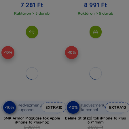
7 281 Ft
8 991 Ft
Raktáron > 5 darab
Raktáron > 5 darab
-10%
-10%
Kedvezmény
Kedvezmény
-10%
-10%
EXTRA10
EXTRA10
kuponnal
kuponnal
3MK Armor MagCase tok Apple
Beline átlátszó tok iPhone 16 Plus
iPhone 16 Plus-hoz
6.7" 1mm
5 089 Ft
2 890 Ft