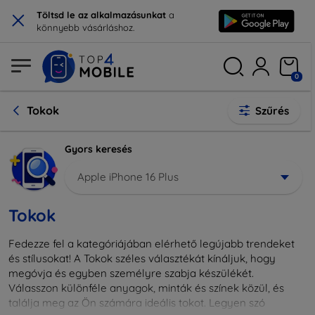
×
Töltsd le az alkalmazásunkat
a
könnyebb vásárláshoz.
0
Tokok
Szűrés
Gyors keresés
Apple iPhone 16 Plus
Tokok
Fedezze fel a kategóriájában elérhető legújabb trendeket
és stílusokat! A Tokok széles választékát kínáljuk, hogy
megóvja és egyben személyre szabja készülékét.
Válasszon különféle anyagok, minták és színek közül, és
találja meg az Ön számára ideális tokot. Legyen szó