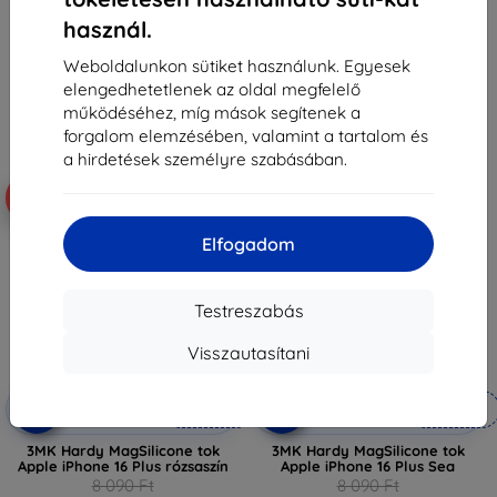
3 141 Ft
7 281 Ft
használ.
Raktáron 2 darab
Raktáron > 5 darab
Weboldalunkon sütiket használunk. Egyesek
elengedhetetlenek az oldal megfelelő
működéséhez, míg mások segítenek a
forgalom elemzésében, valamint a tartalom és
a hirdetések személyre szabásában.
-10%
-10%
Elfogadom
Testreszabás
Visszautasítani
Kedvezmény
Kedvezmény
-10%
-10%
EXTRA10
EXTRA10
kuponnal
kuponnal
3MK Hardy MagSilicone tok
3MK Hardy MagSilicone tok
Apple iPhone 16 Plus rózsaszín
Apple iPhone 16 Plus Sea
8 090 Ft
8 090 Ft