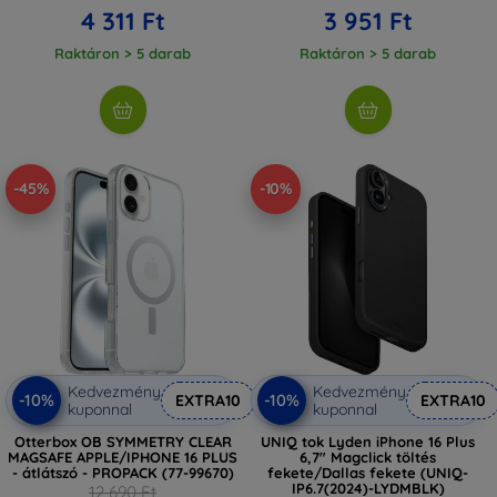
4 311 Ft
3 951 Ft
Raktáron > 5 darab
Raktáron > 5 darab
-45%
-10%
Kedvezmény
Kedvezmény
-10%
-10%
EXTRA10
EXTRA10
kuponnal
kuponnal
Otterbox OB SYMMETRY CLEAR
UNIQ tok Lyden iPhone 16 Plus
MAGSAFE APPLE/IPHONE 16 PLUS
6,7" Magclick töltés
- átlátszó - PROPACK (77-99670)
fekete/Dallas fekete (UNIQ-
IP6.7(2024)-LYDMBLK)
12 690 Ft