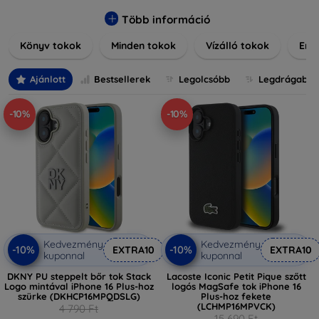
elegáns bőr tokokról, praktikus szilikon védelmekről, vagy
dizájnos mintákról, nálunk mindenki megtalálja a stílusához
Több információ
leginkább illő darabot. Böngésszen kínálatunkban, és tegye
Könyv tokok
Minden tokok
Vízálló tokok
Ered
még különlegesebbé eszközeit a tökéletes tokkal!
Ajánlott
Bestsellerek
Legolcsóbb
Legdrágabb
-10%
-10%
Kedvezmény
Kedvezmény
-10%
-10%
EXTRA10
EXTRA10
kuponnal
kuponnal
DKNY PU steppelt bőr tok Stack
Lacoste Iconic Petit Pique szőtt
Logo mintával iPhone 16 Plus-hoz
logós MagSafe tok iPhone 16
szürke (DKHCP16MPQDSLG)
Plus-hoz fekete
(LCHMP16MPVCK)
4 790 Ft
15 690 Ft