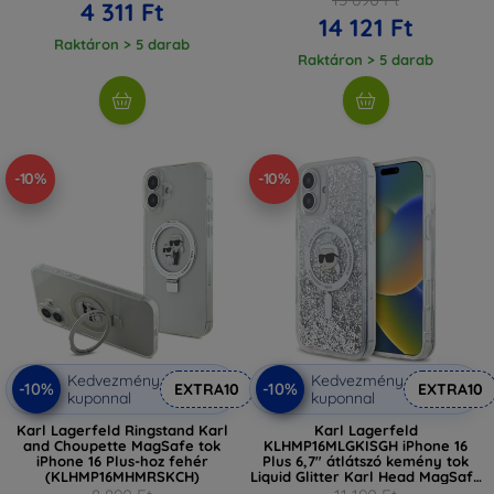
4 311 Ft
14 121 Ft
Raktáron > 5 darab
Raktáron > 5 darab
-10%
-10%
Kedvezmény
Kedvezmény
-10%
-10%
EXTRA10
EXTRA10
kuponnal
kuponnal
Karl Lagerfeld Ringstand Karl
Karl Lagerfeld
and Choupette MagSafe tok
KLHMP16MLGKISGH iPhone 16
iPhone 16 Plus-hoz fehér
Plus 6,7" átlátszó kemény tok
(KLHMP16MHMRSKCH)
Liquid Glitter Karl Head MagSafe
(KLHMP16MLGKISGH)