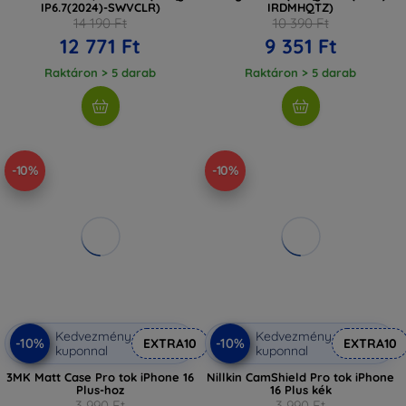
IP6.7(2024)-SWVCLR)
IRDMHQTZ)
14 190 Ft
10 390 Ft
12 771 Ft
9 351 Ft
Raktáron > 5 darab
Raktáron > 5 darab
-10%
-10%
Kedvezmény
Kedvezmény
-10%
-10%
EXTRA10
EXTRA10
kuponnal
kuponnal
3MK Matt Case Pro tok iPhone 16
Nillkin CamShield Pro tok iPhone
Plus-hoz
16 Plus kék
3 990 Ft
3 990 Ft