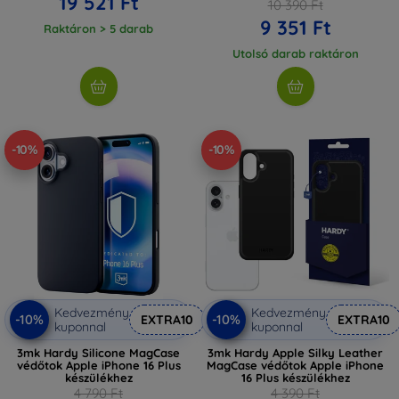
19 521 Ft
10 390 Ft
9 351 Ft
Raktáron > 5 darab
Utolsó darab raktáron
-10%
-10%
Kedvezmény
Kedvezmény
-10%
-10%
EXTRA10
EXTRA10
kuponnal
kuponnal
3mk Hardy Silicone MagCase
3mk Hardy Apple Silky Leather
védőtok Apple iPhone 16 Plus
MagCase védőtok Apple iPhone
készülékhez
16 Plus készülékhez
4 790 Ft
4 390 Ft