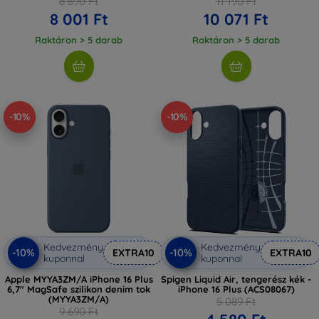
8 890 Ft
11 190 Ft
8 001 Ft
10 071 Ft
Raktáron > 5 darab
Raktáron > 5 darab
-10%
-10%
Kedvezmény
Kedvezmény
-10%
-10%
EXTRA10
EXTRA10
kuponnal
kuponnal
Apple MYYA3ZM/A iPhone 16 Plus
Spigen Liquid Air, tengerész kék -
6,7" MagSafe szilikon denim tok
iPhone 16 Plus (ACS08067)
(MYYA3ZM/A)
5 089 Ft
9 690 Ft