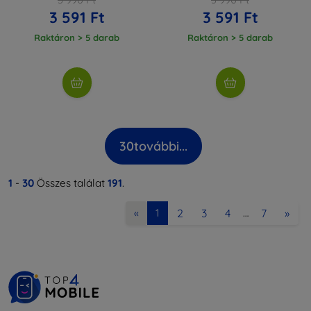
3 591 Ft
3 591 Ft
Raktáron > 5 darab
Raktáron > 5 darab
30
további...
1
-
30
Összes találat
191
.
2
3
4
7
»
«
1
…