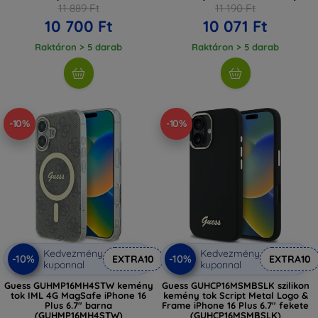
(KLHMP16MHLSKCK)
11 889 Ft
11 190 Ft
10 700 Ft
10 071 Ft
Raktáron > 5 darab
Raktáron > 5 darab
-10%
-10%
Kedvezmény
Kedvezmény
-10%
-10%
EXTRA10
EXTRA10
kuponnal
kuponnal
Guess GUHMP16MH4STW kemény
Guess GUHCP16MSMBSLK szilikon
tok IML 4G MagSafe iPhone 16
kemény tok Script Metal Logo &
Plus 6.7" barna
Frame iPhone 16 Plus 6.7" fekete
(GUHMP16MH4STW)
(GUHCP16MSMBSLK)