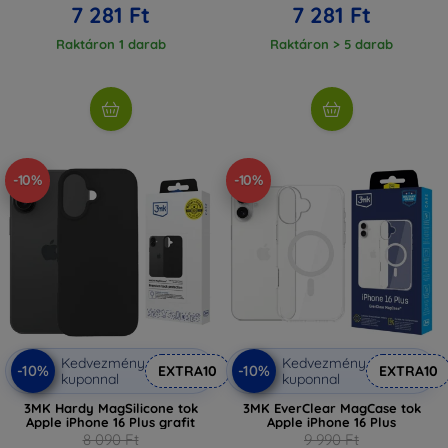
7 281 Ft
7 281 Ft
Raktáron 1 darab
Raktáron > 5 darab
-10%
-10%
Kedvezmény
Kedvezmény
-10%
-10%
EXTRA10
EXTRA10
kuponnal
kuponnal
3MK Hardy MagSilicone tok
3MK EverClear MagCase tok
Apple iPhone 16 Plus grafit
Apple iPhone 16 Plus
8 090 Ft
9 990 Ft