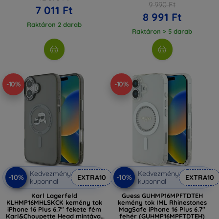
9 990 Ft
7 011 Ft
8 991 Ft
Raktáron 2 darab
Raktáron > 5 darab
-10%
-10%
Kedvezmény
Kedvezmény
-10%
-10%
EXTRA10
EXTRA10
kuponnal
kuponnal
Karl Lagerfeld
Guess GUHMP16MPFTDTEH
KLHMP16MHLSKCK kemény tok
kemény tok IML Rhinestones
iPhone 16 Plus 6.7" fekete fém
MagSafe iPhone 16 Plus 6.7"
Karl&Choupette Head mintával
fehér (GUHMP16MPFTDTEH)