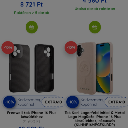
4 580 Ft
8 721 Ft
Utolsó darab raktáron
Raktáron > 5 darab
-10%
-10%
Kedvezmény
Kedvezmény
-10%
-10%
EXTRA10
EXTRA10
kuponnal
kuponnal
Freewell tok iPhone 16 Plus
Tok Karl Lagerfeld Initial & Metal
készülékhez
Logo MagSafe iPhone 16 Plus
készülékhez, rózsaszín
21 690 Ft
(KLHMP16MPGFKLRDP)