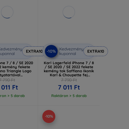
Kedvezmény
Kedvezmény
-10%
EXTRA10
EXTRA10
uponnal
kuponnal
ne 7 / 8 / SE 2020
Karl Lagerfeld iPhone 7 / 8
22 kemény fekete
/ SE 2020 / SE 2022 fekete
ano Triangle Logo
kemény tok Saffiano Ikonik
tyatartóval
Karl & Choupette fej
HCI8PSATPK)
mintával
7 790 Ft
7 790 Ft
(KLHCI8SAKICKCBK)
 011 Ft
7 011 Ft
ron > 5 darab
Raktáron > 5 darab
-10%