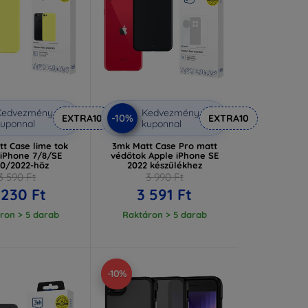
Kedvezmény
Kedvezmény
-10%
EXTRA10
EXTRA10
uponnal
kuponnal
t Case lime tok
3mk Matt Case Pro matt
 iPhone 7/8/SE
védőtok Apple iPhone SE
0/2022-höz
2022 készülékhez
3 590 Ft
3 990 Ft
 230 Ft
3 591 Ft
ron > 5 darab
Raktáron > 5 darab
-10%