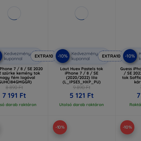
Kedvezmény
Kedvezmény
%
-10%
-10%
EXTRA10
EXTRA10
kuponnal
kuponnal
k
iPhone 7 / 8 / SE 2020
Laut Huex Pastels tok
Guess iPho
2 szürke kemény tok
iPhone 7 / 8 / SE
/ SE 20
nagy fém logóval
(2020/2022) lila
tok Saffi
GUHCI84GMGGR)
(L_IPSE3_HXP_PU)
kár
(GU
8 890 Ft
9 890 Ft
7 191 Ft
5 121 Ft
7
lsó darab raktáron
Utolsó darab raktáron
Raktá
-10%
-10%