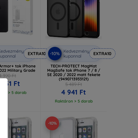
Kedvezmény
Kedvezmény
-10%
EXTRA10
EXTRA10
uponnal
kuponnal
Armor+ tok iPhone
TECH-PROTECT MagMat
022 Military Grade
MagSafe tok iPhone 7 / 8 /
SE 2020 / 2022 matt fekete
4 390 Ft
(9490713933121)
 951 Ft
5 489 Ft
4 941 Ft
ron > 5 darab
Raktáron > 5 darab
-10%