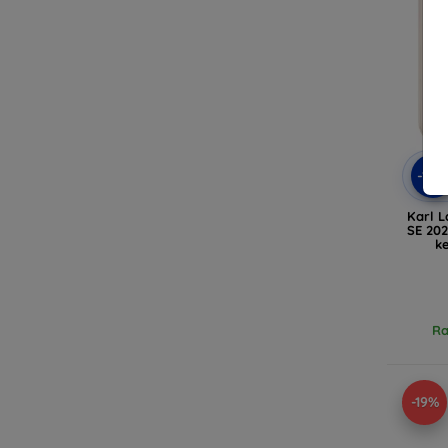
-10
Karl L
SE 202
k
(
Ra
-19%