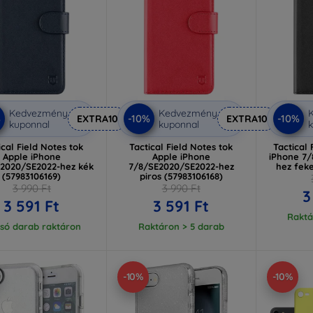
Kedvezmény
Kedvezmény
%
-10%
-10%
EXTRA10
EXTRA10
kuponnal
kuponnal
k
ical Field Notes tok
Tactical Field Notes tok
Tactical 
Apple iPhone
Apple iPhone
iPhone 7
2020/SE2022-hez kék
7/8/SE2020/SE2022-hez
hez feke
(57983106169)
piros (57983106168)
3 990 Ft
3 990 Ft
3
3 591 Ft
3 591 Ft
Raktá
lsó darab raktáron
Raktáron > 5 darab
-10%
-10%