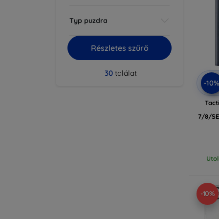
Typ puzdra
Részletes szűrő
30
találat
-10
Tact
7/8/SE
Uto
-10%