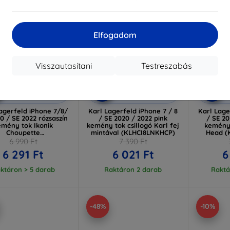
Elfogadom
Visszautasítani
Testreszabás
Kedvezmény
Kedvezmény
%
-10%
-10%
EXTRA10
EXTRA10
kuponnal
kuponnal
k
agerfeld iPhone 7/8/
Karl Lagerfeld iPhone 7 / 8
Karl Lage
0 / SE 2022 rózsaszín
/ SE 2020 / 2022 pink
/ SE 20
emény tok Ikonik
kemény tok csillogó Karl fej
kemény 
Choupette
mintával (KLHCI8LNKHCP)
Head (
KLHCI8HNCHTCP)
6 990 Ft
7 390 Ft
6 291 Ft
6 021 Ft
6
ktáron > 5 darab
Raktáron 2 darab
Raktá
-48%
-10%