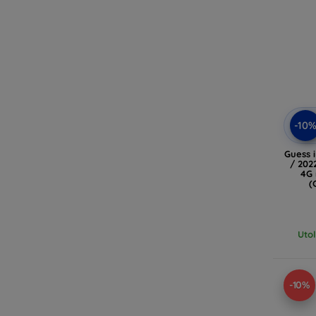
-10
Guess 
/ 202
4G 
(
Uto
-10%