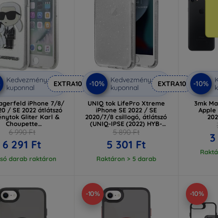
Kedvezmény
Kedvezmény
%
-10%
-10%
EXTRA10
EXTRA10
kuponnal
kuponnal
k
agerfeld iPhone 7/8/
UNIQ tok LifePro Xtreme
3mk Mat
20 / SE 2022 átlátszó
iPhone SE 2022 / SE
Apple
nytok Gliter Karl &
2020/7/8 csillogó, átlátszó
202
Choupette
(UNIQ-IPSE (2022) HYB-
KLHCI8HNKCTGT)
LPRXLUC)
6 990 Ft
5 890 Ft
3
6 291 Ft
5 301 Ft
Raktá
lsó darab raktáron
Raktáron > 5 darab
-10%
-10%