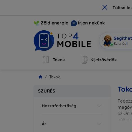
×
Töltsd l
Zöld energia
Írjon nekünk
Segíthe
Mobi vagy
Tokok
Kijelzővédők
Tokok
Tok
SZŰRÉS
Fedezze
Hozzáferhetőség
megóvj
az Ön s
nálunk
Ár
különl