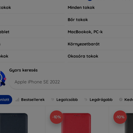
tokok
Minden tokok
Bőr tokok
ablet
MacBookok, PC-k
s
Környezetbarát
okok
Okosóra tokok
Gyors keresés
Apple iPhone SE 2022
nlott
Bestsellerek
Legolcsóbb
Legdrágabb
Ked
-10%
-10%