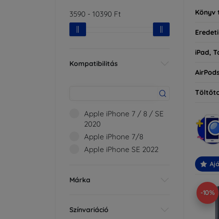
Könyv 
3590
-
10390
Ft
Eredeti
iPad, T
Kompatibilitás
AirPod
Töltőt
Apple iPhone 7 / 8 / SE
2020
Apple iPhone 7/8
Apple iPhone SE 2022
Ajá
Márka
-10%
Színvariáció