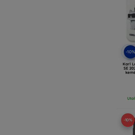
-10
Karl L
SE 20
kemé
(
Uto
-10%