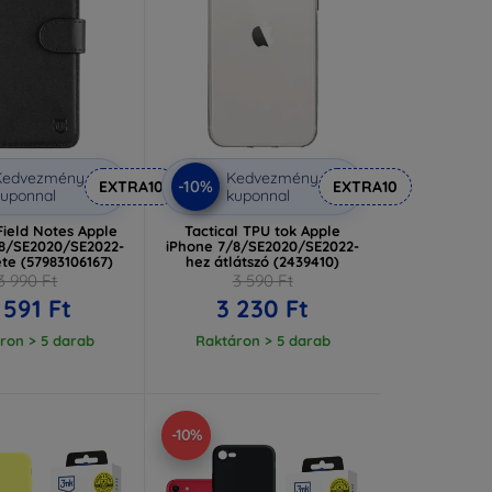
Kedvezmény
Kedvezmény
-10%
EXTRA10
EXTRA10
uponnal
kuponnal
Field Notes Apple
Tactical TPU tok Apple
/8/SE2020/SE2022-
iPhone 7/8/SE2020/SE2022-
te (57983106167)
hez átlátszó (2439410)
3 990 Ft
3 590 Ft
 591 Ft
3 230 Ft
ron > 5 darab
Raktáron > 5 darab
-10%