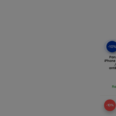
-10
Pan
iPhone
anti
mi
Tan
Ra
-10%