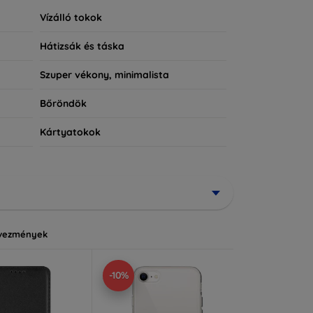
Vízálló tokok
Hátizsák és táska
Szuper vékony, minimalista
Bőröndök
Kártyatokok
vezmények
-10%