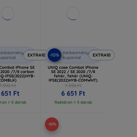
Kedvezmény
Kedvezmény
-10%
EXTRA10
EXTRA10
uponnal
kuponnal
 Combat iPhone SE
UNIQ case Combat iPhone
 2020 /7/8 carbon
SE 2022 / SE 2020 /7/8
IQ-IPSE(2022)HYB-
fehér, fehér (UNIQ-
COMBLK)
IPSE(2022)HYB-COMWHT)
7 390 Ft
7 390 Ft
 651 Ft
6 651 Ft
ron > 5 darab
Raktáron > 5 darab
-10%