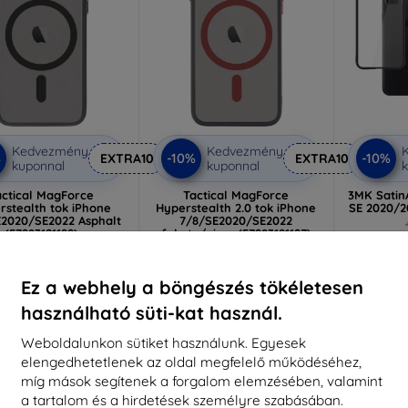
Kedvezmény
Kedvezmény
%
-10%
-10%
EXTRA10
EXTRA10
kuponnal
kuponnal
k
actical MagForce
Tactical MagForce
3MK Satin
rstealth tok iPhone
Hyperstealth 2.0 tok iPhone
SE 2020/2
2020/SE2022 Asphalt
7/8/SE2020/SE2022
(57983121199)
fekete/piros (57983121197)
3
5 089 Ft
5 089 Ft
4 580 Ft
4 580 Ft
Raktá
Ez a webhely a böngészés tökéletesen
ktáron > 5 darab
Raktáron > 5 darab
használható süti-kat használ.
Weboldalunkon sütiket használunk. Egyesek
elengedhetetlenek az oldal megfelelő működéséhez,
-19%
-10%
míg mások segítenek a forgalom elemzésében, valamint
a tartalom és a hirdetések személyre szabásában.