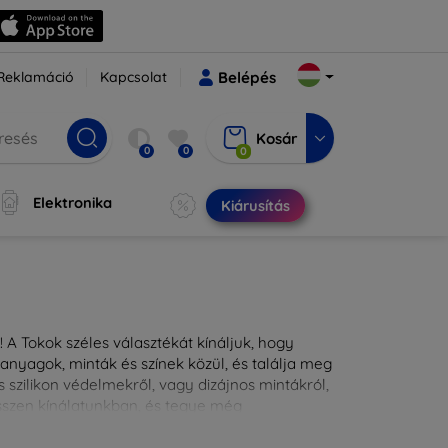
Reklamáció
Kapcsolat
Belépés
Kosár
0
0
0
Elektronika
Kiárusítás
 A Tokok széles választékát kínáljuk, hogy
nyagok, minták és színek közül, és találja meg
 szilikon védelmekről, vagy dizájnos mintákról,
ésszen kínálatunkban, és tegye még