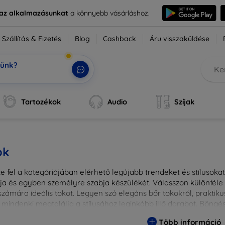
e az alkalmazásunkat
a könnyebb vásárláshoz.
Szállítás & Fizetés
Blog
Cashback
Áru visszaküldése
tünk?
ok,
|
Tartozékok
Audio
Szíjak
ok
 fel a kategóriájában elérhető legújabb trendeket és stílusokat!
a és egyben személyre szabja készülékét. Válasszon különféle a
zámára ideális tokot. Legyen szó elegáns bőr tokokról, praktikus
 mindenki megtalálja a stílusához leginkább illő darabot. Böng
egesebbé eszközeit a tökéletes tokkal!
Több információ