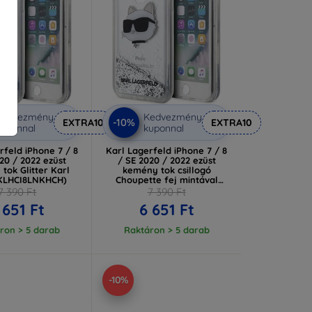
Kedvezmény
Kedvezmény
-10%
EXTRA10
EXTRA10
uponnal
kuponnal
rfeld iPhone 7 / 8
Karl Lagerfeld iPhone 7 / 8
20 / 2022 ezüst
/ SE 2020 / 2022 ezüst
tok Glitter Karl
kemény tok csillogó
KLHCI8LNKHCH)
Choupette fej mintával
(KLHCI8LNCHCS)
7 390 Ft
7 390 Ft
 651 Ft
6 651 Ft
ron > 5 darab
Raktáron > 5 darab
-10%