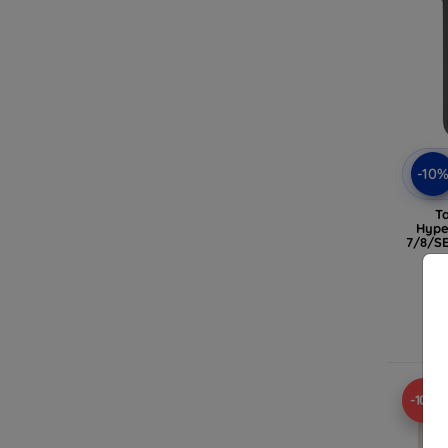
-10
T
Hype
7/8/SE
Ra
-10%