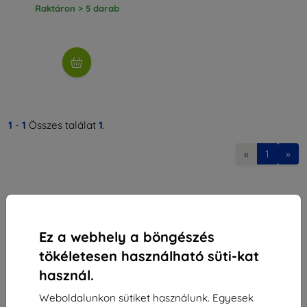
Raktáron > 5 darab
1
-
1
Összes találat
1
.
«
1
»
Ez a webhely a böngészés
tökéletesen használható süti-kat
Shield-Sk s.r.o.
használ.
Rudolf Mocka utca 3750/2A
841 04 Bratislava
Weboldalunkon sütiket használunk. Egyesek