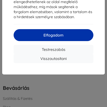
elengedhetetlenek az oldal megfelelő
Cégjegyzékszám:
46701494
működéséhez, míg mások segítenek a
ÁFA-azonosító:
SK2023549671
forgalom elemzésében, valamint a tartalom és
a hirdetések személyre szabásában.
Elérhetőség
Elfogadom
info@top4mobile.eu
Írjon nekünk
Testreszabás
Hétfőtől péntekig:
Visszautasítani
Online
8:00 - 16:00
Szombat és vasárnap:
Offline
Bevásárlás
Szállítás & Fizetés