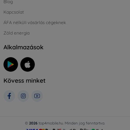
Blog
Kapcsolat
ÁFA nélküli vásárlás cégeknek
Zöld energia
Alkalmazások
Kövess minket
©
2026
top4mobile.hu. Minden jog fenntartva.