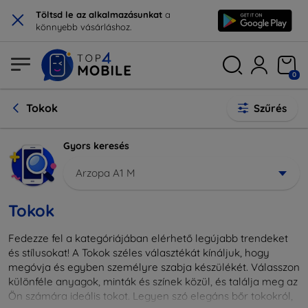
×
Töltsd le az alkalmazásunkat
a
könnyebb vásárláshoz.
0
Tokok
Szűrés
Gyors keresés
Arzopa A1 M
Tokok
Fedezze fel a kategóriájában elérhető legújabb trendeket
és stílusokat! A Tokok széles választékát kínáljuk, hogy
megóvja és egyben személyre szabja készülékét. Válasszon
különféle anyagok, minták és színek közül, és találja meg az
Ön számára ideális tokot. Legyen szó elegáns bőr tokokról,