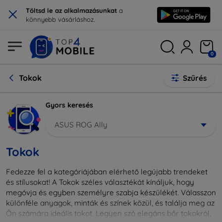
×
Töltsd le az alkalmazásunkat
a
könnyebb vásárláshoz.
0
Tokok
Szűrés
Gyors keresés
ASUS ROG Ally
Tokok
Fedezze fel a kategóriájában elérhető legújabb trendeket
és stílusokat! A Tokok széles választékát kínáljuk, hogy
megóvja és egyben személyre szabja készülékét. Válasszon
különféle anyagok, minták és színek közül, és találja meg az
Ön számára ideális tokot. Legyen szó elegáns bőr tokokról,