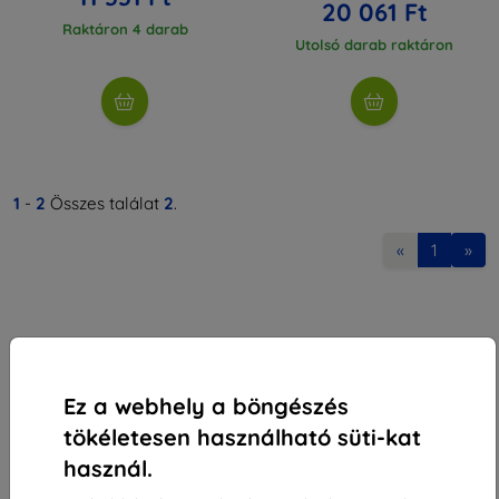
20 061 Ft
Raktáron 4 darab
Utolsó darab raktáron
1
-
2
Összes találat
2
.
«
1
»
Ez a webhely a böngészés
Shield-Sk s.r.o.
tökéletesen használható süti-kat
Rudolf Mocka utca 3750/2A
használ.
841 04 Bratislava