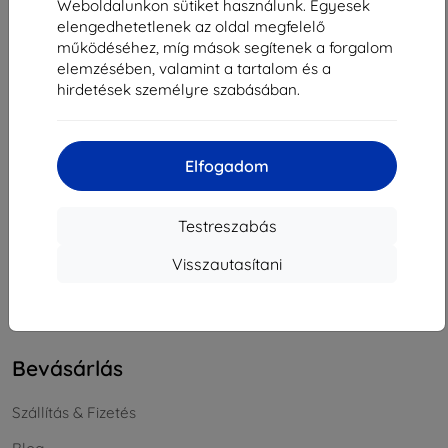
Weboldalunkon sütiket használunk. Egyesek
Cégjegyzékszám:
46701494
elengedhetetlenek az oldal megfelelő
ÁFA-azonosító:
SK2023549671
működéséhez, míg mások segítenek a forgalom
elemzésében, valamint a tartalom és a
hirdetések személyre szabásában.
Elérhetőség
info@top4mobile.eu
Elfogadom
Írjon nekünk
Hétfőtől péntekig:
Testreszabás
Online
8:00 - 16:00
Visszautasítani
Szombat és vasárnap:
Offline
Bevásárlás
Szállítás & Fizetés