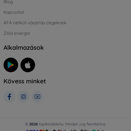
Blog
Kapcsolat
ÁFA nélküli vásárlás cégeknek
Zöld energia
Alkalmazások
Kövess minket
©
2026
top4mobile.hu. Minden jog fenntartva.