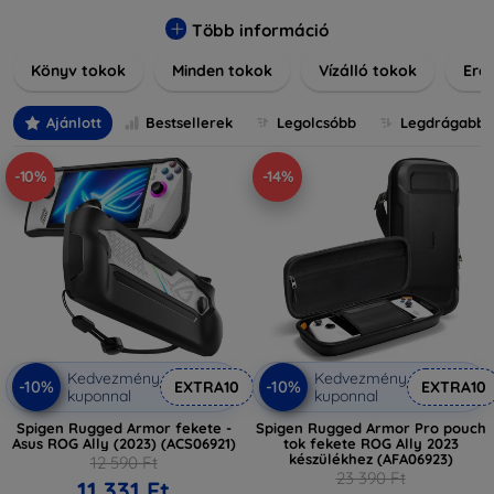
praktikus szilikon védelmekről, vagy dizájnos mintákról,
nálunk mindenki megtalálja a stílusához leginkább illő
Több információ
darabot. Böngésszen kínálatunkban, és tegye még
Könyv tokok
Minden tokok
Vízálló tokok
Ered
különlegesebbé eszközeit a tökéletes tokkal!
Ajánlott
Bestsellerek
Legolcsóbb
Legdrágabb
-10%
-14%
Kedvezmény
Kedvezmény
-10%
-10%
EXTRA10
EXTRA10
kuponnal
kuponnal
Spigen Rugged Armor fekete -
Spigen Rugged Armor Pro pouch
Asus ROG Ally (2023) (ACS06921)
tok fekete ROG Ally 2023
készülékhez (AFA06923)
12 590 Ft
23 390 Ft
11 331 Ft