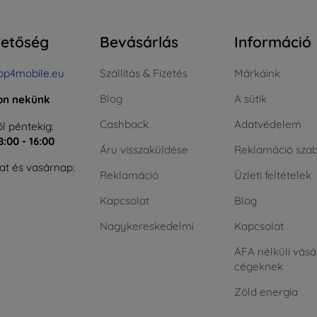
hetőség
Bevásárlás
Információ
op4mobile.eu
Szállítás & Fizetés
Márkáink
Blog
A sütik
jon nekünk
Cashback
Adatvédelem
l péntekig:
8:00 - 16:00
Áru visszaküldése
Reklamáció szab
t és vasárnap:
Reklamáció
Üzleti feltételek
Kapcsolat
Blog
Nagykereskedelmi
Kapcsolat
ÁFA nélküli vásá
cégeknek
Zöld energia