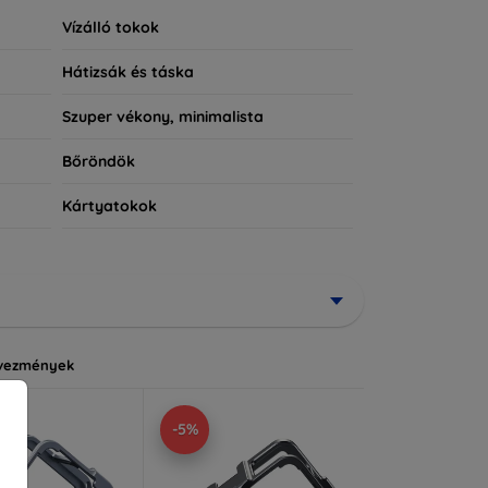
Vízálló tokok
Hátizsák és táska
Szuper vékony, minimalista
Bőröndök
Kártyatokok
vezmények
-5%