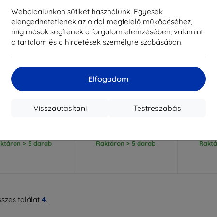
Weboldalunkon sütiket használunk. Egyesek
elengedhetetlenek az oldal megfelelő működéséhez,
míg mások segítenek a forgalom elemzésében, valamint
a tartalom és a hirdetések személyre szabásában.
Elfogadom
Kedvezmény
Kedvezmény
-5%
-5%
SMART5
SMART5
kuponnal
kuponnal
k
 szilikon tok DJI Osmo
Telesin fém tok DJI ACTION
Telesin 
Visszautasítani
Testreszabás
Action 5-höz
3/4/5 kamerához
Acti
3 590 Ft
11 489 Ft
3 410 Ft
10 915 Ft
9
ktáron > 5 darab
Raktáron > 5 darab
Raktá
szes találat
4
.