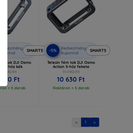
Kedvezmény
Kedvezmény
-5%
SMART5
SMART5
uponnal
kuponnal
fém tok DJI Osmo
Telesin fém tok DJI Osmo
on 5-höz kék
Action 5-höz fekete
10 390 Ft
11 190 Ft
 870 Ft
10 630 Ft
ron > 5 darab
Raktáron > 5 darab
«
1
»