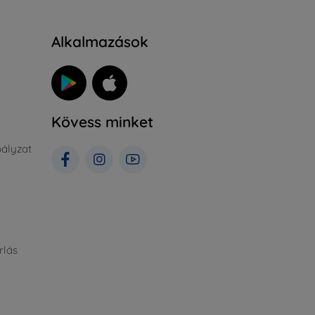
Alkalmazások
Kövess minket
ályzat
rlás