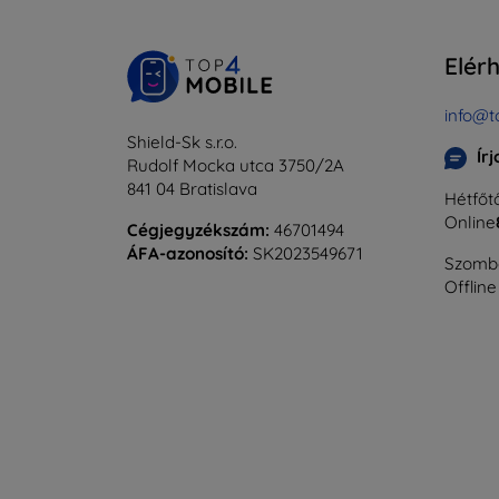
Elér
info@t
Shield-Sk s.r.o.
Ír
Rudolf Mocka utca 3750/2A
841 04 Bratislava
Hétfőtő
Online
Cégjegyzékszám:
46701494
ÁFA-azonosító:
SK2023549671
Szomba
Offline