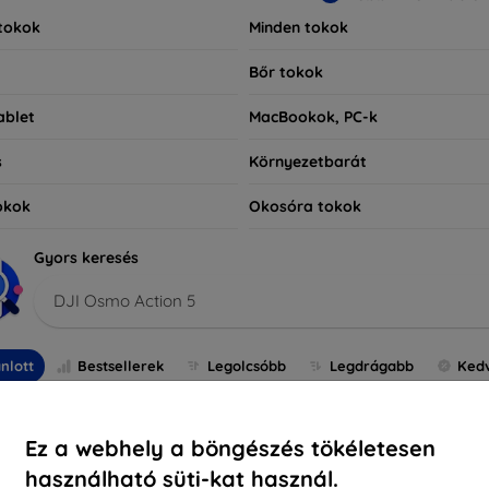
tokok
Minden tokok
Bőr tokok
ablet
MacBookok, PC-k
s
Környezetbarát
okok
Okosóra tokok
Gyors keresés
DJI Osmo Action 5
nlott
Bestsellerek
Legolcsóbb
Legdrágabb
Ked
-5%
-5%
Ez a webhely a böngészés tökéletesen
használható süti-kat használ.