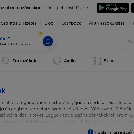
e az alkalmazásunkat
a könnyebb vásárláshoz.
Szállítás & Fizetés
Blog
Cashback
Áru visszaküldése
tünk?
Tartozékok
Audio
Szíjak
ok
 fel a kategóriájában elérhető legújabb trendeket és stílusokat!
a és egyben személyre szabja készülékét. Válasszon különféle a
zámára ideális tokot. Legyen szó elegáns bőr tokokról, praktikus
 mindenki megtalálja a stílusához leginkább illő darabot. Böng
egesebbé eszközeit a tökéletes tokkal!
Több információ