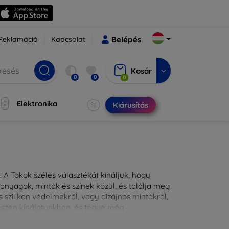
Reklamáció
Kapcsolat
Belépés
Kosár
0
0
0
Elektronika
Kiárusítás
 A Tokok széles választékát kínáljuk, hogy
nyagok, minták és színek közül, és találja meg
 szilikon védelmekről, vagy dizájnos mintákról,
ésszen kínálatunkban, és tegye még