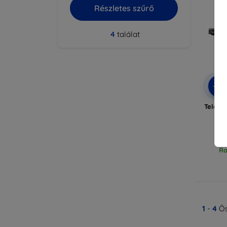
Részletes szűrő
4
találat
-5%
Telesin
Ra
1
-
4
Ös