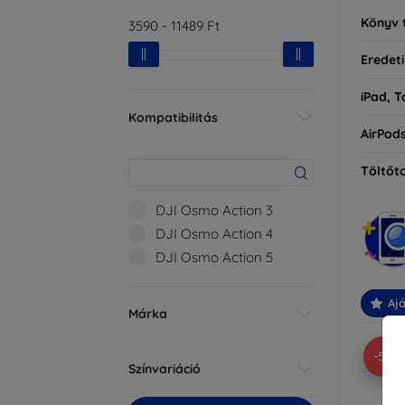
Könyv 
3590
-
11489
Ft
Eredeti
iPad, T
Kompatibilitás
AirPod
Töltőt
DJI Osmo Action 3
DJI Osmo Action 4
DJI Osmo Action 5
Ajá
Márka
-5%
Színvariáció