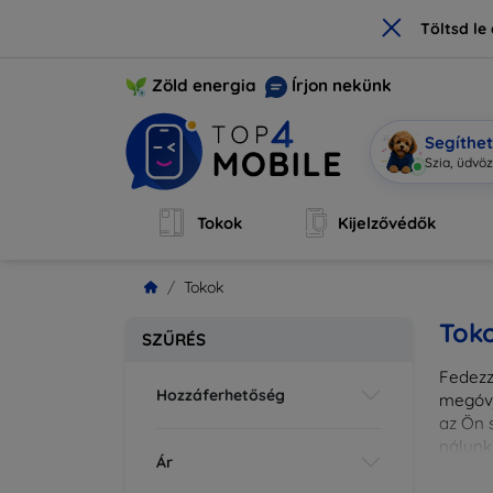
×
Töltsd l
Zöld energia
Írjon nekünk
Segíthe
Szia, üd
|
Tokok
Kijelzővédők
Tokok
Tok
SZŰRÉS
Fedezze
Hozzáferhetőség
megóvj
az Ön s
nálunk
Ár
különl