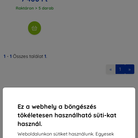
Raktáron > 5 darab
1
-
1
Összes találat
1
.
«
1
»
Ez a webhely a böngészés
tökéletesen használható süti-kat
Shield-Sk s.r.o.
használ.
Rudolf Mocka utca 3750/2A
841 04 Bratislava
Weboldalunkon sütiket használunk. Egyesek