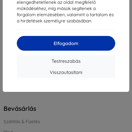
elengedhetetlenek az oldal megfelelő
Cégjegyzékszám:
46701494
működéséhez, míg mások segítenek a
ÁFA-azonosító:
SK2023549671
forgalom elemzésében, valamint a tartalom és
a hirdetések személyre szabásában.
Elérhetőség
Elfogadom
info@top4mobile.eu
Írjon nekünk
Testreszabás
Hétfőtől péntekig:
Visszautasítani
Online
8:00 - 16:00
Szombat és vasárnap:
Offline
Bevásárlás
Szállítás & Fizetés