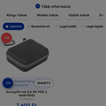
praktikus szilikon védelmekről, vagy dizájnos mintákról,
nálunk mindenki megtalálja a stílusához leginkább illő
Több információ
darabot. Böngésszen kínálatunkban, és tegye még
Könyv tokok
Minden tokok
Vízálló tokok
Ered
különlegesebbé eszközeit a tökéletes tokkal!
Ajánlott
Bestsellerek
Legolcsóbb
Legdrágabb
-5%
Kedvezmény
-5%
SMART5
kuponnal
Sunnylife tok DJI RC PRO 2
vezérlőhöz
7 790 Ft
7 400 Ft