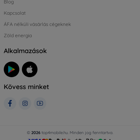
Blog
Kapcsolat
ÁFA nélküli vásárlás cégeknek
Zöld energia
Alkalmazások
Kövess minket
©
2026
top4mobile.hu. Minden jog fenntartva.