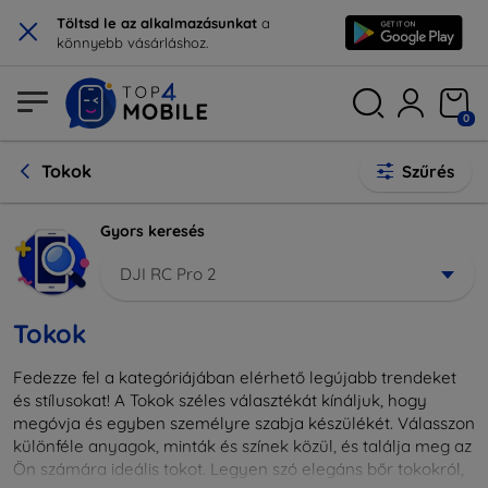
×
Töltsd le az alkalmazásunkat
a
könnyebb vásárláshoz.
0
Tokok
Szűrés
Gyors keresés
DJI RC Pro 2
Tokok
Fedezze fel a kategóriájában elérhető legújabb trendeket
és stílusokat! A Tokok széles választékát kínáljuk, hogy
megóvja és egyben személyre szabja készülékét. Válasszon
különféle anyagok, minták és színek közül, és találja meg az
Ön számára ideális tokot. Legyen szó elegáns bőr tokokról,