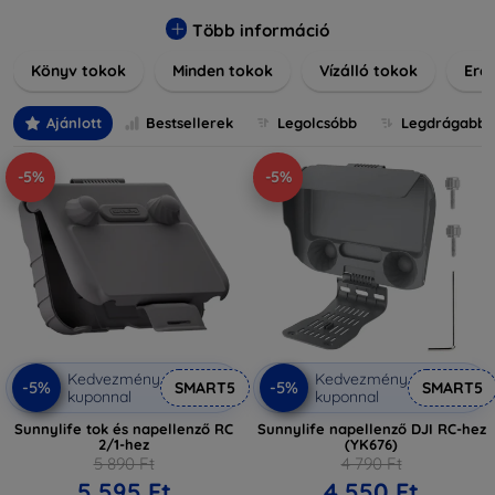
praktikus szilikon védelmekről, vagy dizájnos mintákról,
nálunk mindenki megtalálja a stílusához leginkább illő
Több információ
darabot. Böngésszen kínálatunkban, és tegye még
Könyv tokok
Minden tokok
Vízálló tokok
Ered
különlegesebbé eszközeit a tökéletes tokkal!
Ajánlott
Bestsellerek
Legolcsóbb
Legdrágabb
-5%
-5%
Kedvezmény
Kedvezmény
-5%
-5%
SMART5
SMART5
kuponnal
kuponnal
Sunnylife tok és napellenző RC
Sunnylife napellenző DJI RC-hez
2/1-hez
(YK676)
5 890 Ft
4 790 Ft
5 595 Ft
4 550 Ft