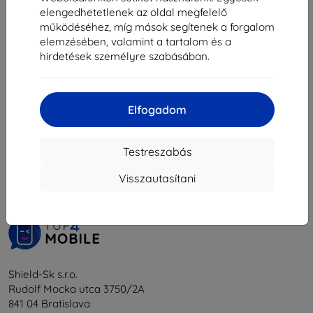
4 835 Ft
5 595 Ft
elengedhetetlenek az oldal megfelelő
Raktáron > 5 darab
Raktáron > 5 darab
működéséhez, míg mások segítenek a forgalom
elemzésében, valamint a tartalom és a
hirdetések személyre szabásában.
Elfogadom
1
-
6
Összes találat
6
.
Testreszabás
«
1
»
Visszautasítani
Shield-Sk s.r.o.
Rudolf Mocka utca 3750/2A
841 04 Bratislava