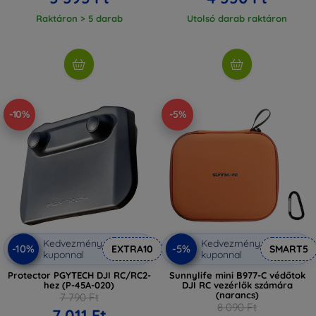
Raktáron > 5 darab
Utolsó darab raktáron
-10%
-5%
Kedvezmény
Kedvezmény
-10%
-5%
EXTRA10
SMART5
kuponnal
kuponnal
Protector PGYTECH DJI RC/RC2-
Sunnylife mini B977-C védőtok
hez (P-45A-020)
DJI RC vezérlők számára
(narancs)
7 790 Ft
8 090 Ft
7 011 Ft