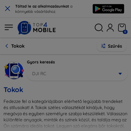
×
Töltsd le az alkalmazásunkat
a
könnyebb vásárláshoz.
0
Tokok
Szűrés
Gyors keresés
DJI RC
Tokok
Fedezze fel a kategóriájában elérhető legújabb trendeket
és stílusokat! A Tokok széles választékát kínáljuk, hogy
megóvja és egyben személyre szabja készülékét. Válasszon
különféle anyagok, minták és színek közül, és találja meg az
Ön számára ideális tokot. Legyen szó elegáns bőr tokokról,