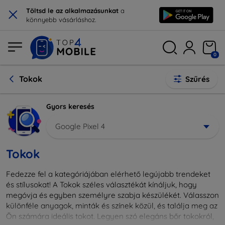
×
Töltsd le az alkalmazásunkat
a
könnyebb vásárláshoz.
0
Tokok
Szűrés
Gyors keresés
Google Pixel 4
Tokok
Fedezze fel a kategóriájában elérhető legújabb trendeket
és stílusokat! A Tokok széles választékát kínáljuk, hogy
megóvja és egyben személyre szabja készülékét. Válasszon
különféle anyagok, minták és színek közül, és találja meg az
Ön számára ideális tokot. Legyen szó elegáns bőr tokokról,