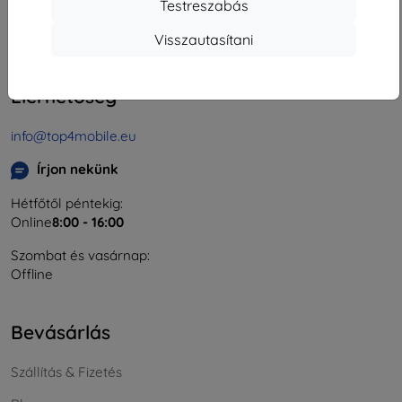
Testreszabás
Cégjegyzékszám:
46701494
ÁFA-azonosító:
SK2023549671
Visszautasítani
Elérhetőség
info@top4mobile.eu
Írjon nekünk
Hétfőtől péntekig:
Online
8:00 - 16:00
Szombat és vasárnap:
Offline
Bevásárlás
Szállítás & Fizetés