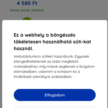
4 580 Ft
Utolsó darab raktáron
Ez a webhely a böngészés
tökéletesen használható süti-kat
1
-
3
Összes találat
3
.
használ.
«
1
»
Weboldalunkon sütiket használunk. Egyesek
elengedhetetlenek az oldal megfelelő
működéséhez, míg mások segítenek a forgalom
elemzésében, valamint a tartalom és a
hirdetések személyre szabásában.
Shield-Sk s.r.o.
Elfogadom
Rudolf Mocka utca 3750/2A
841 04 Bratislava