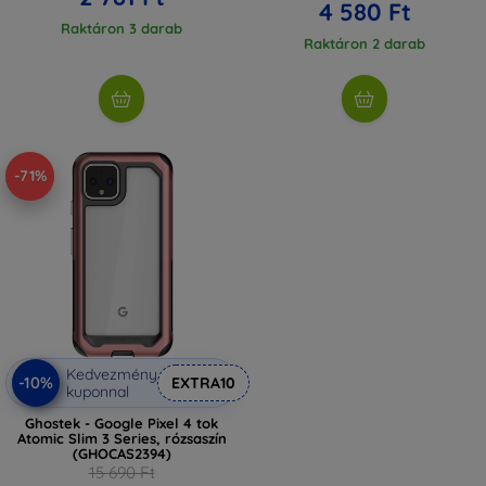
4 580 Ft
Raktáron 3 darab
Raktáron 2 darab
-71%
Kedvezmény
-10%
EXTRA10
kuponnal
Ghostek - Google Pixel 4 tok
Atomic Slim 3 Series, rózsaszín
(GHOCAS2394)
15 690 Ft