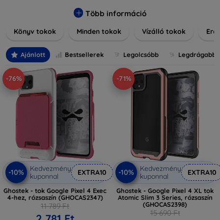
praktikus szilikon védelmekről, vagy dizájnos mintákról,
nálunk mindenki megtalálja a stílusához leginkább illő
Több információ
darabot. Böngésszen kínálatunkban, és tegye még
Könyv tokok
Minden tokok
Vízálló tokok
Ered
különlegesebbé eszközeit a tökéletes tokkal!
Ajánlott
Bestsellerek
Legolcsóbb
Legdrágabb
-76%
-71%
Kedvezmény
Kedvezmény
-10%
-10%
EXTRA10
EXTRA10
kuponnal
kuponnal
Ghostek - tok Google Pixel 4 Exec
Ghostek - Google Pixel 4 XL tok
4-hez, rózsaszín (GHOCAS2347)
Atomic Slim 3 Series, rózsaszín
(GHOCAS2398)
11 789 Ft
15 690 Ft
2 781 Ft