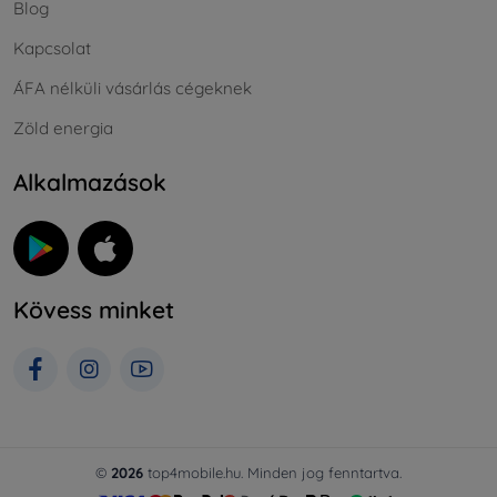
Blog
Kapcsolat
ÁFA nélküli vásárlás cégeknek
Zöld energia
Alkalmazások
Kövess minket
©
2026
top4mobile.hu. Minden jog fenntartva.