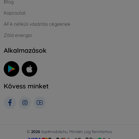
Blog
Kapcsolat
ÁFA nélküli vásárlás cégeknek
Zöld energia
Alkalmazások
Kövess minket
©
2026
top4mobile.hu. Minden jog fenntartva.