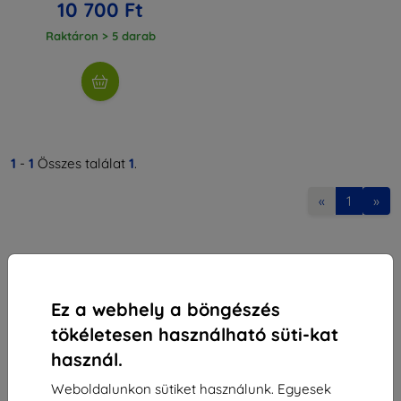
10 700 Ft
Raktáron > 5 darab
1
-
1
Összes találat
1
.
«
1
»
Ez a webhely a böngészés
tökéletesen használható süti-kat
Shield-Sk s.r.o.
használ.
Rudolf Mocka utca 3750/2A
841 04 Bratislava
Weboldalunkon sütiket használunk. Egyesek