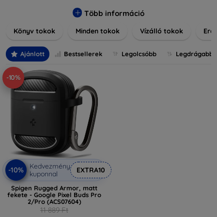
praktikus szilikon védelmekről, vagy dizájnos mintákról,
nálunk mindenki megtalálja a stílusához leginkább illő
Több információ
darabot. Böngésszen kínálatunkban, és tegye még
Könyv tokok
Minden tokok
Vízálló tokok
Ered
különlegesebbé eszközeit a tökéletes tokkal!
Ajánlott
Bestsellerek
Legolcsóbb
Legdrágabb
-10%
Kedvezmény
-10%
EXTRA10
kuponnal
Spigen Rugged Armor, matt
fekete - Google Pixel Buds Pro
2/Pro (ACS07604)
11 889 Ft