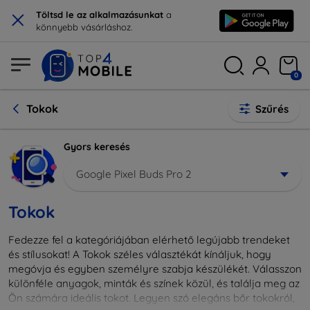
×
Töltsd le az alkalmazásunkat
a
könnyebb vásárláshoz.
0
Tokok
Szűrés
Gyors keresés
Google Pixel Buds Pro 2
Tokok
Fedezze fel a kategóriájában elérhető legújabb trendeket
és stílusokat! A Tokok széles választékát kínáljuk, hogy
megóvja és egyben személyre szabja készülékét. Válasszon
különféle anyagok, minták és színek közül, és találja meg az
Ön számára ideális tokot. Legyen szó elegáns bőr tokokról,