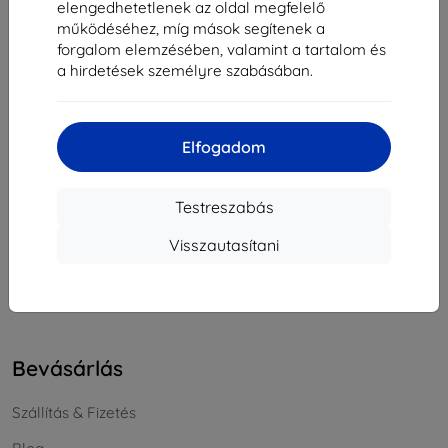
elengedhetetlenek az oldal megfelelő
Cégjegyzékszám:
46701494
működéséhez, míg mások segítenek a
ÁFA-azonosító:
SK2023549671
forgalom elemzésében, valamint a tartalom és
a hirdetések személyre szabásában.
Elérhetőség
Elfogadom
info@top4mobile.eu
Írjon nekünk
Testreszabás
Hétfőtől péntekig:
Visszautasítani
Online
8:00 - 16:00
Szombat és vasárnap:
Offline
Bevásárlás
Szállítás & Fizetés