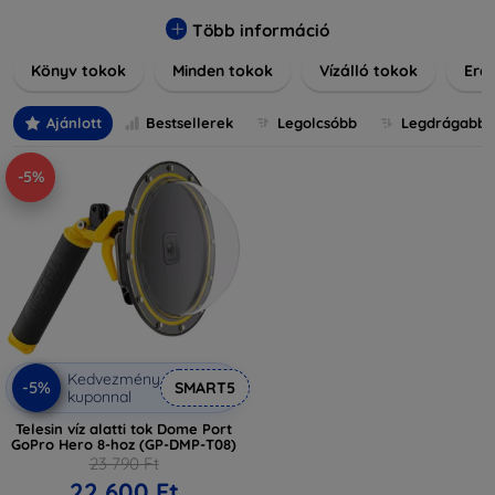
praktikus szilikon védelmekről, vagy dizájnos mintákról,
nálunk mindenki megtalálja a stílusához leginkább illő
Több információ
darabot. Böngésszen kínálatunkban, és tegye még
Könyv tokok
Minden tokok
Vízálló tokok
Ered
különlegesebbé eszközeit a tökéletes tokkal!
Ajánlott
Bestsellerek
Legolcsóbb
Legdrágabb
-5%
Kedvezmény
-5%
SMART5
kuponnal
Telesin víz alatti tok Dome Port
GoPro Hero 8-hoz (GP-DMP-T08)
23 790 Ft
22 600 Ft