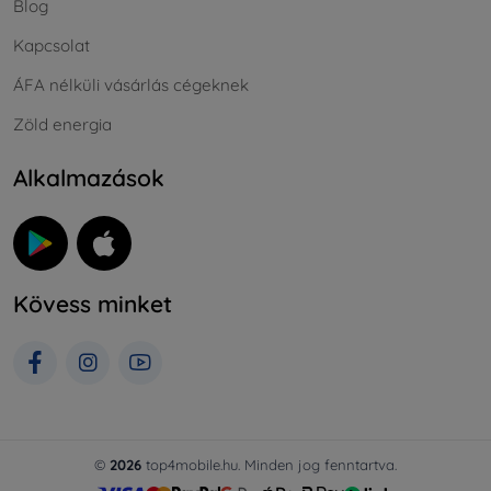
Blog
Kapcsolat
ÁFA nélküli vásárlás cégeknek
Zöld energia
Alkalmazások
Kövess minket
©
2026
top4mobile.hu. Minden jog fenntartva.