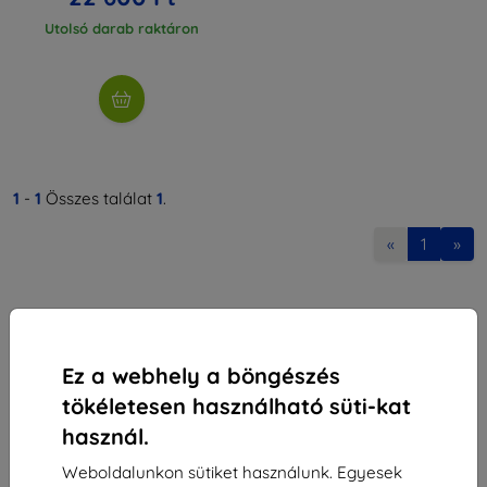
Utolsó darab raktáron
1
-
1
Összes találat
1
.
«
1
»
Ez a webhely a böngészés
tökéletesen használható süti-kat
Shield-Sk s.r.o.
használ.
Rudolf Mocka utca 3750/2A
841 04 Bratislava
Weboldalunkon sütiket használunk. Egyesek