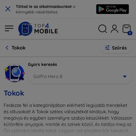
×
Töltsd le az alkalmazásunkat
a
könnyebb vásárláshoz.
0
Tokok
Szűrés
Gyors keresés
GoPro Hero 8
Tokok
Fedezze fel a kategóriájában elérhető legújabb trendeket
és stílusokat! A Tokok széles választékát kínáljuk, hogy
megóvja és egyben személyre szabja készülékét. Válasszon
különféle anyagok, minták és színek közül, és találja meg az
Ön számára ideális tokot. Legyen szó elegáns bőr tokokról,