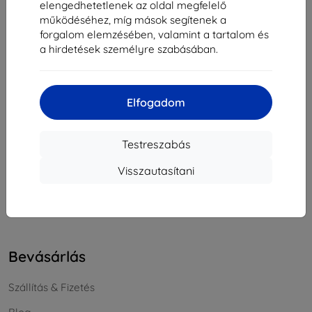
elengedhetetlenek az oldal megfelelő
Cégjegyzékszám:
46701494
működéséhez, míg mások segítenek a
ÁFA-azonosító:
SK2023549671
forgalom elemzésében, valamint a tartalom és
a hirdetések személyre szabásában.
Elérhetőség
Elfogadom
info@top4mobile.eu
Írjon nekünk
Testreszabás
Hétfőtől péntekig:
Visszautasítani
Online
8:00 - 16:00
Szombat és vasárnap:
Offline
Bevásárlás
Szállítás & Fizetés