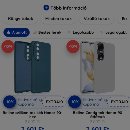
praktikus szilikon védelmekről, vagy dizájnos mintákról,
nálunk mindenki megtalálja a stílusához leginkább illő
Több információ
darabot. Böngésszen kínálatunkban, és tegye még
Könyv tokok
Minden tokok
Vízálló tokok
Ered
különlegesebbé eszközeit a tökéletes tokkal!
Ajánlott
Bestsellerek
Legolcsóbb
Legdrágabb
-10%
-10%
Kedvezmény
Kedvezmény
-10%
-10%
EXTRA10
EXTRA10
kuponnal
kuponnal
Beline szilikon tok kék Honor 90-
Beline Candy tok Honor 90
hez
átlátszó
2 890 Ft
2 890 Ft
2 601 Ft
2 601 Ft