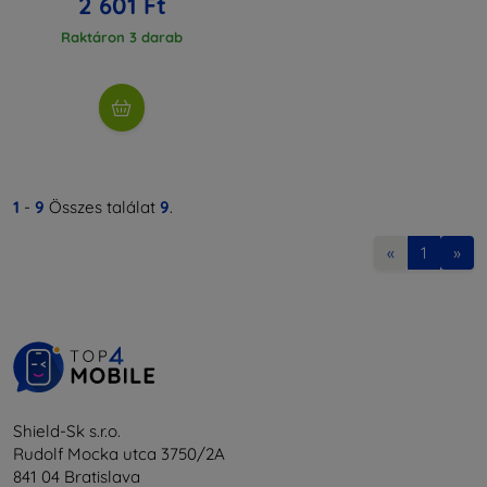
2 601 Ft
Raktáron 3 darab
1
-
9
Összes találat
9
.
«
1
»
Shield-Sk s.r.o.
Rudolf Mocka utca 3750/2A
841 04 Bratislava