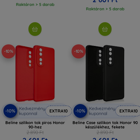
Raktáron > 5 darab
Raktáron > 5 darab
-10%
-10%
Kedvezmény
Kedvezmény
-10%
-10%
EXTRA10
EXTRA10
kuponnal
kuponnal
Beline szilikon tok piros Honor
Beline Case szilikon tok Honor 90
90-hez
készülékhez, fekete
2 890 Ft
2 890 Ft