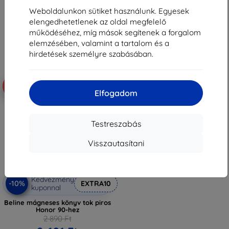
2 601 Ft
2 601 Ft
Weboldalunkon sütiket használunk. Egyesek
Raktáron 3 darab
Raktáron > 5 darab
elengedhetetlenek az oldal megfelelő
működéséhez, míg mások segítenek a forgalom
elemzésében, valamint a tartalom és a
hirdetések személyre szabásában.
-10%
Elfogadom
Testreszabás
Visszautasítani
Kedvezmény
-10%
EXTRA10
kuponnal
Beline mágneses könyv tok piros
Honor 90-hez
2 890 Ft