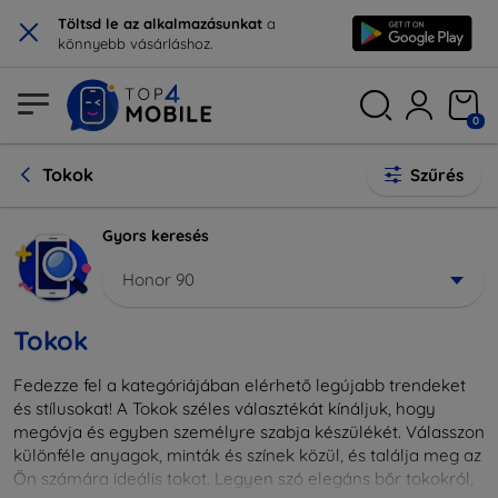
×
Töltsd le az alkalmazásunkat
a
könnyebb vásárláshoz.
0
Tokok
Szűrés
Gyors keresés
Honor 90
Tokok
Fedezze fel a kategóriájában elérhető legújabb trendeket
és stílusokat! A Tokok széles választékát kínáljuk, hogy
megóvja és egyben személyre szabja készülékét. Válasszon
különféle anyagok, minták és színek közül, és találja meg az
Ön számára ideális tokot. Legyen szó elegáns bőr tokokról,