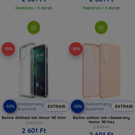
Raktáron > 5 darab
Raktáron > 5 darab
-10%
-10%
Kedvezmény
Kedvezmény
-10%
-10%
EXTRA10
EXTRA10
kuponnal
kuponnal
Beline átlátszó tok Honor 90 1mm
Beline szilikon tok rózsaarany
Honor 90-hez
2 890 Ft
2 890 Ft
2 601 Ft
2 601 Ft