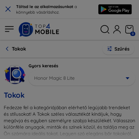
×
Töltsd le az alkalmazásunkat
a
könnyebb vásárláshoz.
0
Tokok
Szűrés
Gyors keresés
Honor Magic 8 Lite
Tokok
Fedezze fel a kategóriájában elérhető legújabb trendeket
és stílusokat! A Tokok széles választékát kínáljuk, hogy
megóvja és egyben személyre szabja készülékét. Válasszon
különféle anyagok, minták és színek közül, és találja meg az
Ön számára ideális tokot. Legyen szó elegáns bőr tokokról,