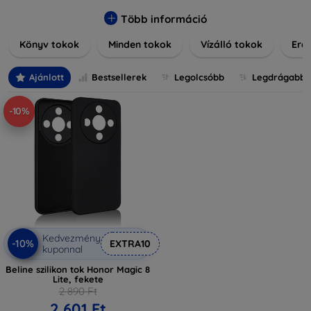
praktikus szilikon védelmekről, vagy dizájnos mintákról,
nálunk mindenki megtalálja a stílusához leginkább illő
Több információ
darabot. Böngésszen kínálatunkban, és tegye még
Könyv tokok
Minden tokok
Vízálló tokok
Ered
különlegesebbé eszközeit a tökéletes tokkal!
Ajánlott
Bestsellerek
Legolcsóbb
Legdrágabb
-10%
Kedvezmény
-10%
EXTRA10
kuponnal
Beline szilikon tok Honor Magic 8
Lite, fekete
2 890 Ft
2 601 Ft