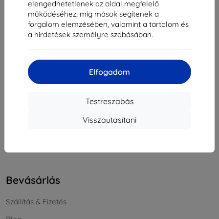
elengedhetetlenek az oldal megfelelő
Cégjegyzékszám:
46701494
működéséhez, míg mások segítenek a
ÁFA-azonosító:
SK2023549671
forgalom elemzésében, valamint a tartalom és
a hirdetések személyre szabásában.
Elérhetőség
Elfogadom
info@top4mobile.eu
Írjon nekünk
Testreszabás
Hétfőtől péntekig:
Visszautasítani
Online
8:00 - 16:00
Szombat és vasárnap:
Offline
Bevásárlás
Szállítás & Fizetés