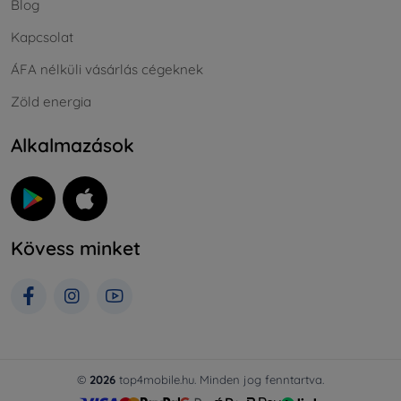
Blog
Kapcsolat
ÁFA nélküli vásárlás cégeknek
Zöld energia
Alkalmazások
Kövess minket
©
2026
top4mobile.hu. Minden jog fenntartva.