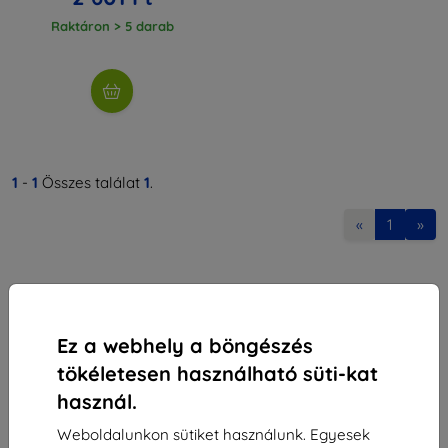
Raktáron > 5 darab
1
-
1
Összes találat
1
.
«
1
»
Ez a webhely a böngészés
tökéletesen használható süti-kat
Shield-Sk s.r.o.
használ.
Rudolf Mocka utca 3750/2A
841 04 Bratislava
Weboldalunkon sütiket használunk. Egyesek