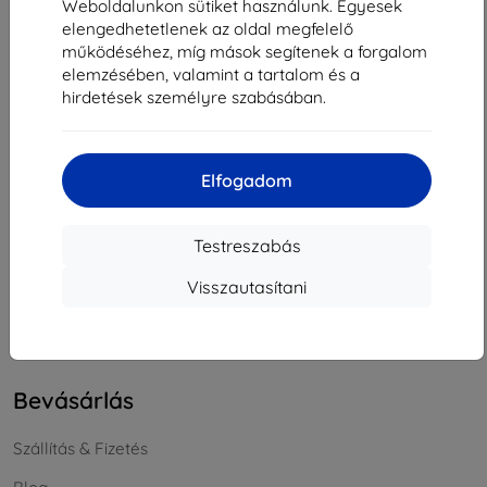
Weboldalunkon sütiket használunk. Egyesek
Cégjegyzékszám:
46701494
elengedhetetlenek az oldal megfelelő
ÁFA-azonosító:
SK2023549671
működéséhez, míg mások segítenek a forgalom
elemzésében, valamint a tartalom és a
hirdetések személyre szabásában.
Elérhetőség
info@top4mobile.eu
Elfogadom
Írjon nekünk
Hétfőtől péntekig:
Testreszabás
Online
8:00 - 16:00
Visszautasítani
Szombat és vasárnap:
Offline
Bevásárlás
Szállítás & Fizetés