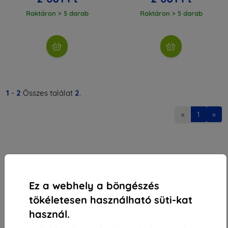
Raktáron > 5 darab
Raktáron > 5 darab
1
-
2
Összes találat
2
.
«
1
»
Ez a webhely a böngészés
Shield-Sk s.r.o.
tökéletesen használható süti-kat
Rudolf Mocka utca 3750/2A
használ.
841 04 Bratislava