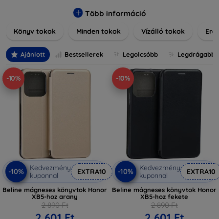
praktikus szilikon védelmekről, vagy dizájnos mintákról,
nálunk mindenki megtalálja a stílusához leginkább illő
Több információ
darabot. Böngésszen kínálatunkban, és tegye még
Könyv tokok
Minden tokok
Vízálló tokok
Ered
különlegesebbé eszközeit a tökéletes tokkal!
Ajánlott
Bestsellerek
Legolcsóbb
Legdrágabb
-10%
-10%
Kedvezmény
Kedvezmény
-10%
-10%
EXTRA10
EXTRA10
kuponnal
kuponnal
Beline mágneses könyvtok Honor
Beline mágneses könyvtok Honor
XB5-hoz arany
XB5-hoz fekete
2 890 Ft
2 890 Ft
2 601 Ft
2 601 Ft