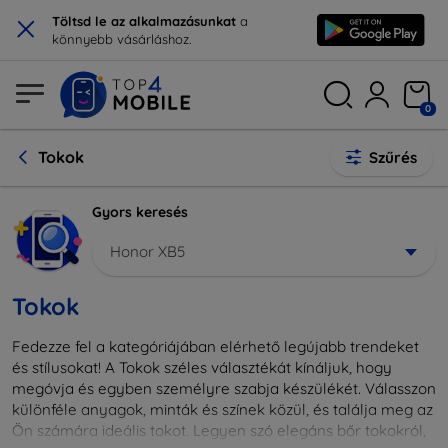
×
Töltsd le az alkalmazásunkat
a
könnyebb vásárláshoz.
0
Tokok
Szűrés
Gyors keresés
Honor XB5
Tokok
Fedezze fel a kategóriájában elérhető legújabb trendeket
és stílusokat! A Tokok széles választékát kínáljuk, hogy
megóvja és egyben személyre szabja készülékét. Válasszon
különféle anyagok, minták és színek közül, és találja meg az
Ön számára ideális tokot. Legyen szó elegáns bőr tokokról,