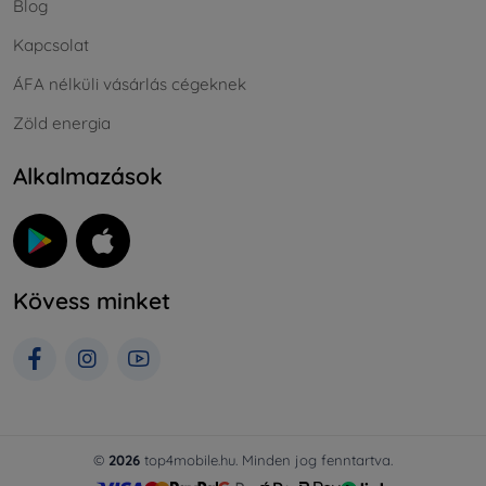
Blog
Kapcsolat
ÁFA nélküli vásárlás cégeknek
Zöld energia
Alkalmazások
Kövess minket
©
2026
top4mobile.hu. Minden jog fenntartva.