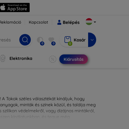
Reklamáció
Kapcsolat
Belépés
Kosár
0
0
0
Elektronika
Kiárusítás
 A Tokok széles választékát kínáljuk, hogy
nyagok, minták és színek közül, és találja meg
 szilikon védelmekről, vagy dizájnos mintákról,
ésszen kínálatunkban, és tegye még