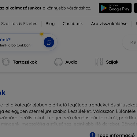
e az alkalmazásunkat
a könnyebb vásárláshoz.
Szállítás & Fizetés
Blog
Cashback
Áru visszaküldése
tünk?
zlünk a boltunkban.
|
Tartozékok
Audio
Szíjak
ok
 fel a kategóriájában elérhető legújabb trendeket és stílusokat!
a és egyben személyre szabja készülékét. Válasszon különféle a
zámára ideális tokot. Legyen szó elegáns bőr tokokról, praktikus
 mindenki megtalálja a stílusához leginkább illő darabot. Böng
egesebbé eszközeit a tökéletes tokkal!
Több információ