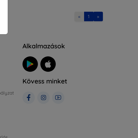
«
1
»
Alkalmazások
Kövess minket
ályzat
rlás