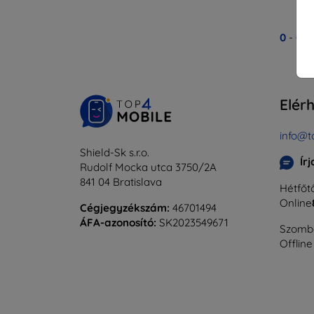
0
-
0
Ös
Elér
info@t
Shield-Sk s.r.o.
Ír
Rudolf Mocka utca 3750/2A
841 04 Bratislava
Hétfőtő
Online
Cégjegyzékszám:
46701494
ÁFA-azonosító:
SK2023549671
Szomba
Offline