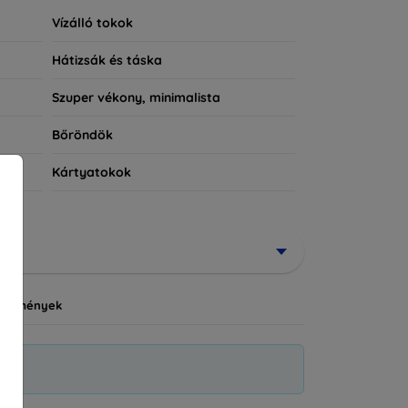
Vízálló tokok
Hátizsák és táska
Szuper vékony, minimalista
Bőröndök
Kártyatokok
vezmények