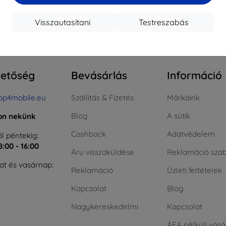
Visszautasítani
Testreszabás
szes találat
0
.
hetőség
Bevásárlás
Információ
op4mobile.eu
Szállítás & Fizetés
Márkáink
Blog
A sütik
jon nekünk
Cashback
Adatvédelem
l péntekig:
8:00 - 16:00
Áru visszaküldése
Reklamáció szab
t és vasárnap:
Reklamáció
Üzleti feltételek
Kapcsolat
Blog
Nagykereskedelmi
Kapcsolat
ÁFA nélküli vásá