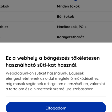
tokok
Minden tokok
Bőr tokok
ablet
MacBookok, PC-k
s
Környezetbarát
okok
Okosóra tokok
Ez a webhely a böngészés tökéletesen
Gyors keresés
használható süti-kat használ.
Huawei Watch Fit 4 Pro
Weboldalunkon sütiket használunk. Egyesek
elengedhetetlenek az oldal megfelelő működéséhez,
míg mások segítenek a forgalom elemzésében, valamint
nlott
Bestsellerek
Legolcsóbb
Legdrágabb
Ked
a tartalom és a hirdetések személyre szabásában.
d not find any active products.
Elfogadom