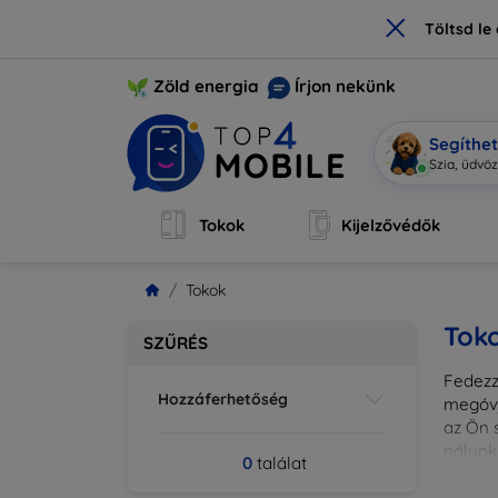
×
Töltsd l
Zöld energia
Írjon nekünk
Segíthe
Szia, üdvö
Tokok
Kijelzővédők
Tokok
Tok
SZŰRÉS
Fedezze
Hozzáferhetőség
megóvj
az Ön s
nálunk
0
találat
különl