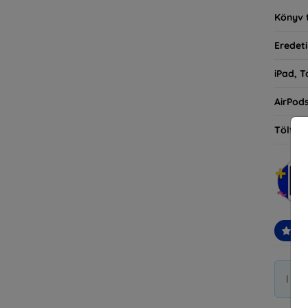
Könyv 
Eredeti
iPad, T
AirPod
Töltőt
Ajá
I di