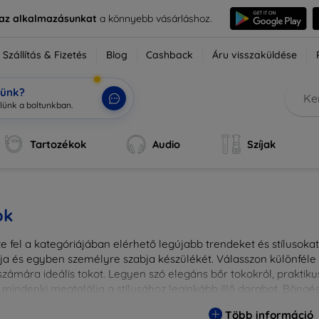
e az alkalmazásunkat
a könnyebb vásárláshoz.
Szállítás & Fizetés
Blog
Cashback
Áru visszaküldése
tünk?
Tartozékok
Audio
Szíjak
ok
 fel a kategóriájában elérhető legújabb trendeket és stílusokat!
a és egyben személyre szabja készülékét. Válasszon különféle a
zámára ideális tokot. Legyen szó elegáns bőr tokokról, praktikus
 mindenki megtalálja a stílusához leginkább illő darabot. Böng
egesebbé eszközeit a tökéletes tokkal!
Több információ