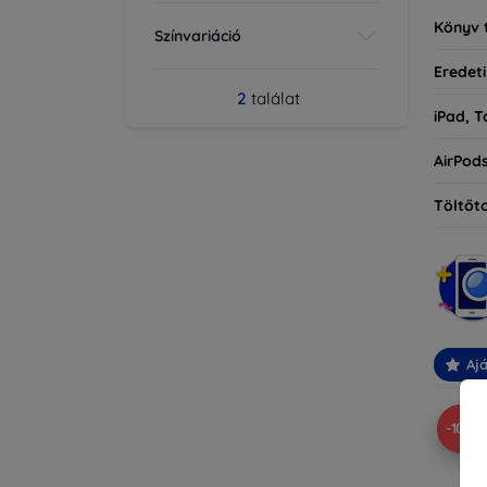
Könyv 
Színvariáció
Eredeti
2
találat
iPad, T
AirPod
Töltőt
Ajá
-10%