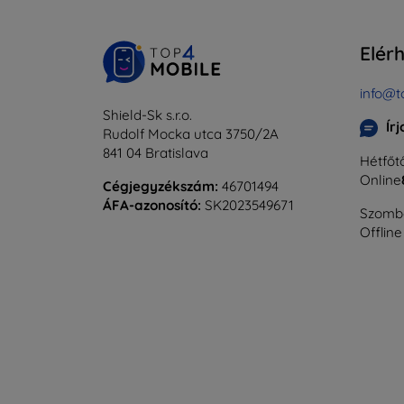
Elér
info@t
Shield-Sk s.r.o.
Ír
Rudolf Mocka utca 3750/2A
841 04 Bratislava
Hétfőtő
Online
Cégjegyzékszám:
46701494
ÁFA-azonosító:
SK2023549671
Szomba
Offline