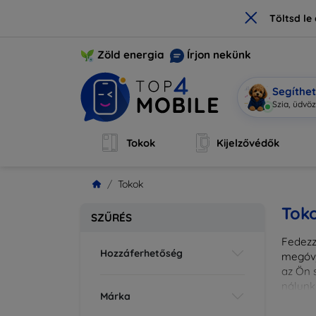
×
Töltsd l
Zöld energia
Írjon nekünk
Segíthe
Szia, üd
|
Tokok
Kijelzővédők
Tokok
Tok
SZŰRÉS
Fedezze
Hozzáferhetőség
megóvj
az Ön s
nálunk
Márka
különl