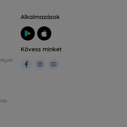
Alkalmazások
Kövess minket
ályzat
rlás