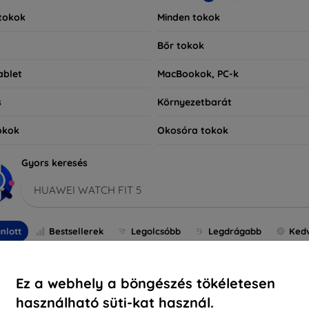
tokok
Minden tokok
Bőr tokok
ablet
MacBookok, PC-k
s
Környezetbarát
okok
Okosóra tokok
Gyors keresés
HUAWEI WATCH FIT 5
nlott
Bestsellerek
Legolcsóbb
Legdrágabb
Ked
-10%
Ez a webhely a böngészés tökéletesen
használható süti-kat használ.