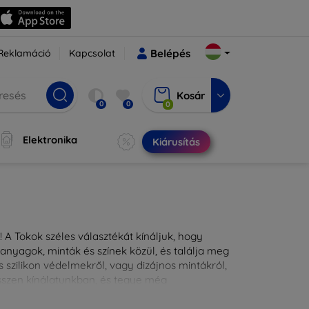
Reklamáció
Kapcsolat
Belépés
Kosár
0
0
0
Elektronika
Kiárusítás
 A Tokok széles választékát kínáljuk, hogy
nyagok, minták és színek közül, és találja meg
 szilikon védelmekről, vagy dizájnos mintákról,
ésszen kínálatunkban, és tegye még