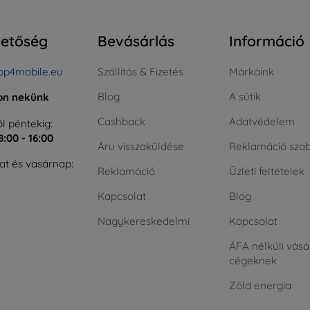
hetőség
Bevásárlás
Információ
op4mobile.eu
Szállítás & Fizetés
Márkáink
Blog
A sütik
jon nekünk
Cashback
Adatvédelem
l péntekig:
8:00 - 16:00
Áru visszaküldése
Reklamáció szab
t és vasárnap:
Reklamáció
Üzleti feltételek
Kapcsolat
Blog
Nagykereskedelmi
Kapcsolat
ÁFA nélküli vásá
cégeknek
Zöld energia