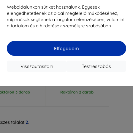
Weboldalunkon sütiket használunk. Egyesek
elengedhetetlenek az oldal megfelelő működéséhez,
míg mások segítenek a forgalom elemzésében, valamint
a tartalom és a hirdetések személyre szabásában.
Elfogadom
Kedvezmény
Kedvezmény
%
-10%
EXTRA10
EXTRA10
kuponnal
kuponnal
-PROTECT DEFENSE
TECH-PROTECT DEFENSE tok
Visszautasítani
Testreszabás
szó tok Huawei Watch
Huawei Watch Fit 5 fekete
 5 (5906302323357)
(5906302323371)
3 590 Ft
3 590 Ft
3 230 Ft
3 230 Ft
aktáron 3 darab
Raktáron 2 darab
szes találat
2
.