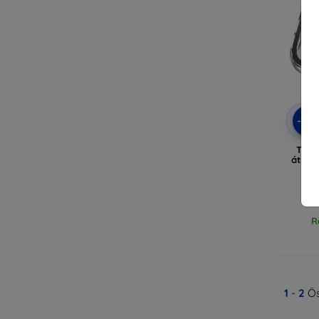
-10
TECH
átlát
Fit
R
1
-
2
Ös