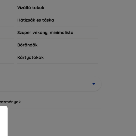
Vízálló tokok
Hátizsák és táska
Szuper vékony, minimalista
Bőröndök
Kártyatokok
vezmények