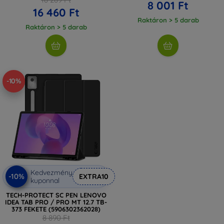
8 001 Ft
16 460 Ft
Raktáron > 5 darab
Raktáron > 5 darab
-10%
Kedvezmény
-10%
EXTRA10
kuponnal
TECH-PROTECT SC PEN LENOVO
IDEA TAB PRO / PRO MT 12.7 TB-
373 FEKETE (5906302362028)
8 890 Ft