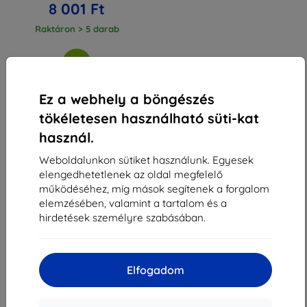
8 001 Ft
Raktáron > 5 darab
Ez a webhely a böngészés
tökéletesen használható süti-kat
1
-
3
Összes találat
3
.
használ.
«
1
»
Weboldalunkon sütiket használunk. Egyesek
elengedhetetlenek az oldal megfelelő
működéséhez, míg mások segítenek a forgalom
elemzésében, valamint a tartalom és a
hirdetések személyre szabásában.
Shield-Sk s.r.o.
Elfogadom
Rudolf Mocka utca 3750/2A
841 04 Bratislava