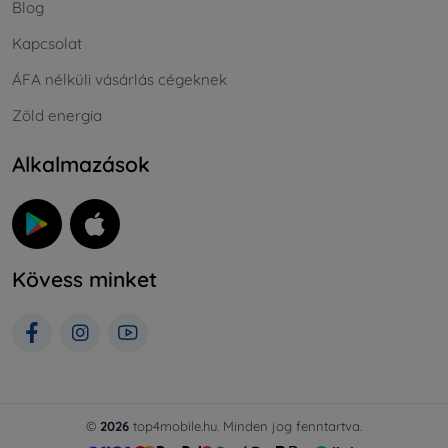
Blog
Kapcsolat
ÁFA nélküli vásárlás cégeknek
Zöld energia
Alkalmazások
Kövess minket
©
2026
top4mobile.hu. Minden jog fenntartva.