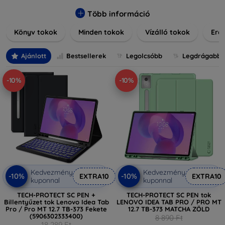
praktikus szilikon védelmekről, vagy dizájnos mintákról,
nálunk mindenki megtalálja a stílusához leginkább illő
Több információ
darabot. Böngésszen kínálatunkban, és tegye még
Könyv tokok
Minden tokok
Vízálló tokok
Ered
különlegesebbé eszközeit a tökéletes tokkal!
Ajánlott
Bestsellerek
Legolcsóbb
Legdrágabb
-10%
-10%
Kedvezmény
Kedvezmény
-10%
-10%
EXTRA10
EXTRA10
kuponnal
kuponnal
TECH-PROTECT SC PEN +
TECH-PROTECT SC PEN tok
Billentyűzet tok Lenovo Idea Tab
LENOVO IDEA TAB PRO / PRO MT
Pro / Pro MT 12.7 TB-373 Fekete
12.7 TB-373 MATCHA ZÖLD
(5906302333400)
8 890 Ft
18 289 Ft