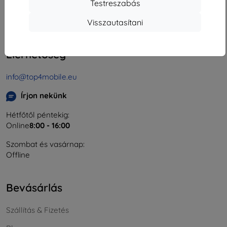
Testreszabás
Cégjegyzékszám:
46701494
ÁFA-azonosító:
SK2023549671
Visszautasítani
Elérhetőség
info@top4mobile.eu
Írjon nekünk
Hétfőtől péntekig:
Online
8:00 - 16:00
Szombat és vasárnap:
Offline
Bevásárlás
Szállítás & Fizetés