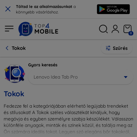
×
Töltsd le az alkalmazásunkat
a
könnyebb vásárláshoz.
0
Tokok
Szűrés
Gyors keresés
Lenovo Idea Tab Pro
Tokok
Fedezze fel a kategóriájában elérhető legújabb trendeket
és stílusokat! A Tokok széles választékát kínáljuk, hogy
megóvja és egyben személyre szabja készülékét. Válasszon
különféle anyagok, minták és színek közül, és találja meg az
Ön számára ideális tokot. Legyen szó elegáns bőr tokokról,