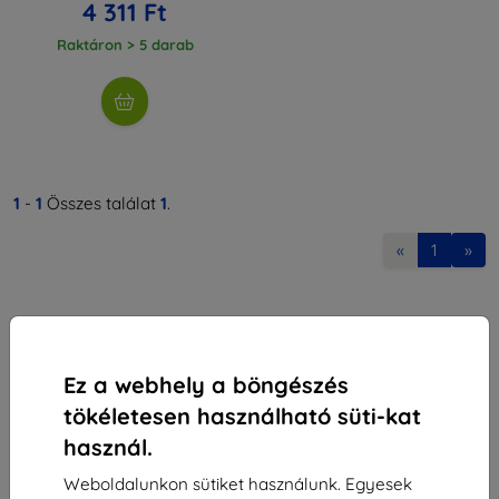
4 311 Ft
Raktáron > 5 darab
1
-
1
Összes találat
1
.
«
1
»
Ez a webhely a böngészés
tökéletesen használható süti-kat
Shield-Sk s.r.o.
használ.
Rudolf Mocka utca 3750/2A
841 04 Bratislava
Weboldalunkon sütiket használunk. Egyesek