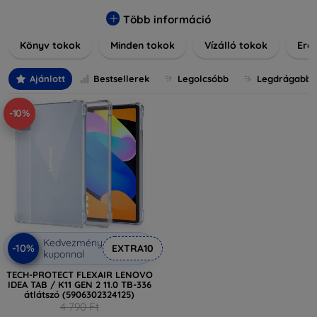
praktikus szilikon védelmekről, vagy dizájnos mintákról,
nálunk mindenki megtalálja a stílusához leginkább illő
Több információ
darabot. Böngésszen kínálatunkban, és tegye még
Könyv tokok
Minden tokok
Vízálló tokok
Ered
különlegesebbé eszközeit a tökéletes tokkal!
Ajánlott
Bestsellerek
Legolcsóbb
Legdrágabb
-10%
Kedvezmény
-10%
EXTRA10
kuponnal
TECH-PROTECT FLEXAIR LENOVO
IDEA TAB / K11 GEN 2 11.0 TB-336
átlátszó (5906302324125)
4 790 Ft