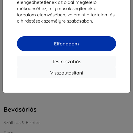
elengedhetetlenek az oldal megfelelő
Cégjegyzékszám:
46701494
működéséhez, míg mások segítenek a
ÁFA-azonosító:
SK2023549671
forgalom elemzésében, valamint a tartalom és
a hirdetések személyre szabásában.
Elérhetőség
Elfogadom
info@top4mobile.eu
Írjon nekünk
Testreszabás
Hétfőtől péntekig:
Visszautasítani
Online
8:00 - 16:00
Szombat és vasárnap:
Offline
Bevásárlás
Szállítás & Fizetés