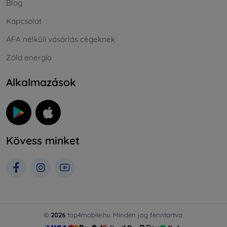
Blog
Kapcsolat
ÁFA nélküli vásárlás cégeknek
Zöld energia
Alkalmazások
Kövess minket
©
2026
top4mobile.hu. Minden jog fenntartva.