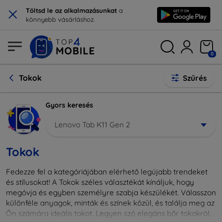
×
Töltsd le az alkalmazásunkat
a
könnyebb vásárláshoz.
0
Tokok
Szűrés
Gyors keresés
Lenovo Tab K11 Gen 2
Tokok
Fedezze fel a kategóriájában elérhető legújabb trendeket
és stílusokat! A Tokok széles választékát kínáljuk, hogy
megóvja és egyben személyre szabja készülékét. Válasszon
különféle anyagok, minták és színek közül, és találja meg az
Ön számára ideális tokot. Legyen szó elegáns bőr tokokról,