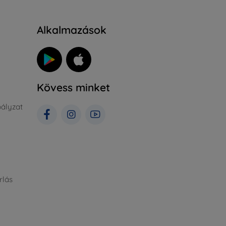
Alkalmazások
Kövess minket
ályzat
rlás