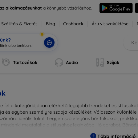
e az alkalmazásunkat
a könnyebb vásárláshoz.
Szállítás & Fizetés
Blog
Cashback
Áru visszaküldése
tünk?
Tartozékok
Audio
Szíjak
ok
 fel a kategóriájában elérhető legújabb trendeket és stílusokat!
a és egyben személyre szabja készülékét. Válasszon különféle a
zámára ideális tokot. Legyen szó elegáns bőr tokokról, praktikus
 mindenki megtalálja a stílusához leginkább illő darabot. Böng
egesebbé eszközeit a tökéletes tokkal!
Több információ