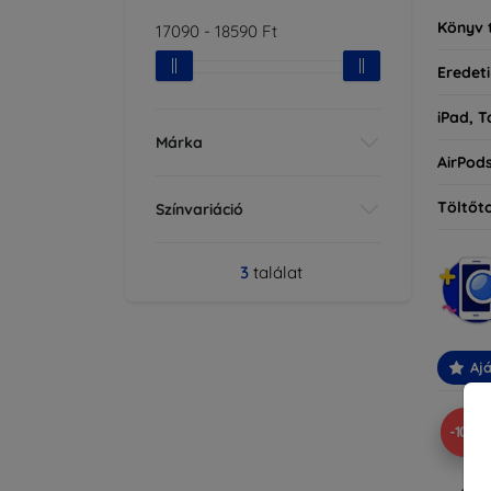
Könyv 
17090
-
18590
Ft
Eredeti
iPad, T
Márka
AirPod
Töltőt
Színvariáció
3
találat
Ajá
-10%