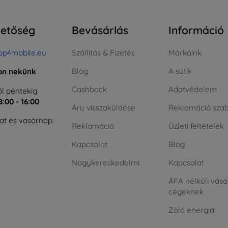
hetőség
Bevásárlás
Információ
op4mobile.eu
Szállítás & Fizetés
Márkáink
Blog
A sütik
jon nekünk
Cashback
Adatvédelem
l péntekig:
8:00 - 16:00
Áru visszaküldése
Reklamáció szab
t és vasárnap:
Reklamáció
Üzleti feltételek
Kapcsolat
Blog
Nagykereskedelmi
Kapcsolat
ÁFA nélküli vásá
cégeknek
Zöld energia