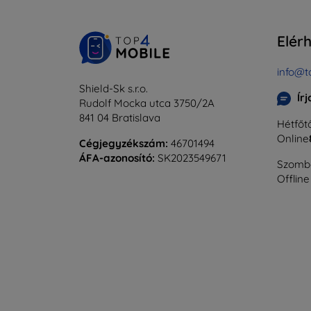
Elér
info@t
Shield-Sk s.r.o.
Ír
Rudolf Mocka utca 3750/2A
841 04 Bratislava
Hétfőtő
Online
Cégjegyzékszám:
46701494
ÁFA-azonosító:
SK2023549671
Szomba
Offline