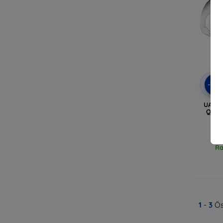
-10
UAG Sc
Ques
Ra
1
-
3
Ös