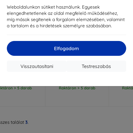
Weboldalunkon sütiket használunk. Egyesek
elengedhetetlenek az oldal megfelelő működéséhez,
míg mások segítenek a forgalom elemzésében, valamint
a tartalom és a hirdetések személyre szabásában.
Elfogadom
Kedvezmény
Kedvezmény
%
-10%
-10%
EXTRA10
EXTRA10
kuponnal
kuponnal
k
out, átlátszó - Meta
UAG Plyo, átlátszó - Meta
UAG Plyo,
Visszautasítani
Testreszabás
t 3S (864002114G4G)
Quest 3S (864003114G4G)
3S (
17 090 Ft
18 590 Ft
15 381 Ft
16 731 Ft
1
ktáron > 5 darab
Raktáron > 5 darab
Raktá
szes találat
3
.