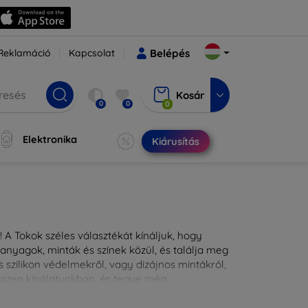
Reklamáció
Kapcsolat
Belépés
Kosár
0
0
0
Elektronika
Kiárusítás
 A Tokok széles választékát kínáljuk, hogy
nyagok, minták és színek közül, és találja meg
 szilikon védelmekről, vagy dizájnos mintákról,
ésszen kínálatunkban, és tegye még