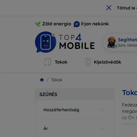
×
Töltsd l
Zöld energia
Írjon nekünk
Segíthe
Szia, üdv
|
Tokok
Kijelzővédők
Tokok
Tok
SZŰRÉS
Fedezze
Hozzáferhetőség
megóvj
az Ön s
nálunk
Ár
különl