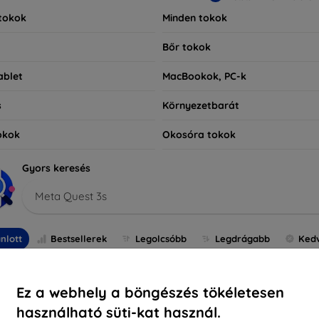
tokok
Minden tokok
Bőr tokok
ablet
MacBookok, PC-k
s
Környezetbarát
okok
Okosóra tokok
Gyors keresés
Meta Quest 3s
nlott
Bestsellerek
Legolcsóbb
Legdrágabb
Ked
-10%
-10%
Ez a webhely a böngészés tökéletesen
használható süti-kat használ.