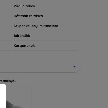
Vízálló tokok
Hátizsák és táska
Szuper vékony, minimalista
Bőröndök
Kártyatokok
vezmények