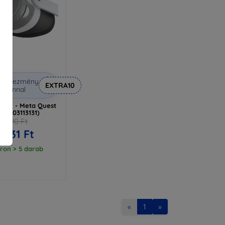
Kedvezmény
EXTRA10
uponnal
 ash - Meta Quest
864003113131)
18 590 Ft
6 731 Ft
ron > 5 darab
«
1
»