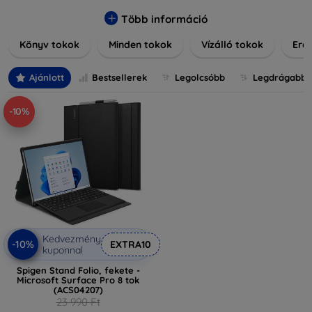
praktikus szilikon védelmekről, vagy dizájnos mintákról,
nálunk mindenki megtalálja a stílusához leginkább illő
Több információ
darabot. Böngésszen kínálatunkban, és tegye még
Könyv tokok
Minden tokok
Vízálló tokok
Ered
különlegesebbé eszközeit a tökéletes tokkal!
Ajánlott
Bestsellerek
Legolcsóbb
Legdrágabb
-10%
Kedvezmény
-10%
EXTRA10
kuponnal
Spigen Stand Folio, fekete -
Microsoft Surface Pro 8 tok
(ACS04207)
23 990 Ft