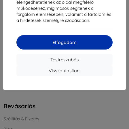
elengedhetetlenek az oldal megfelelő
Cégjegyzékszám:
46701494
működéséhez, míg mások segítenek a
ÁFA-azonosító:
SK2023549671
forgalom elemzésében, valamint a tartalom és
a hirdetések személyre szabásában.
Elérhetőség
Elfogadom
info@top4mobile.eu
Írjon nekünk
Testreszabás
Hétfőtől péntekig:
Visszautasítani
Online
8:00 - 16:00
Szombat és vasárnap:
Offline
Bevásárlás
Szállítás & Fizetés