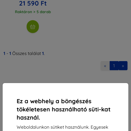
21 590 Ft
Raktáron > 5 darab
1
-
1
Összes találat
1
.
«
1
»
Ez a webhely a böngészés
tökéletesen használható süti-kat
Shield-Sk s.r.o.
használ.
Rudolf Mocka utca 3750/2A
841 04 Bratislava
Weboldalunkon sütiket használunk. Egyesek