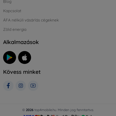
Blog
Kapcsolat
ÁFA nélküli vásárlás cégeknek
Zöld energia
Alkalmazások
Kövess minket
©
2026
top4mobile.hu. Minden jog fenntartva.