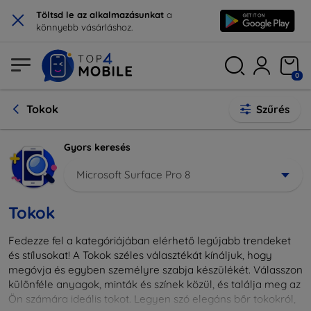
×
Töltsd le az alkalmazásunkat
a
könnyebb vásárláshoz.
0
Tokok
Szűrés
Gyors keresés
Microsoft Surface Pro 8
Tokok
Fedezze fel a kategóriájában elérhető legújabb trendeket
és stílusokat! A Tokok széles választékát kínáljuk, hogy
megóvja és egyben személyre szabja készülékét. Válasszon
különféle anyagok, minták és színek közül, és találja meg az
Ön számára ideális tokot. Legyen szó elegáns bőr tokokról,