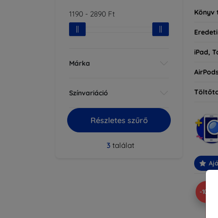
Könyv 
1190
-
2890
Ft
Eredeti
iPad, T
Márka
AirPod
Töltőt
Színvariáció
Részletes szűrő
3
találat
Ajá
-10%