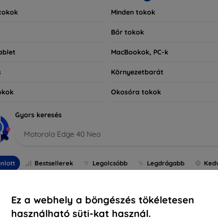
tokok
Minden tokok
Bőr tokok
ablet
MacBookok, PC-k
s
Környezetbarát
okok
Okosóra tokok
Gyors keresés
Motorola Edge 40 Neo
nlott
Bestsellerek
Legolcsóbb
Legdrágabb
Ked
-66%
-10%
Ez a webhely a böngészés tökéletesen
használható süti-kat használ.