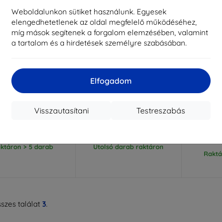
Weboldalunkon sütiket használunk. Egyesek
elengedhetetlenek az oldal megfelelő működéséhez,
míg mások segítenek a forgalom elemzésében, valamint
a tartalom és a hirdetések személyre szabásában.
Elfogadom
Kedvezmény
Kedvezmény
%
-10%
-10%
EXTRA10
EXTRA10
kuponnal
kuponnal
k
 szilikon tok Motorola
Beline Book Magnetic tok
Beline s
Visszautasítani
Testreszabás
 Edge 40 Neo piros
Moto Edge 40 Neo arany
Motoro
2 890 Ft
3 190 Ft
2 601 Ft
1 071 Ft
2
ktáron > 5 darab
Utolsó darab raktáron
Raktá
szes találat
3
.