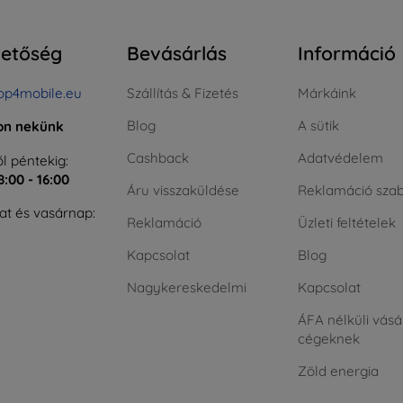
hetőség
Bevásárlás
Információ
op4mobile.eu
Szállítás & Fizetés
Márkáink
Blog
A sütik
jon nekünk
Cashback
Adatvédelem
l péntekig:
8:00 - 16:00
Áru visszaküldése
Reklamáció szab
t és vasárnap:
Reklamáció
Üzleti feltételek
Kapcsolat
Blog
Nagykereskedelmi
Kapcsolat
ÁFA nélküli vásá
cégeknek
Zöld energia