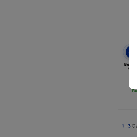
-10
Beline
Moto
Ra
1
-
3
Ös