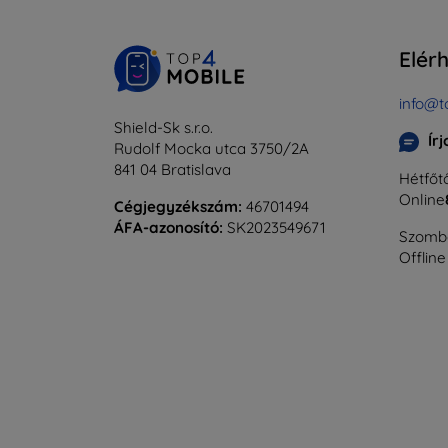
Elér
info@t
Shield-Sk s.r.o.
Ír
Rudolf Mocka utca 3750/2A
841 04 Bratislava
Hétfőtő
Online
Cégjegyzékszám:
46701494
ÁFA-azonosító:
SK2023549671
Szomba
Offline