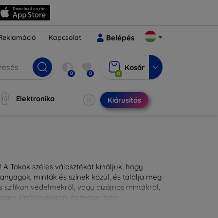
Reklamáció
Kapcsolat
Belépés
Kosár
0
0
0
Elektronika
Kiárusítás
 A Tokok széles választékát kínáljuk, hogy
nyagok, minták és színek közül, és találja meg
 szilikon védelmekről, vagy dizájnos mintákról,
ésszen kínálatunkban, és tegye még