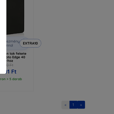
Kedvezmény
EXTRA10
uponnal
zilikon tok fekete
la Moto Edge 40
Neo-hoz
2 890 Ft
 601 Ft
ron > 5 darab
«
1
»