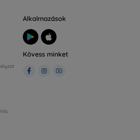
Alkalmazások
Kövess minket
ályzat
rlás