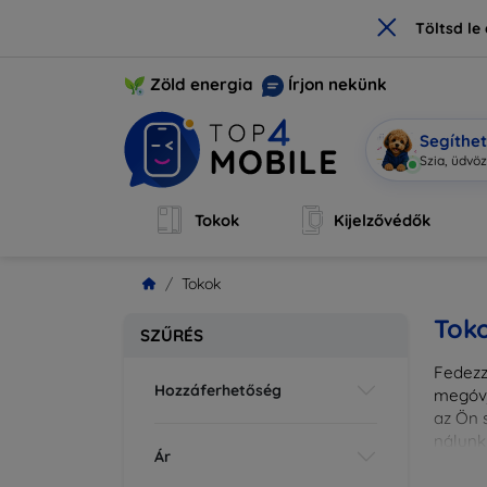
×
Töltsd l
Zöld energia
Írjon nekünk
Segíthe
|
Tokok
Kijelzővédők
Tokok
Tok
SZŰRÉS
Fedezze
Hozzáferhetőség
megóvj
az Ön s
nálunk
Ár
különl