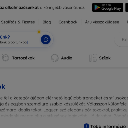
e az alkalmazásunkat
a könnyebb vásárláshoz.
Szállítás & Fizetés
Blog
Cashback
Áru visszaküldése
tünk?
Tartozékok
Audio
Szíjak
ok
 fel a kategóriájában elérhető legújabb trendeket és stílusokat!
a és egyben személyre szabja készülékét. Válasszon különféle a
zámára ideális tokot. Legyen szó elegáns bőr tokokról, praktikus
 mindenki megtalálja a stílusához leginkább illő darabot. Böng
egesebbé eszközeit a tökéletes tokkal!
Több információ