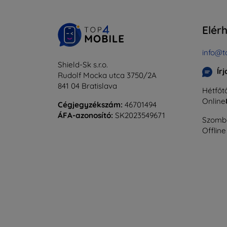
Elér
info@t
Shield-Sk s.r.o.
Ír
Rudolf Mocka utca 3750/2A
841 04 Bratislava
Hétfőtő
Online
Cégjegyzékszám:
46701494
ÁFA-azonosító:
SK2023549671
Szomba
Offline