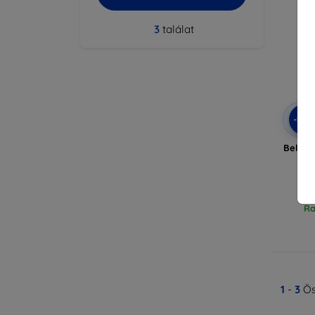
3
találat
-10
Beline
MO
Ra
1
-
3
Ös