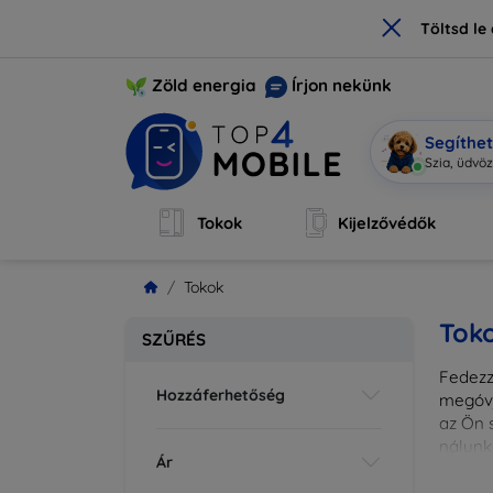
×
Töltsd l
Zöld energia
Írjon nekünk
Segíthe
Sz
|
Tokok
Kijelzővédők
Tokok
Tok
SZŰRÉS
Fedezze
Hozzáferhetőség
megóvj
az Ön s
nálunk
Ár
különl