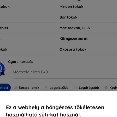
tokok
Minden tokok
Bőr tokok
ablet
MacBookok, PC-k
s
Környezetbarát
okok
Okosóra tokok
Gyors keresés
Motorola Moto E40
nlott
Bestsellerek
Legolcsóbb
Legdrágabb
Ked
-70%
-10%
Ez a webhely a böngészés tökéletesen
használható süti-kat használ.