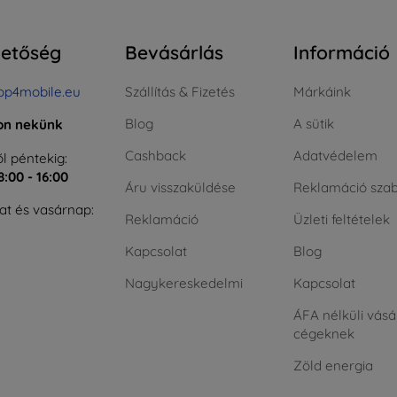
hetőség
Bevásárlás
Információ
op4mobile.eu
Szállítás & Fizetés
Márkáink
Blog
A sütik
jon nekünk
Cashback
Adatvédelem
l péntekig:
8:00 - 16:00
Áru visszaküldése
Reklamáció szab
t és vasárnap:
Reklamáció
Üzleti feltételek
Kapcsolat
Blog
Nagykereskedelmi
Kapcsolat
ÁFA nélküli vásá
cégeknek
Zöld energia