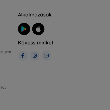
Alkalmazások
Kövess minket
ályzat
rlás