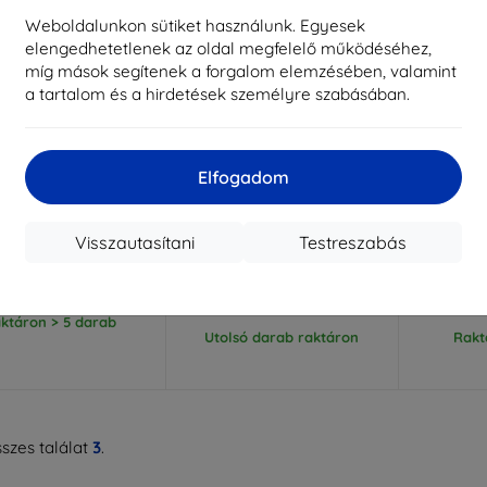
Weboldalunkon sütiket használunk. Egyesek
elengedhetetlenek az oldal megfelelő működéséhez,
míg mások segítenek a forgalom elemzésében, valamint
a tartalom és a hirdetések személyre szabásában.
Elfogadom
Kedvezmény
Kedvezmény
%
-10%
-10%
EXTRA10
EXTRA10
kuponnal
kuponnal
k
 átlátszó tok Motorola
Beline szilikon tok Motorola
Beline m
Visszautasítani
Testreszabás
TO E30/E40 1mm
Moto E40 piros
Motoro
(5905359815853)
arany 
2 890 Ft
3 290 Ft
2 601 Ft
981 Ft
2
ktáron > 5 darab
Utolsó darab raktáron
Rakt
szes találat
3
.