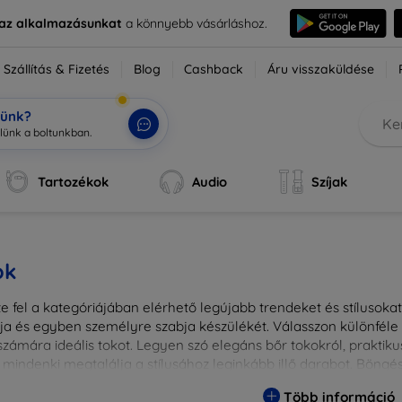
e az alkalmazásunkat
a könnyebb vásárláshoz.
Szállítás & Fizetés
Blog
Cashback
Áru visszaküldése
tünk?
Tartozékok
Audio
Szíjak
ok
 fel a kategóriájában elérhető legújabb trendeket és stílusokat!
a és egyben személyre szabja készülékét. Válasszon különféle a
zámára ideális tokot. Legyen szó elegáns bőr tokokról, praktikus
 mindenki megtalálja a stílusához leginkább illő darabot. Böng
egesebbé eszközeit a tökéletes tokkal!
Több információ