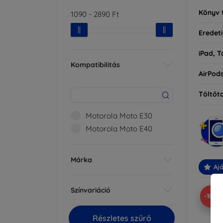
Könyv 
1090
-
2890
Ft
Eredeti
iPad, T
Kompatibilitás
AirPod
Töltőt
Motorola Moto E30
Motorola Moto E40
Márka
Ajá
Színvariáció
-10%
Részletes szűrő