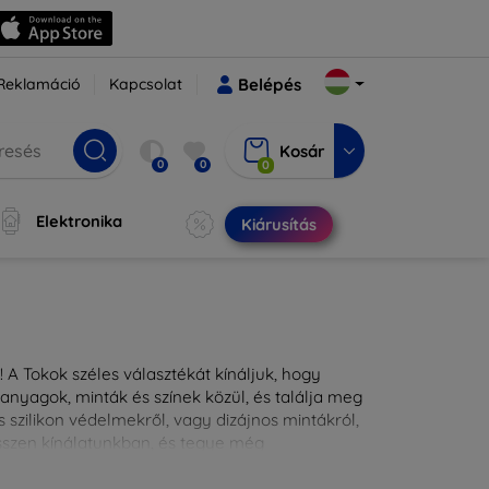
Reklamáció
Kapcsolat
Belépés
Kosár
0
0
0
Elektronika
Kiárusítás
 A Tokok széles választékát kínáljuk, hogy
nyagok, minták és színek közül, és találja meg
 szilikon védelmekről, vagy dizájnos mintákról,
ésszen kínálatunkban, és tegye még