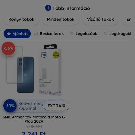
praktikus szilikon védelmekről, vagy dizájnos mintákról,
nálunk mindenki megtalálja a stílusához leginkább illő
Több információ
darabot. Böngésszen kínálatunkban, és tegye még
Könyv tokok
Minden tokok
Vízálló tokok
Ered
különlegesebbé eszközeit a tökéletes tokkal!
Ajánlott
Bestsellerek
Legolcsóbb
Legdrágabb
-56%
Kedvezmény
-10%
EXTRA10
kuponnal
3MK Armor tok Motorola Moto G
Play 2024
5 089 Ft
2 241 Ft