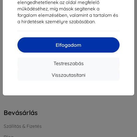
elengedhetetlenek az oldal megfelelő
Cégjegyzékszám:
46701494
működéséhez, míg mások segítenek a
ÁFA-azonosító:
SK2023549671
forgalom elemzésében, valamint a tartalom és
a hirdetések személyre szabásában.
Elérhetőség
Elfogadom
info@top4mobile.eu
Írjon nekünk
Testreszabás
Hétfőtől péntekig:
Visszautasítani
Online
8:00 - 16:00
Szombat és vasárnap:
Offline
Bevásárlás
Szállítás & Fizetés