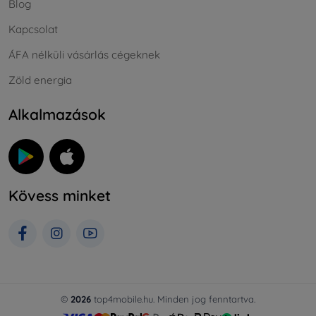
Blog
Kapcsolat
ÁFA nélküli vásárlás cégeknek
Zöld energia
Alkalmazások
Kövess minket
©
2026
top4mobile.hu. Minden jog fenntartva.