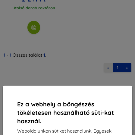
Utolsó darab raktáron
1
-
1
Összes találat
1
.
«
1
»
Ez a webhely a böngészés
tökéletesen használható süti-kat
Shield-Sk s.r.o.
használ.
Rudolf Mocka utca 3750/2A
841 04 Bratislava
Weboldalunkon sütiket használunk. Egyesek