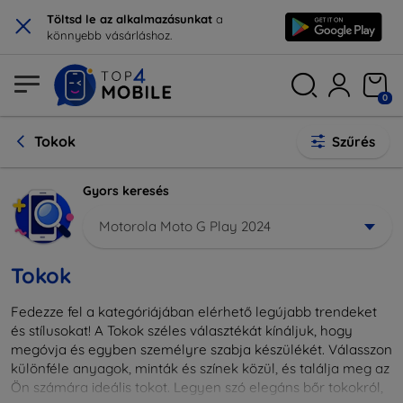
×
Töltsd le az alkalmazásunkat
a
könnyebb vásárláshoz.
0
Tokok
Szűrés
Gyors keresés
Motorola Moto G Play 2024
Tokok
Fedezze fel a kategóriájában elérhető legújabb trendeket
és stílusokat! A Tokok széles választékát kínáljuk, hogy
megóvja és egyben személyre szabja készülékét. Válasszon
különféle anyagok, minták és színek közül, és találja meg az
Ön számára ideális tokot. Legyen szó elegáns bőr tokokról,