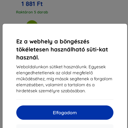
1 881 Ft
Raktáron 5 darab
Ez a webhely a böngészés
tökéletesen használható süti-kat
1
-
3
Összes találat
3
.
használ.
«
1
»
Weboldalunkon sütiket használunk. Egyesek
elengedhetetlenek az oldal megfelelő
működéséhez, míg mások segítenek a forgalom
elemzésében, valamint a tartalom és a
hirdetések személyre szabásában.
Shield-Sk s.r.o.
Elfogadom
Rudolf Mocka utca 3750/2A
841 04 Bratislava