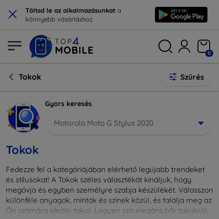
×
Töltsd le az alkalmazásunkat
a
könnyebb vásárláshoz.
0
Tokok
Szűrés
Gyors keresés
Motorola Moto G Stylus 2020
Tokok
Fedezze fel a kategóriájában elérhető legújabb trendeket
és stílusokat! A Tokok széles választékát kínáljuk, hogy
megóvja és egyben személyre szabja készülékét. Válasszon
különféle anyagok, minták és színek közül, és találja meg az
Ön számára ideális tokot. Legyen szó elegáns bőr tokokról,