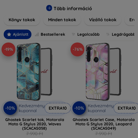
praktikus szilikon védelmekről, vagy dizájnos mintákról,
nálunk mindenki megtalálja a stílusához leginkább illő
Több információ
darabot. Böngésszen kínálatunkban, és tegye még
Könyv tokok
Minden tokok
Vízálló tokok
Ered
különlegesebbé eszközeit a tökéletes tokkal!
Ajánlott
Bestsellerek
Legolcsóbb
Legdrágabb
-19%
-76%
Kedvezmény
Kedvezmény
-10%
-10%
EXTRA10
EXTRA10
kuponnal
kuponnal
Ghostek Scarlet tok, Motorola
Ghostek Scarlet Case, Motorola
Moto G Stylus 2020, Waves
Moto G Stylus 2020, Leopard
(SCACAS058)
(SCACAS049)
7 990 Ft
7 990 Ft