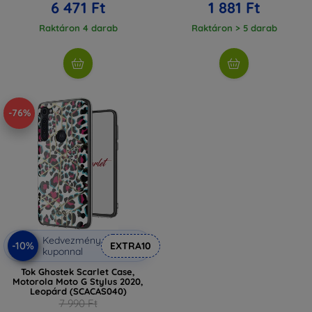
6 471 Ft
1 881 Ft
Raktáron 4 darab
Raktáron > 5 darab
-76%
Kedvezmény
-10%
EXTRA10
kuponnal
Tok Ghostek Scarlet Case,
Motorola Moto G Stylus 2020,
Leopárd (SCACAS040)
7 990 Ft