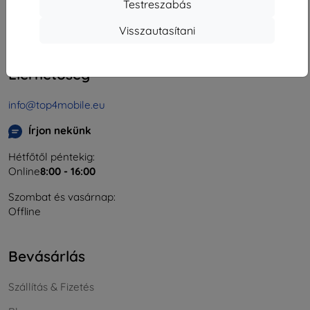
Testreszabás
Cégjegyzékszám:
46701494
ÁFA-azonosító:
SK2023549671
Visszautasítani
Elérhetőség
info@top4mobile.eu
Írjon nekünk
Hétfőtől péntekig:
Online
8:00 - 16:00
Szombat és vasárnap:
Offline
Bevásárlás
Szállítás & Fizetés