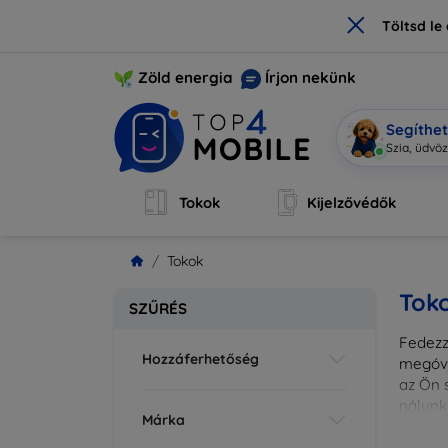
×
Töltsd l
Zöld energia
Írjon nekünk
Segíthe
M
|
Tokok
Kijelzővédők
Tokok
Tok
SZŰRÉS
Fedezze
Hozzáferhetőség
megóvj
az Ön s
nálunk
Márka
különl