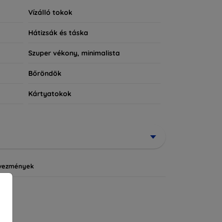
Vízálló tokok
Hátizsák és táska
Szuper vékony, minimalista
Bőröndök
Kártyatokok
vezmények