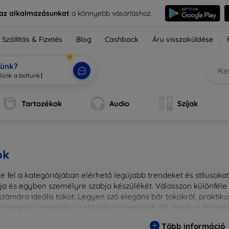
e az alkalmazásunkat
a könnyebb vásárláshoz.
Szállítás & Fizetés
Blog
Cashback
Áru visszaküldése
tünk?
Tartozékok
Audio
Szíjak
ok
 fel a kategóriájában elérhető legújabb trendeket és stílusokat!
a és egyben személyre szabja készülékét. Válasszon különféle a
zámára ideális tokot. Legyen szó elegáns bőr tokokról, praktikus
 mindenki megtalálja a stílusához leginkább illő darabot. Böng
egesebbé eszközeit a tökéletes tokkal!
Több információ