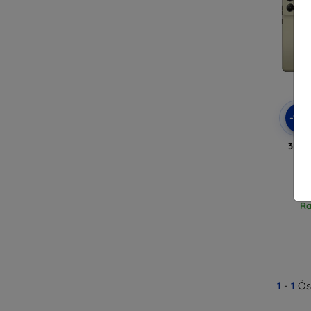
-10
3MK 
Mo
Ra
1
-
1
Öss