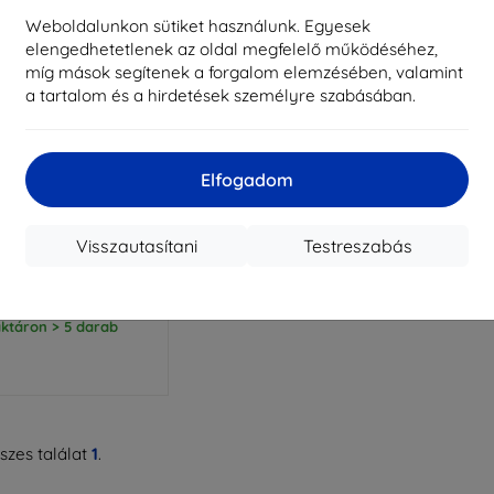
Weboldalunkon sütiket használunk. Egyesek
elengedhetetlenek az oldal megfelelő működéséhez,
míg mások segítenek a forgalom elemzésében, valamint
a tartalom és a hirdetések személyre szabásában.
Elfogadom
Kedvezmény
%
EXTRA10
kuponnal
Armor tok Motorola
Visszautasítani
Testreszabás
to G Stylus 2024
4 390 Ft
3 951 Ft
ktáron > 5 darab
zes találat
1
.