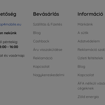
hetőség
Bevásárlás
Információ
op4mobile.eu
Szállítás & Fizetés
Márkáink
Blog
A sütik
jon nekünk
Cashback
Adatvédelem
l péntekig:
8:00 - 16:00
Áru visszaküldése
Reklamáció szab
t és vasárnap:
Reklamáció
Üzleti feltételek
Kapcsolat
Blog
Nagykereskedelmi
Kapcsolat
ÁFA nélküli vásá
cégeknek
Zöld energia