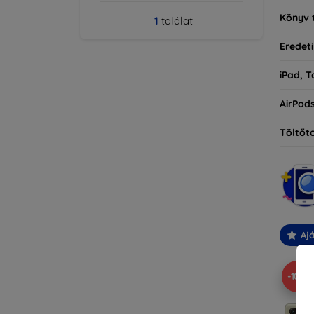
Könyv 
1
találat
Eredeti
iPad, T
AirPod
Töltőt
Ajá
-10%