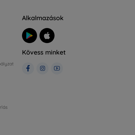
Alkalmazások
Kövess minket
ályzat
rlás