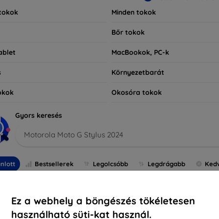
tokok
Minden tokok
Bőr tokok
ablet
MacBookok, PC-k
s
Környezetbarát
okok
Okosóra tokok
Gyors keresés
Motorola Moto G Stylus 2024
nlott
Bestsellerek
Legolcsóbb
Legdrágabb
Ked
Ez a webhely a böngészés tökéletesen
használható süti-kat használ.