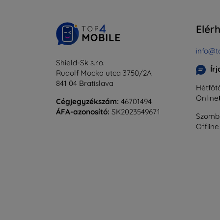
Elér
info@t
Shield-Sk s.r.o.
Ír
Rudolf Mocka utca 3750/2A
841 04 Bratislava
Hétfőtő
Online
Cégjegyzékszám:
46701494
ÁFA-azonosító:
SK2023549671
Szomba
Offline