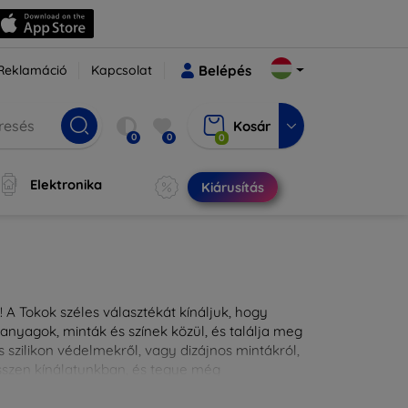
Reklamáció
Kapcsolat
Belépés
Kosár
0
0
0
Elektronika
Kiárusítás
 A Tokok széles választékát kínáljuk, hogy
nyagok, minták és színek közül, és találja meg
 szilikon védelmekről, vagy dizájnos mintákról,
ésszen kínálatunkban, és tegye még