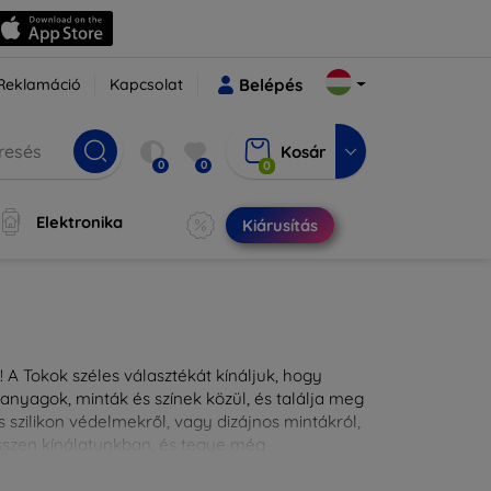
Reklamáció
Kapcsolat
Belépés
Kosár
0
0
0
Elektronika
Kiárusítás
 A Tokok széles választékát kínáljuk, hogy
nyagok, minták és színek közül, és találja meg
 szilikon védelmekről, vagy dizájnos mintákról,
ésszen kínálatunkban, és tegye még