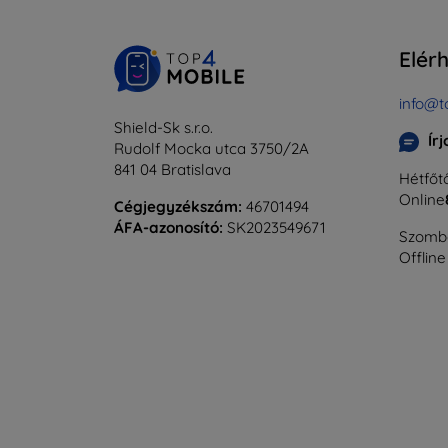
Elér
info@t
Shield-Sk s.r.o.
Ír
Rudolf Mocka utca 3750/2A
841 04 Bratislava
Hétfőtő
Online
Cégjegyzékszám:
46701494
ÁFA-azonosító:
SK2023549671
Szomba
Offline