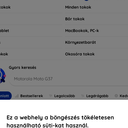
tokok
Minden tokok
Bőr tokok
ablet
MacBookok, PC-k
s
Környezetbarát
okok
Okosóra tokok
Gyors keresés
Motorola Moto G37
nlott
Bestsellerek
Legolcsóbb
Legdrágabb
Ked
Újdonság
-10%
Ez a webhely a böngészés tökéletesen
használható süti-kat használ.