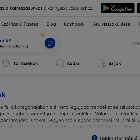
e az alkalmazásunkat
a könnyebb vásárláshoz.
Szállítás & Fizetés
Blog
Cashback
Áru visszaküldése
tünk?
Tartozékok
Audio
Szíjak
ok
 fel a kategóriájában elérhető legújabb trendeket és stílusokat!
a és egyben személyre szabja készülékét. Válasszon különféle a
zámára ideális tokot. Legyen szó elegáns bőr tokokról, praktikus
 mindenki megtalálja a stílusához leginkább illő darabot. Böng
egesebbé eszközeit a tökéletes tokkal!
Több információ