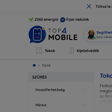
×
Töltsd l
Zöld energia
Írjon nekünk
Segíthe
|
Tokok
Kijelzővédők
Tokok
Tok
SZŰRÉS
Fedezze
Hozzáferhetőség
megóvj
az Ön s
nálunk
Márka
különl