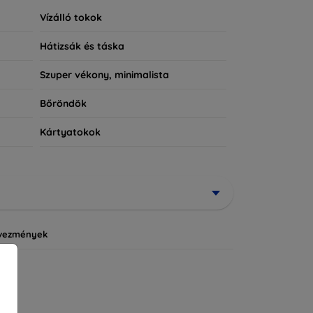
Vízálló tokok
Hátizsák és táska
Szuper vékony, minimalista
Bőröndök
Kártyatokok
vezmények