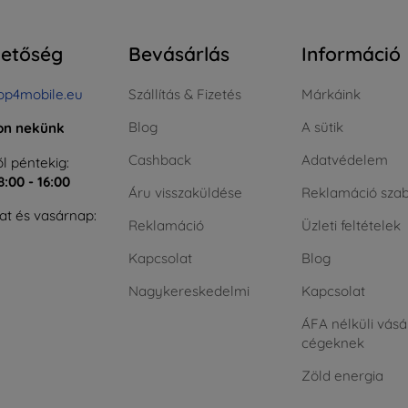
hetőség
Bevásárlás
Információ
op4mobile.eu
Szállítás & Fizetés
Márkáink
Blog
A sütik
jon nekünk
Cashback
Adatvédelem
l péntekig:
8:00 - 16:00
Áru visszaküldése
Reklamáció szab
t és vasárnap:
Reklamáció
Üzleti feltételek
Kapcsolat
Blog
Nagykereskedelmi
Kapcsolat
ÁFA nélküli vásá
cégeknek
Zöld energia