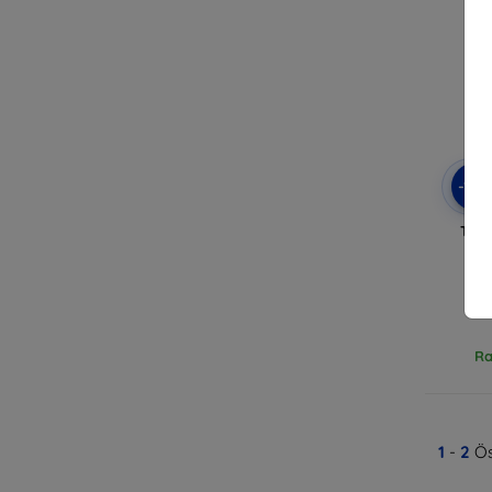
-10
Tact
Mo
ké
Ra
1
-
2
Ös