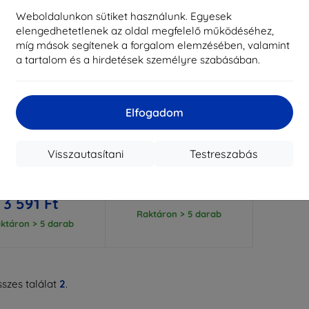
Weboldalunkon sütiket használunk. Egyesek
elengedhetetlenek az oldal megfelelő működéséhez,
míg mások segítenek a forgalom elemzésében, valamint
a tartalom és a hirdetések személyre szabásában.
Elfogadom
Kedvezmény
Kedvezmény
%
-10%
EXTRA10
EXTRA10
kuponnal
kuponnal
ical Field Notes tok
Taktikai Field Notes
Visszautasítani
Testreszabás
torola Moto G37
Motorola Moto G37-hez, kék
szülékhez, fekete
(57983129817)
(57983131176)
3 990 Ft
3 990 Ft
3 591 Ft
3 591 Ft
Raktáron > 5 darab
ktáron > 5 darab
szes találat
2
.