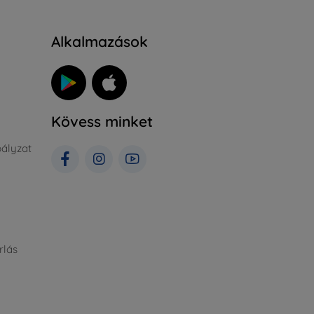
Alkalmazások
Kövess minket
ályzat
rlás