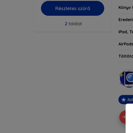
Könyv 
Részletes szűrő
Eredeti
2
találat
iPad, T
AirPod
Töltőt
Ajá
-10%