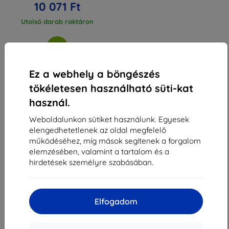
10 071 Ft
Utolsó darab raktáron
Ez a webhely a böngészés
tökéletesen használható süti-kat
1
-
3
Összes találat
3
.
használ.
«
1
»
Weboldalunkon sütiket használunk. Egyesek
elengedhetetlenek az oldal megfelelő
működéséhez, míg mások segítenek a forgalom
elemzésében, valamint a tartalom és a
hirdetések személyre szabásában.
Shield-Sk s.r.o.
Elfogadom
Rudolf Mocka utca 3750/2A
841 04 Bratislava