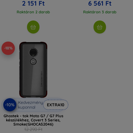
2 151 Ft
6 561 Ft
Raktáron 2 darab
Raktáron 3 darab
-18%
Kedvezmény
-10%
EXTRA10
kuponnal
Ghostek - tok Moto G7 / G7 Plus
készülékhez, Covert 3 Series,
Smoke(GHOCAS2046)
12 290 Ft