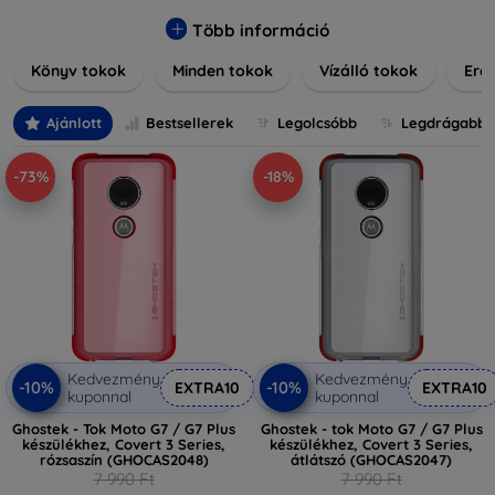
praktikus szilikon védelmekről, vagy dizájnos mintákról,
nálunk mindenki megtalálja a stílusához leginkább illő
Több információ
darabot. Böngésszen kínálatunkban, és tegye még
Könyv tokok
Minden tokok
Vízálló tokok
Ered
különlegesebbé eszközeit a tökéletes tokkal!
Ajánlott
Bestsellerek
Legolcsóbb
Legdrágabb
-73%
-18%
Kedvezmény
Kedvezmény
-10%
-10%
EXTRA10
EXTRA10
kuponnal
kuponnal
Ghostek - Tok Moto G7 / G7 Plus
Ghostek - tok Moto G7 / G7 Plus
készülékhez, Covert 3 Series,
készülékhez, Covert 3 Series,
rózsaszín (GHOCAS2048)
átlátszó (GHOCAS2047)
7 990 Ft
7 990 Ft