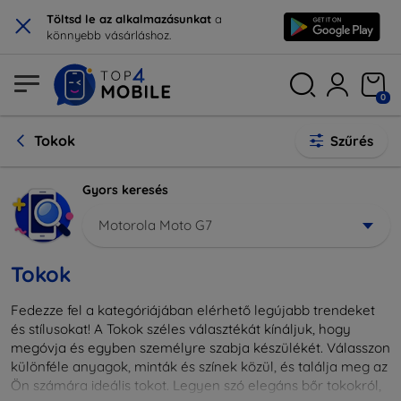
×
Töltsd le az alkalmazásunkat
a
könnyebb vásárláshoz.
0
Tokok
Szűrés
Gyors keresés
Motorola Moto G7
Tokok
Fedezze fel a kategóriájában elérhető legújabb trendeket
és stílusokat! A Tokok széles választékát kínáljuk, hogy
megóvja és egyben személyre szabja készülékét. Válasszon
különféle anyagok, minták és színek közül, és találja meg az
Ön számára ideális tokot. Legyen szó elegáns bőr tokokról,