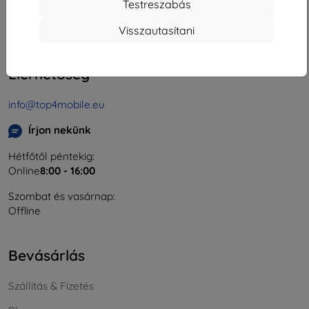
Testreszabás
Cégjegyzékszám:
46701494
ÁFA-azonosító:
SK2023549671
Visszautasítani
Elérhetőség
info@top4mobile.eu
Írjon nekünk
Hétfőtől péntekig:
Online
8:00 - 16:00
Szombat és vasárnap:
Offline
Bevásárlás
Szállítás & Fizetés