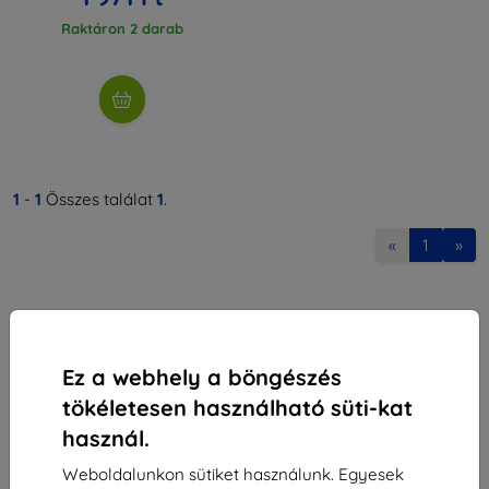
Raktáron 2 darab
1
-
1
Összes találat
1
.
«
1
»
Ez a webhely a böngészés
tökéletesen használható süti-kat
Shield-Sk s.r.o.
használ.
Rudolf Mocka utca 3750/2A
841 04 Bratislava
Weboldalunkon sütiket használunk. Egyesek