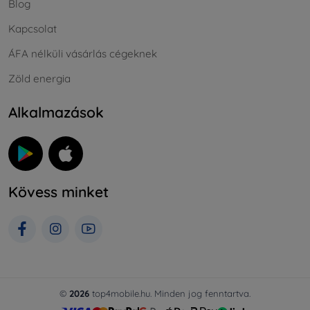
Blog
Kapcsolat
ÁFA nélküli vásárlás cégeknek
Zöld energia
Alkalmazások
Kövess minket
©
2026
top4mobile.hu. Minden jog fenntartva.