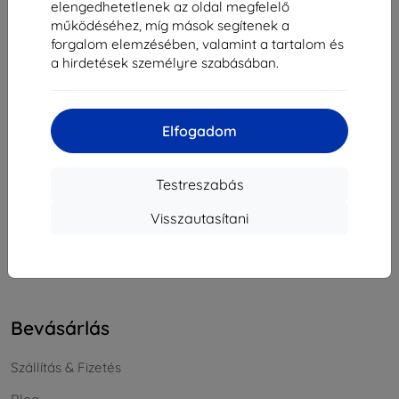
elengedhetetlenek az oldal megfelelő
Cégjegyzékszám:
46701494
működéséhez, míg mások segítenek a
ÁFA-azonosító:
SK2023549671
forgalom elemzésében, valamint a tartalom és
a hirdetések személyre szabásában.
Elérhetőség
Elfogadom
info@top4mobile.eu
Írjon nekünk
Testreszabás
Hétfőtől péntekig:
Visszautasítani
Online
8:00 - 16:00
Szombat és vasárnap:
Offline
Bevásárlás
Szállítás & Fizetés