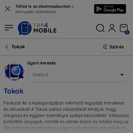
×
Töltsd le az alkalmazásunkat
a
könnyebb vásárláshoz.
0
Tokok
Szűrés
Gyors keresés
Nokia 6
Tokok
Fedezze fel a kategóriájában elérhető legújabb trendeket
és stílusokat! A Tokok széles választékát kínáljuk, hogy
megóvja és egyben személyre szabja készülékét. Válasszon
különféle anyagok, minták és színek közül, és találja meg az
Ön számára ideális tokot. Legyen szó elegáns bőr tokokról,