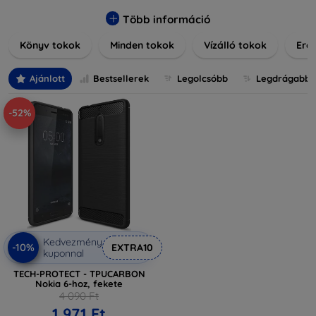
praktikus szilikon védelmekről, vagy dizájnos mintákról,
nálunk mindenki megtalálja a stílusához leginkább illő
Több információ
darabot. Böngésszen kínálatunkban, és tegye még
Könyv tokok
Minden tokok
Vízálló tokok
Ered
különlegesebbé eszközeit a tökéletes tokkal!
Ajánlott
Bestsellerek
Legolcsóbb
Legdrágabb
-52%
Kedvezmény
-10%
EXTRA10
kuponnal
TECH-PROTECT - TPUCARBON
Nokia 6-hoz, fekete
4 090 Ft
1 971 Ft