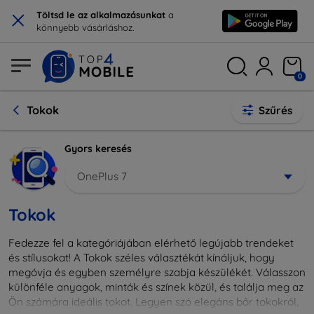
×
Töltsd le az alkalmazásunkat
a
könnyebb vásárláshoz.
0
Tokok
Szűrés
Gyors keresés
OnePlus 7
Tokok
Fedezze fel a kategóriájában elérhető legújabb trendeket
és stílusokat! A Tokok széles választékát kínáljuk, hogy
megóvja és egyben személyre szabja készülékét. Válasszon
különféle anyagok, minták és színek közül, és találja meg az
Ön számára ideális tokot. Legyen szó elegáns bőr tokokról,