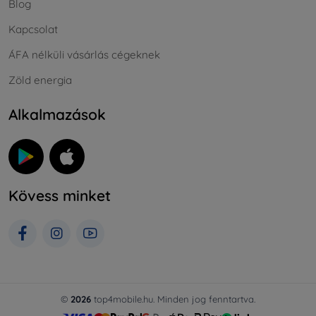
Blog
Kapcsolat
ÁFA nélküli vásárlás cégeknek
Zöld energia
Alkalmazások
Kövess minket
©
2026
top4mobile.hu. Minden jog fenntartva.