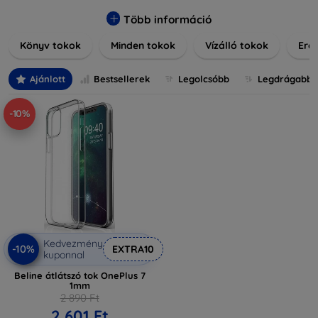
praktikus szilikon védelmekről, vagy dizájnos mintákról,
nálunk mindenki megtalálja a stílusához leginkább illő
Több információ
darabot. Böngésszen kínálatunkban, és tegye még
Könyv tokok
Minden tokok
Vízálló tokok
Ered
különlegesebbé eszközeit a tökéletes tokkal!
Ajánlott
Bestsellerek
Legolcsóbb
Legdrágabb
-10%
Kedvezmény
-10%
EXTRA10
kuponnal
Beline átlátszó tok OnePlus 7
1mm
2 890 Ft
2 601 Ft