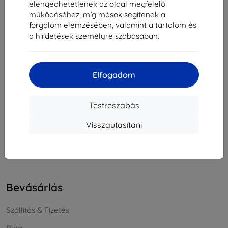
elengedhetetlenek az oldal megfelelő
Cégjegyzékszám:
46701494
működéséhez, míg mások segítenek a
ÁFA-azonosító:
SK2023549671
forgalom elemzésében, valamint a tartalom és
a hirdetések személyre szabásában.
Elérhetőség
Elfogadom
info@top4mobile.eu
Írjon nekünk
Testreszabás
Hétfőtől péntekig:
Visszautasítani
Online
8:00 - 16:00
Szombat és vasárnap:
Offline
Bevásárlás
Szállítás & Fizetés