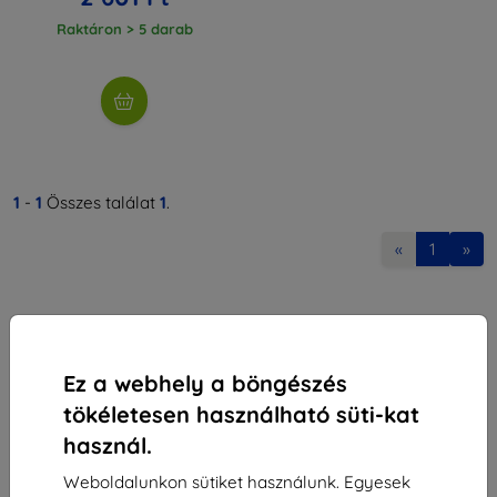
Raktáron > 5 darab
1
-
1
Összes találat
1
.
«
1
»
Ez a webhely a böngészés
tökéletesen használható süti-kat
Shield-Sk s.r.o.
használ.
Rudolf Mocka utca 3750/2A
841 04 Bratislava
Weboldalunkon sütiket használunk. Egyesek