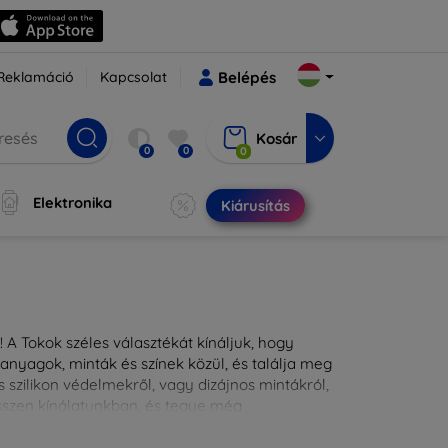
Reklamáció
Kapcsolat
Belépés
Kosár
0
0
0
Elektronika
Kiárusítás
 A Tokok széles választékát kínáljuk, hogy
nyagok, minták és színek közül, és találja meg
 szilikon védelmekről, vagy dizájnos mintákról,
ésszen kínálatunkban, és tegye még