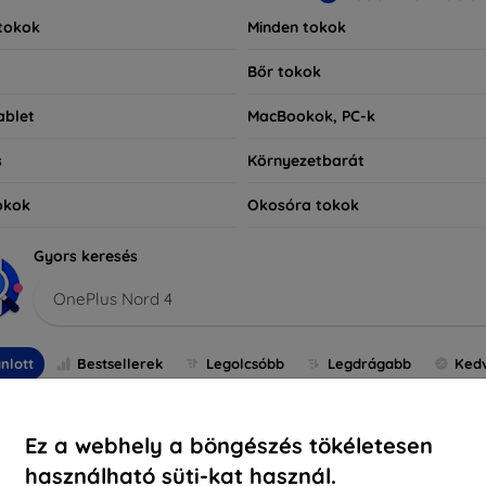
tokok
Minden tokok
Bőr tokok
ablet
MacBookok, PC-k
s
Környezetbarát
okok
Okosóra tokok
Gyors keresés
OnePlus Nord 4
nlott
Bestsellerek
Legolcsóbb
Legdrágabb
Ked
Ez a webhely a böngészés tökéletesen
használható süti-kat használ.