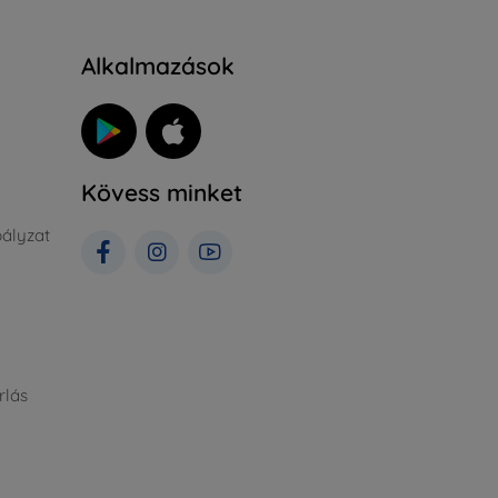
Alkalmazások
Kövess minket
ályzat
rlás