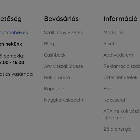
hetőség
Bevásárlás
Információ
op4mobile.eu
Szállítás & Fizetés
Márkáink
Blog
A sütik
jon nekünk
Cashback
Adatvédelem
l péntekig:
8:00 - 16:00
Áru visszaküldése
Reklamáció szab
t és vasárnap:
Reklamáció
Üzleti feltételek
Kapcsolat
Blog
Nagykereskedelmi
Kapcsolat
ÁFA nélküli vásá
cégeknek
Zöld energia