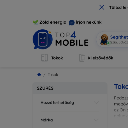
×
Töltsd l
Zöld energia
Írjon nekünk
Segíthe
|
Tokok
Kijelzővédők
Tokok
Tok
SZŰRÉS
Fedezze
Hozzáferhetőség
megóvj
az Ön s
nálunk
Márka
különl