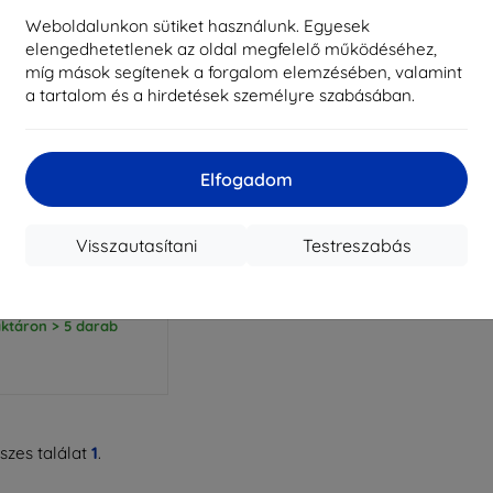
Weboldalunkon sütiket használunk. Egyesek
elengedhetetlenek az oldal megfelelő működéséhez,
míg mások segítenek a forgalom elemzésében, valamint
a tartalom és a hirdetések személyre szabásában.
Elfogadom
Kedvezmény
%
EXTRA10
kuponnal
tlátszó tok OnePlus
Visszautasítani
Testreszabás
Nord 4-hez
3 590 Ft
3 230 Ft
ktáron > 5 darab
zes találat
1
.