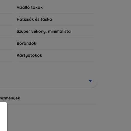
Vízálló tokok
Hátizsák és táska
Szuper vékony, minimalista
Bőröndök
Kártyatokok
vezmények