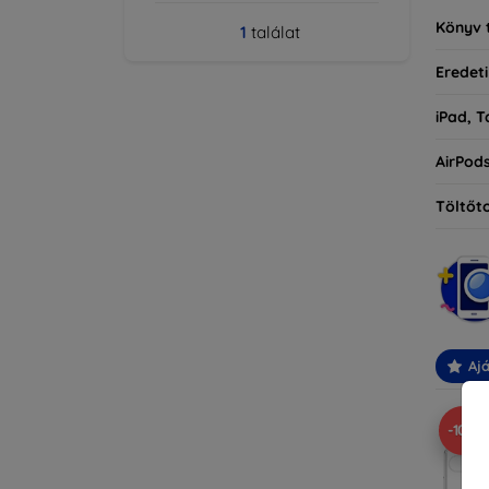
Könyv 
1
találat
Eredeti
iPad, T
AirPod
Töltőt
Ajá
-10%