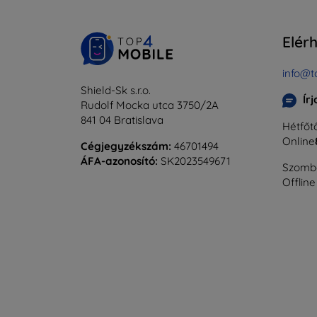
Elér
info@t
Shield-Sk s.r.o.
Ír
Rudolf Mocka utca 3750/2A
841 04 Bratislava
Hétfőtő
Online
Cégjegyzékszám:
46701494
ÁFA-azonosító:
SK2023549671
Szomba
Offline