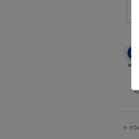
-10
3MK á
Ra
1
-
1
Öss