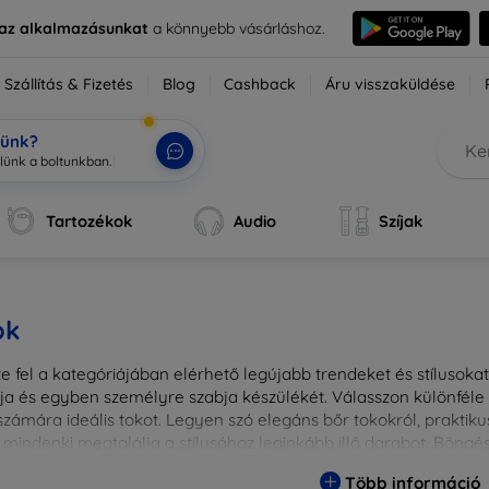
e az alkalmazásunkat
a könnyebb vásárláshoz.
Szállítás & Fizetés
Blog
Cashback
Áru visszaküldése
tünk?
Tartozékok
Audio
Szíjak
ok
 fel a kategóriájában elérhető legújabb trendeket és stílusokat!
a és egyben személyre szabja készülékét. Válasszon különféle a
zámára ideális tokot. Legyen szó elegáns bőr tokokról, praktikus
 mindenki megtalálja a stílusához leginkább illő darabot. Böng
egesebbé eszközeit a tökéletes tokkal!
Több információ