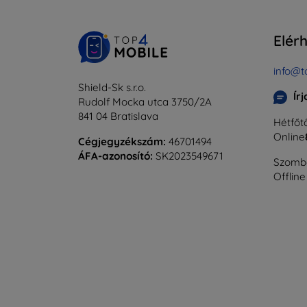
Elér
info@t
Shield-Sk s.r.o.
Ír
Rudolf Mocka utca 3750/2A
841 04 Bratislava
Hétfőtő
Online
Cégjegyzékszám:
46701494
ÁFA-azonosító:
SK2023549671
Szomba
Offline