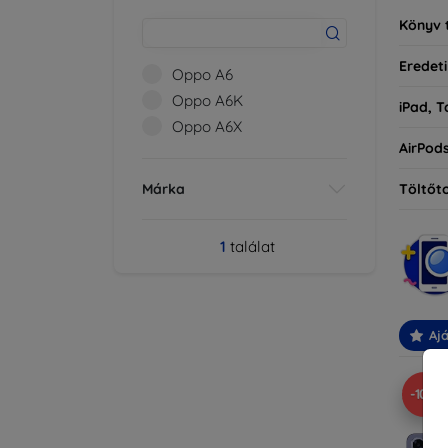
Könyv 
Eredeti
Oppo A6
Oppo A6K
iPad, T
Oppo A6X
AirPod
Márka
Töltőt
1
találat
Ajá
-10%