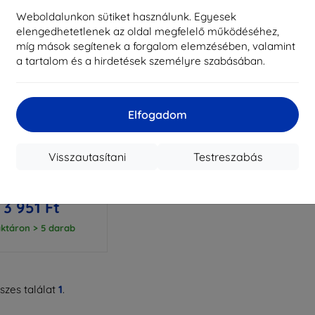
Weboldalunkon sütiket használunk. Egyesek
elengedhetetlenek az oldal megfelelő működéséhez,
míg mások segítenek a forgalom elemzésében, valamint
a tartalom és a hirdetések személyre szabásában.
Elfogadom
Kedvezmény
%
EXTRA10
kuponnal
3mk Armor Case
Visszautasítani
Testreszabás
telefon tok Oppo A6
/ A6K 4G / A6X 5G
modellhez
4 390 Ft
3 951 Ft
ktáron > 5 darab
zes találat
1
.