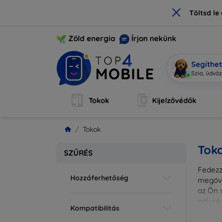
×
Töltsd l
Zöld energia
Írjon nekünk
Segíthe
Sz
|
Tokok
Kijelzővédők
Tokok
Tok
SZŰRÉS
Fedezze
Hozzáferhetőség
megóvj
az Ön s
nálunk
Kompatibilitás
különl