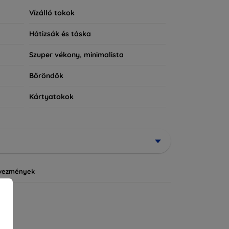
Vízálló tokok
Hátizsák és táska
Szuper vékony, minimalista
Bőröndök
Kártyatokok
vezmények