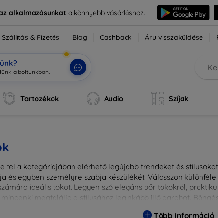
e az alkalmazásunkat
a könnyebb vásárláshoz.
Szállítás & Fizetés
Blog
Cashback
Áru visszaküldése
tünk?
Tartozékok
Audio
Szíjak
ok
 fel a kategóriájában elérhető legújabb trendeket és stílusokat!
a és egyben személyre szabja készülékét. Válasszon különféle a
zámára ideális tokot. Legyen szó elegáns bőr tokokról, praktikus
 mindenki megtalálja a stílusához leginkább illő darabot. Böng
egesebbé eszközeit a tökéletes tokkal!
Több információ