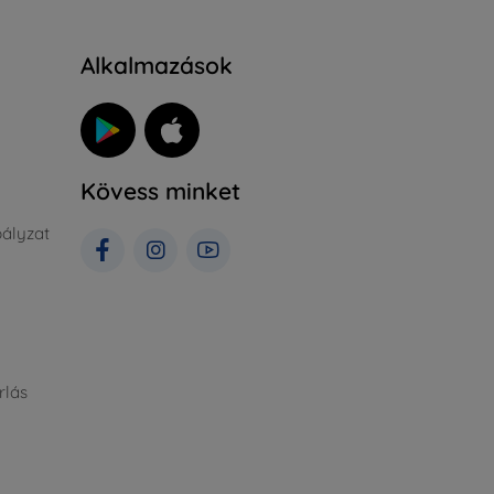
Alkalmazások
Kövess minket
ályzat
rlás