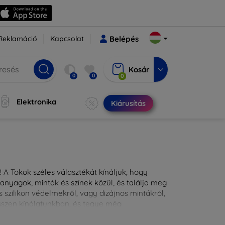
Reklamáció
Kapcsolat
Belépés
Kosár
0
0
0
Elektronika
Kiárusítás
 A Tokok széles választékát kínáljuk, hogy
nyagok, minták és színek közül, és találja meg
 szilikon védelmekről, vagy dizájnos mintákról,
ésszen kínálatunkban, és tegye még