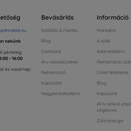
hetőség
Bevásárlás
Információ
op4mobile.eu
Szállítás & Fizetés
Márkáink
Blog
A sütik
jon nekünk
Cashback
Adatvédelem
l péntekig:
8:00 - 16:00
Áru visszaküldése
Reklamáció szab
t és vasárnap:
Reklamáció
Üzleti feltételek
Kapcsolat
Blog
Nagykereskedelmi
Kapcsolat
ÁFA nélküli vásá
cégeknek
Zöld energia