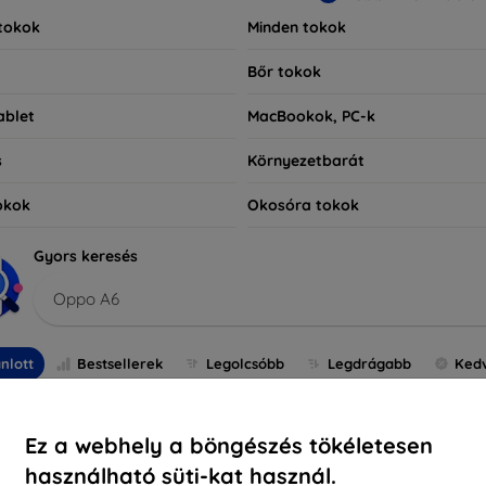
tokok
Minden tokok
Bőr tokok
ablet
MacBookok, PC-k
s
Környezetbarát
okok
Okosóra tokok
Gyors keresés
Oppo A6
nlott
Bestsellerek
Legolcsóbb
Legdrágabb
Ked
Ez a webhely a böngészés tökéletesen
használható süti-kat használ.