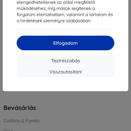
elengedhetetlenek az oldal megfelelő
Cégjegyzékszám:
46701494
működéséhez, míg mások segítenek a
ÁFA-azonosító:
SK2023549671
forgalom elemzésében, valamint a tartalom és
a hirdetések személyre szabásában.
Elérhetőség
Elfogadom
info@top4mobile.eu
Írjon nekünk
Testreszabás
Hétfőtől péntekig:
Visszautasítani
Online
8:00 - 16:00
Szombat és vasárnap:
Offline
Bevásárlás
Szállítás & Fizetés