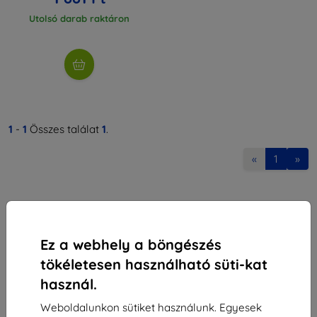
Utolsó darab raktáron
1
-
1
Összes találat
1
.
«
1
»
Ez a webhely a böngészés
tökéletesen használható süti-kat
Shield-Sk s.r.o.
használ.
Rudolf Mocka utca 3750/2A
841 04 Bratislava
Weboldalunkon sütiket használunk. Egyesek