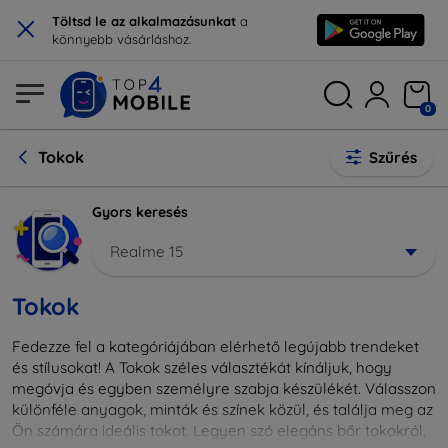
×
Töltsd le az alkalmazásunkat
a
könnyebb vásárláshoz.
0
Tokok
Szűrés
Gyors keresés
Realme 15
Tokok
Fedezze fel a kategóriájában elérhető legújabb trendeket
és stílusokat! A Tokok széles választékát kínáljuk, hogy
megóvja és egyben személyre szabja készülékét. Válasszon
különféle anyagok, minták és színek közül, és találja meg az
Ön számára ideális tokot. Legyen szó elegáns bőr tokokról,