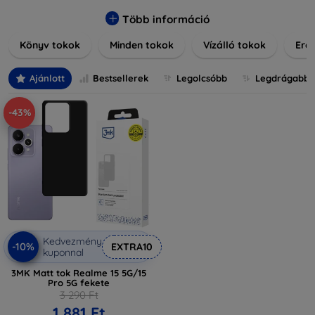
praktikus szilikon védelmekről, vagy dizájnos mintákról,
nálunk mindenki megtalálja a stílusához leginkább illő
Több információ
darabot. Böngésszen kínálatunkban, és tegye még
Könyv tokok
Minden tokok
Vízálló tokok
Ered
különlegesebbé eszközeit a tökéletes tokkal!
Ajánlott
Bestsellerek
Legolcsóbb
Legdrágabb
-43%
Kedvezmény
-10%
EXTRA10
kuponnal
3MK Matt tok Realme 15 5G/15
Pro 5G fekete
3 290 Ft
1 881 Ft