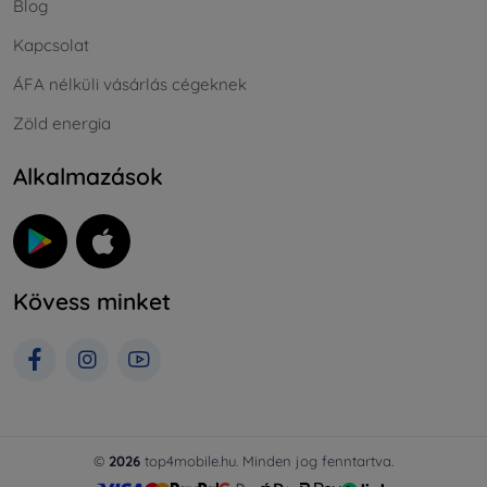
Blog
Kapcsolat
ÁFA nélküli vásárlás cégeknek
Zöld energia
Alkalmazások
Kövess minket
©
2026
top4mobile.hu. Minden jog fenntartva.