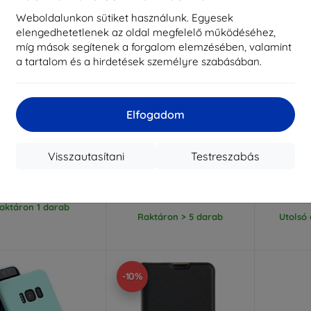
Weboldalunkon sütiket használunk. Egyesek
elengedhetetlenek az oldal megfelelő működéséhez,
míg mások segítenek a forgalom elemzésében, valamint
a tartalom és a hirdetések személyre szabásában.
Elfogadom
Kedvezmény
Kedvezmény
%
-10%
-10%
EXTRA10
EXTRA10
kuponnal
kuponnal
k
 szilikon tok Samsung
Beline Case Book mágneses
Beline C
Visszautasítani
Testreszabás
/A52 4G/5G, fekete
Samsung A52s/A52 4G/5G
Samsung
kék
f
2 890 Ft
2 890 Ft
2 601 Ft
2 601 Ft
2
aktáron 1 darab
Raktáron > 5 darab
Utolsó
-10%