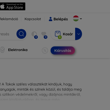
Reklamáció
Kapcsolat
Belépés
Kosár
0
0
0
Elektronika
Kiárusítás
 A Tokok széles választékát kínáljuk, hogy
nyagok, minták és színek közül, és találja meg
 szilikon védelmekről, vagy dizájnos mintákról,
ésszen kínálatunkban, és tegye még