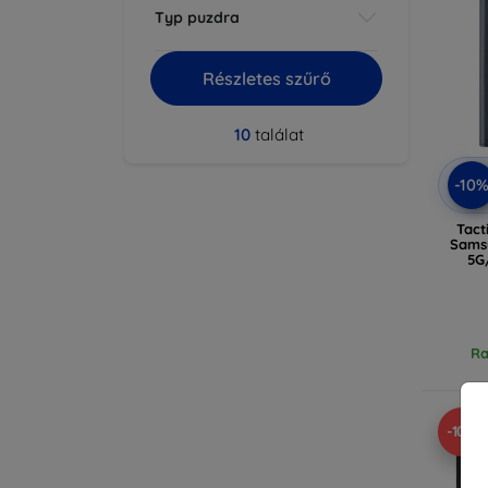
Typ puzdra
Részletes szűrő
10
találat
-10
Tact
Sams
5G
Ra
-10%