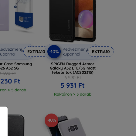
Kedvezmény
Kedvezmény
-10%
EXTRA10
EXTRA10
uponnal
kuponnal
ar Case Samsung
SPIGEN Rugged Armor
526 A52 5G
Galaxy A52 LTE/5G matt
fekete tok (ACS02315)
3 590 Ft
6 590 Ft
 230 Ft
5 931 Ft
ron > 5 darab
Raktáron > 5 darab
-10%