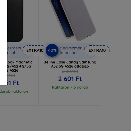
Kedvezmény
Kedvezmény
-10%
EXTRA10
EXTRA10
uponnal
kuponnal
ase Book Magnetic
Beline Case Candy Samsung
 A52s/A52 4G/5G
A52 5G A526 átlátszó
ekete A526
2 890 Ft
2 490 Ft
2 601 Ft
 061 Ft
Raktáron > 5 darab
 darab raktáron