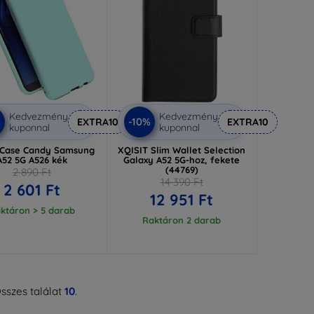
Kedvezmény
Kedvezmény
%
-10%
EXTRA10
EXTRA10
kuponnal
kuponnal
 Case Candy Samsung
XQISIT Slim Wallet Selection
A52 5G A526 kék
Galaxy A52 5G-hoz, fekete
(44769)
2 890 Ft
14 390 Ft
2 601 Ft
12 951 Ft
ktáron > 5 darab
Raktáron 2 darab
sszes találat
10
.