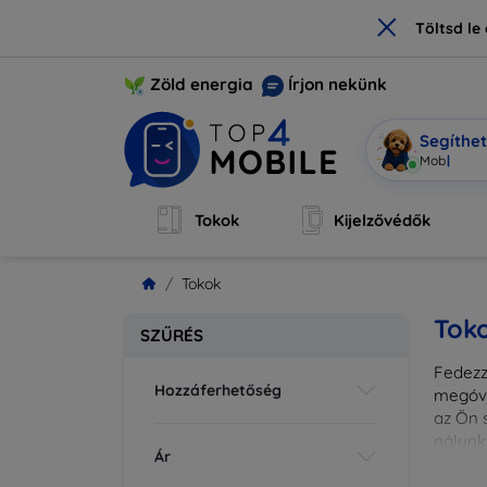
×
Töltsd l
Zöld energia
Írjon nekünk
Segíthe
Mobi vagy
Tokok
Kijelzővédők
Tokok
Tok
SZŰRÉS
Fedezze
Hozzáferhetőség
megóvj
az Ön s
nálunk
Ár
különl