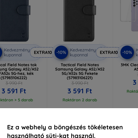
Kedvezmény
Kedvezmény
%
-10%
-10%
EXTRA10
EXTRA10
kuponnal
kuponnal
k
ical Field Notes tok
Tactical Field Notes
3MK Cle
ung Galaxy A52/A52
Samsung Galaxy A52/A52
A
/A52s 5G-hez, kék
5G/A52s 5G Fekete
(57983106222)
(57983106221)
3
3 990 Ft
3 990 Ft
3 591 Ft
3 591 Ft
Raktá
ktáron > 5 darab
Raktáron 2 darab
-10%
-17%
Ez a webhely a böngészés tökéletesen
használható süti-kat használ.