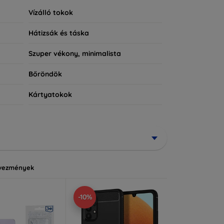
Vízálló tokok
Hátizsák és táska
Szuper vékony, minimalista
Bőröndök
Kártyatokok
vezmények
-10%