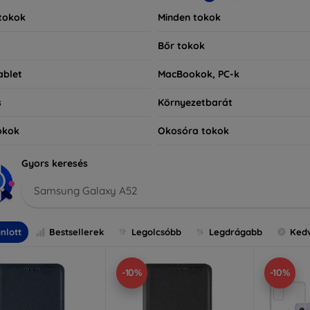
tokok
Minden tokok
Bőr tokok
ablet
MacBookok, PC-k
s
Környezetbarát
okok
Okosóra tokok
Gyors keresés
Samsung Galaxy A52
nlott
Bestsellerek
Legolcsóbb
Legdrágabb
Ked
-10%
-10%