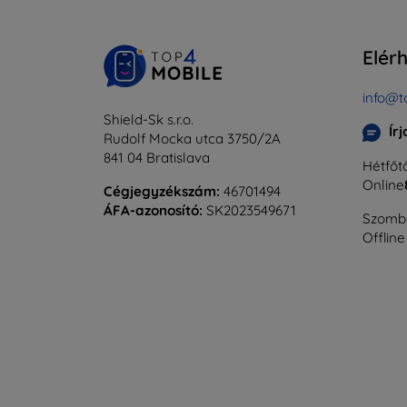
Elér
info@t
Shield-Sk s.r.o.
Ír
Rudolf Mocka utca 3750/2A
841 04 Bratislava
Hétfőtő
Online
Cégjegyzékszám:
46701494
ÁFA-azonosító:
SK2023549671
Szomba
Offline