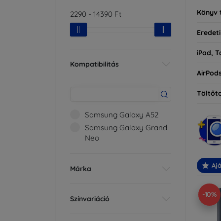
Könyv 
2290
-
14390
Ft
Eredeti
iPad, T
Kompatibilitás
AirPod
Töltőt
Samsung Galaxy A52
Samsung Galaxy Grand
Neo
Ajá
Márka
-10%
Színvariáció