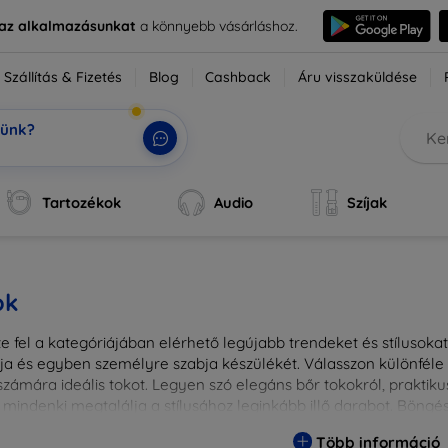
e az alkalmazásunkat
a könnyebb vásárláshoz.
Szállítás & Fizetés
Blog
Cashback
Áru visszaküldése
tünk?
ok,
|
Tartozékok
Audio
Szíjak
ok
 fel a kategóriájában elérhető legújabb trendeket és stílusokat!
a és egyben személyre szabja készülékét. Válasszon különféle a
zámára ideális tokot. Legyen szó elegáns bőr tokokról, praktikus
 mindenki megtalálja a stílusához leginkább illő darabot. Böng
egesebbé eszközeit a tökéletes tokkal!
Több információ