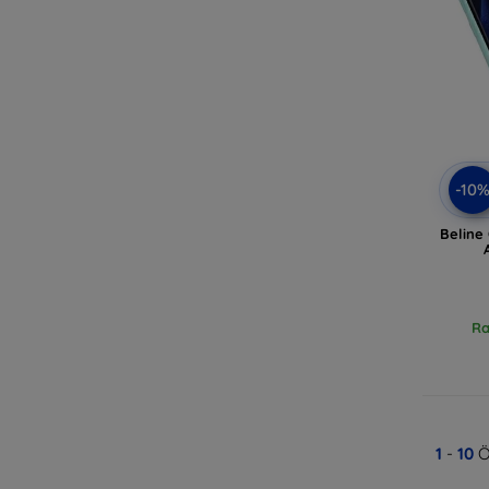
-10
Beline
Ra
1
-
10
Ö