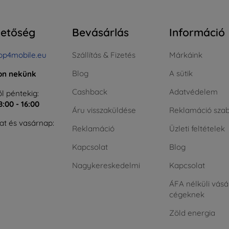
hetőség
Bevásárlás
Információ
op4mobile.eu
Szállítás & Fizetés
Márkáink
Blog
A sütik
jon nekünk
Cashback
Adatvédelem
l péntekig:
8:00 - 16:00
Áru visszaküldése
Reklamáció szab
t és vasárnap:
Reklamáció
Üzleti feltételek
Kapcsolat
Blog
Nagykereskedelmi
Kapcsolat
ÁFA nélküli vásá
cégeknek
Zöld energia