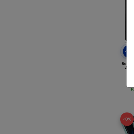
-10
Beline
A52s
R
-10%