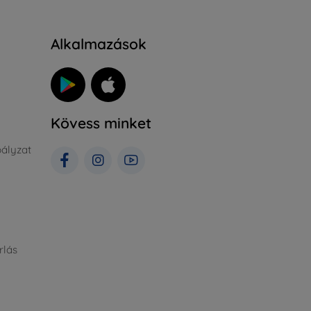
Alkalmazások
Kövess minket
ályzat
rlás