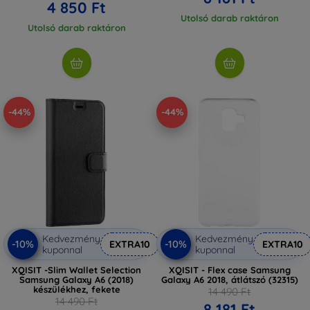
4 850 Ft
Utolsó darab raktáron
Utolsó darab raktáron
-44%
-44%
Kedvezmény
Kedvezmény
-10%
-10%
EXTRA10
EXTRA10
kuponnal
kuponnal
XQISIT -Slim Wallet Selection
XQISIT - Flex case Samsung
Samsung Galaxy A6 (2018)
Galaxy A6 2018, átlátszó (32315)
készülékhez, fekete
14 490 Ft
14 490 Ft
8 181 Ft