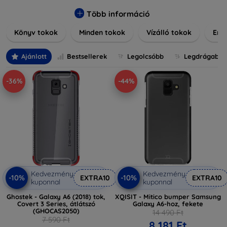
elegáns bőr tokokról, praktikus szilikon védelmekről, vagy
dizájnos mintákról, nálunk mindenki megtalálja a stílusához
Több információ
leginkább illő darabot. Böngésszen kínálatunkban, és tegye
Könyv tokok
Minden tokok
Vízálló tokok
Ered
még különlegesebbé eszközeit a tökéletes tokkal!
Ajánlott
Bestsellerek
Legolcsóbb
Legdrágabb
-36%
-44%
Kedvezmény
Kedvezmény
-10%
-10%
EXTRA10
EXTRA10
kuponnal
kuponnal
Ghostek - Galaxy A6 (2018) tok,
XQISIT - Mitico bumper Samsung
Covert 3 Series, átlátszó
Galaxy A6-hoz, fekete
(GHOCAS2050)
14 490 Ft
7 590 Ft
8 181 Ft