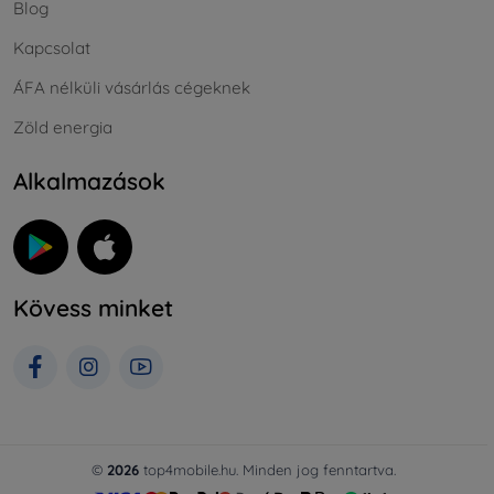
Blog
Kapcsolat
ÁFA nélküli vásárlás cégeknek
Zöld energia
Alkalmazások
Kövess minket
©
2026
top4mobile.hu. Minden jog fenntartva.