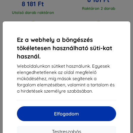
8 181 Ft
Raktáron 2 darab
Utolsó darab raktáron
Ez a webhely a böngészés
tökéletesen használható süti-kat
1
-
4
Összes találat
4
.
használ.
Weboldalunkon sütiket használunk. Egyesek
«
1
»
elengedhetetlenek az oldal megfelelő
működéséhez, míg mások segítenek a
forgalom elemzésében, valamint a tartalom és
a hirdetések személyre szabásában.
Elfogadom
Shield-Sk s.r.o.
Rudolf Mocka utca 3750/2A
841 04 Bratislava
Testreszabás