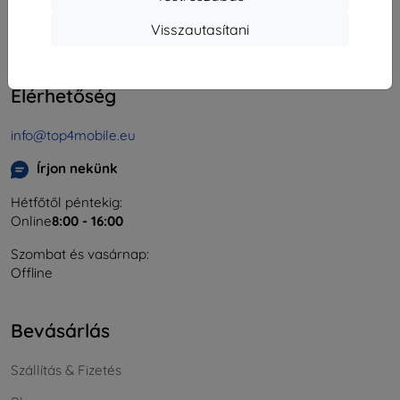
Cégjegyzékszám:
46701494
Visszautasítani
ÁFA-azonosító:
SK2023549671
Elérhetőség
info@top4mobile.eu
Írjon nekünk
Hétfőtől péntekig:
Online
8:00 - 16:00
Szombat és vasárnap:
Offline
Bevásárlás
Szállítás & Fizetés