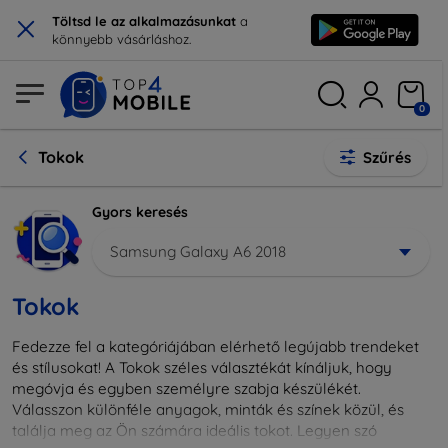
×
Töltsd le az alkalmazásunkat
a
könnyebb vásárláshoz.
0
Tokok
Szűrés
Gyors keresés
Samsung Galaxy A6 2018
Tokok
Fedezze fel a kategóriájában elérhető legújabb trendeket
és stílusokat! A Tokok széles választékát kínáljuk, hogy
megóvja és egyben személyre szabja készülékét.
Válasszon különféle anyagok, minták és színek közül, és
találja meg az Ön számára ideális tokot. Legyen szó