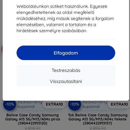
2 601 Ft
2 601 Ft
Weboldalunkon sütiket használunk. Egyesek
Raktáron > 5 darab
elengedhetetlenek az oldal megfelelő
Raktáron > 5 darab
működéséhez, míg mások segítenek a forgalom
elemzésében, valamint a tartalom és a
hirdetések személyre szabásában.
-10%
-10%
Elfogadom
Testreszabás
Visszautasítani
Kedvezmény
Kedvezmény
-10%
-10%
EXTRA10
EXTRA10
kuponnal
kuponnal
Beline Case Candy Samsung
Tok Beline Case Candy Samsung
Galaxy A13 5G/M13/A04s piros
Galaxy A13 5G/M13/A04s fekete
(5904422913120)
(5904422913137)
2 890 Ft
2 890 Ft