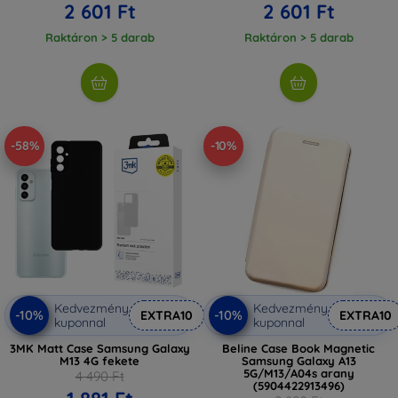
2 601 Ft
2 601 Ft
Raktáron > 5 darab
Raktáron > 5 darab
-58%
-10%
Kedvezmény
Kedvezmény
-10%
-10%
EXTRA10
EXTRA10
kuponnal
kuponnal
3MK Matt Case Samsung Galaxy
Beline Case Book Magnetic
M13 4G fekete
Samsung Galaxy A13
5G/M13/A04s arany
4 490 Ft
(5904422913496)