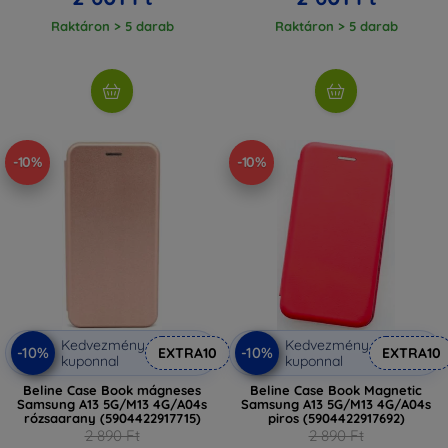
Raktáron > 5 darab
Raktáron > 5 darab
-10%
-10%
Kedvezmény
Kedvezmény
-10%
-10%
EXTRA10
EXTRA10
kuponnal
kuponnal
Beline Case Book mágneses
Beline Case Book Magnetic
Samsung A13 5G/M13 4G/A04s
Samsung A13 5G/M13 4G/A04s
rózsaarany (5904422917715)
piros (5904422917692)
2 890 Ft
2 890 Ft