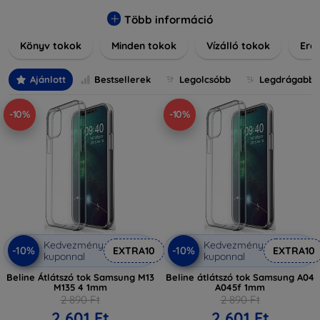
praktikus szilikon védelmekről, vagy dizájnos mintákról,
nálunk mindenki megtalálja a stílusához leginkább illő
Több információ
darabot. Böngésszen kínálatunkban, és tegye még
Könyv tokok
Minden tokok
Vízálló tokok
Ered
különlegesebbé eszközeit a tökéletes tokkal!
Ajánlott
Bestsellerek
Legolcsóbb
Legdrágabb
-10%
-10%
Kedvezmény
Kedvezmény
-10%
-10%
EXTRA10
EXTRA10
kuponnal
kuponnal
Beline Átlátszó tok Samsung M13
Beline átlátszó tok Samsung A04
M135 4 1mm
A045f 1mm
2 890 Ft
2 890 Ft
2 601 Ft
2 601 Ft