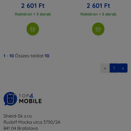
2 601 Ft
2 601 Ft
Raktáron > 5 darab
Raktáron > 5 darab
1
-
10
Összes találat
10
.
«
1
»
Shield-Sk s.r.o.
Rudolf Mocka utca 3750/2A
841 04 Bratislava