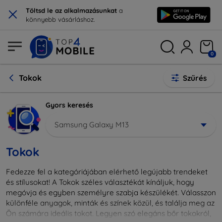
×
Töltsd le az alkalmazásunkat
a
könnyebb vásárláshoz.
0
Tokok
Szűrés
Gyors keresés
Samsung Galaxy M13
Tokok
Fedezze fel a kategóriájában elérhető legújabb trendeket
és stílusokat! A Tokok széles választékát kínáljuk, hogy
megóvja és egyben személyre szabja készülékét. Válasszon
különféle anyagok, minták és színek közül, és találja meg az
Ön számára ideális tokot. Legyen szó elegáns bőr tokokról,