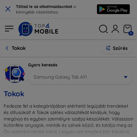
×
Töltsd le az alkalmazásunkat
a
könnyebb vásárláshoz.
0
Tokok
Szűrés
Gyors keresés
Samsung Galaxy Tab A11
Tokok
Fedezze fel a kategóriájában elérhető legújabb trendeket
és stílusokat! A Tokok széles választékát kínáljuk, hogy
megóvja és egyben személyre szabja készülékét. Válasszon
különféle anyagok, minták és színek közül, és találja meg az
Ön számára ideális tokot. Legyen szó elegáns bőr tokokról,