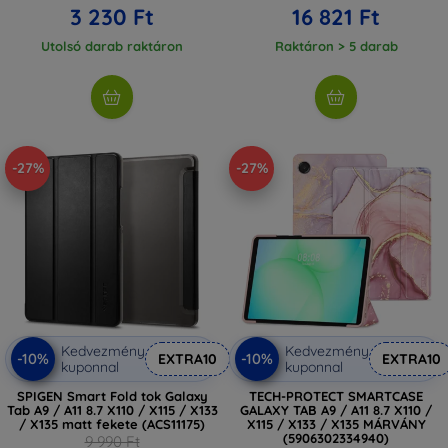
3 230 Ft
16 821 Ft
Utolsó darab raktáron
Raktáron > 5 darab
-27%
-27%
Kedvezmény
Kedvezmény
-10%
-10%
EXTRA10
EXTRA10
kuponnal
kuponnal
SPIGEN Smart Fold tok Galaxy
TECH-PROTECT SMARTCASE
Tab A9 / A11 8.7 X110 / X115 / X133
GALAXY TAB A9 / A11 8.7 X110 /
/ X135 matt fekete (ACS11175)
X115 / X133 / X135 MÁRVÁNY
(5906302334940)
9 990 Ft