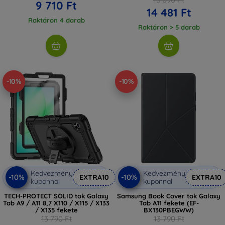
9 710 Ft
14 481 Ft
Raktáron 4 darab
Raktáron > 5 darab
-10%
-10%
Kedvezmény
Kedvezmény
-10%
-10%
EXTRA10
EXTRA10
kuponnal
kuponnal
TECH-PROTECT SOLID tok Galaxy
Samsung Book Cover tok Galaxy
Tab A9 / A11 8,7 X110 / X115 / X133
Tab A11 fekete (EF-
/ X135 fekete
BX130PBEGWW)
13 790 Ft
13 790 Ft