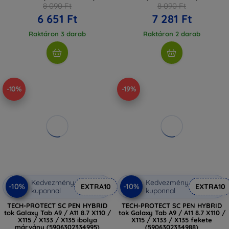
8 090 Ft
8 090 Ft
6 651 Ft
7 281 Ft
Raktáron 3 darab
Raktáron 2 darab
-10%
-19%
Kedvezmény
Kedvezmény
-10%
-10%
EXTRA10
EXTRA10
kuponnal
kuponnal
TECH-PROTECT SC PEN HYBRID
TECH-PROTECT SC PEN HYBRID
tok Galaxy Tab A9 / A11 8.7 X110 /
tok Galaxy Tab A9 / A11 8.7 X110 /
X115 / X133 / X135 ibolya
X115 / X133 / X135 fekete
márvány (5906302334995)
(5906302334988)