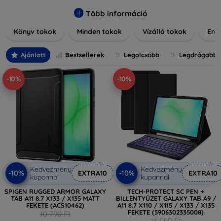
praktikus szilikon védelmekről, vagy dizájnos mintákról,
nálunk mindenki megtalálja a stílusához leginkább illő
Több információ
darabot. Böngésszen kínálatunkban, és tegye még
Könyv tokok
Minden tokok
Vízálló tokok
Ered
különlegesebbé eszközeit a tökéletes tokkal!
Ajánlott
Bestsellerek
Legolcsóbb
Legdrágabb
-10%
-10%
Kedvezmény
Kedvezmény
-10%
-10%
EXTRA10
EXTRA10
kuponnal
kuponnal
SPIGEN RUGGED ARMOR GALAXY
TECH-PROTECT SC PEN +
TAB A11 8.7 X133 / X135 MATT
BILLENTYŰZET GALAXY TAB A9 /
FEKETE (ACS10462)
A11 8.7 X110 / X115 / X133 / X135
FEKETE (5906302335008)
10 790 Ft
16 090 Ft