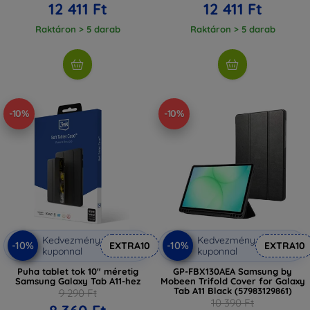
12 411 Ft
12 411 Ft
Raktáron > 5 darab
Raktáron > 5 darab
-10%
-10%
Kedvezmény
Kedvezmény
-10%
-10%
EXTRA10
EXTRA10
kuponnal
kuponnal
Puha tablet tok 10" méretig
GP-FBX130AEA Samsung by
Samsung Galaxy Tab A11-hez
Mobeen Trifold Cover for Galaxy
Tab A11 Black (57983129861)
9 290 Ft
10 390 Ft