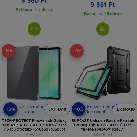
8 360 Ft
9 351 Ft
Raktáron > 5 darab
Raktáron > 5 darab
-19%
-10%
Kedvezmény
Kedvezmény
-10%
-10%
EXTRA10
EXTRA10
kuponnal
kuponnal
TECH-PROTECT FlexAir tok Galaxy
SUPCASE Unicorn Beetle Pro tok
Tab A9 / A11 8.7 X110 / X115 / X133
Galaxy Tab A11 8.7 X133 / X135
/ X135 átlátszó (5906302335053)
fekete (843439160477)
3 990 Ft
18 690 Ft