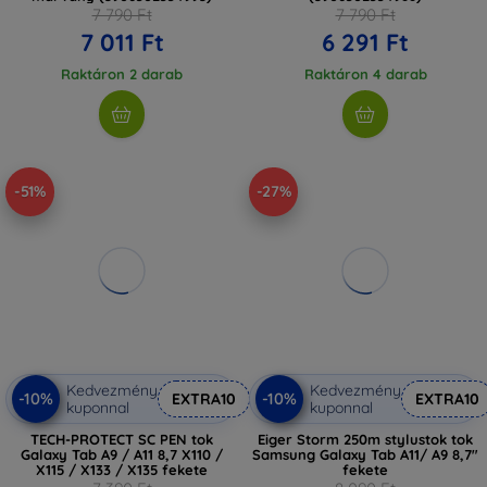
7 790 Ft
7 790 Ft
7 011 Ft
6 291 Ft
Raktáron 2 darab
Raktáron 4 darab
-51%
-27%
Kedvezmény
Kedvezmény
-10%
-10%
EXTRA10
EXTRA10
kuponnal
kuponnal
TECH-PROTECT SC PEN tok
Eiger Storm 250m stylustok tok
Galaxy Tab A9 / A11 8,7 X110 /
Samsung Galaxy Tab A11/ A9 8,7"
X115 / X133 / X135 fekete
fekete