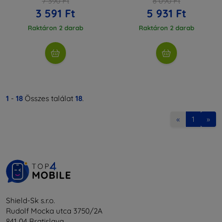
7 390 Ft
8 090 Ft
3 591 Ft
5 931 Ft
Raktáron 2 darab
Raktáron 2 darab
1
-
18
Összes találat
18
.
«
1
»
Shield-Sk s.r.o.
Rudolf Mocka utca 3750/2A
841 04 Bratislava