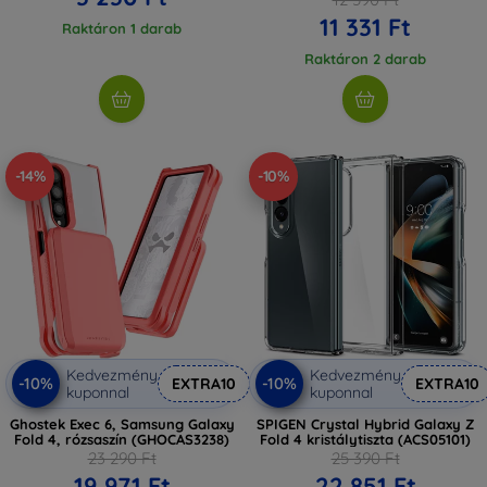
11 331 Ft
Raktáron 1 darab
Raktáron 2 darab
-14%
-10%
Kedvezmény
Kedvezmény
-10%
-10%
EXTRA10
EXTRA10
kuponnal
kuponnal
Ghostek Exec 6, Samsung Galaxy
SPIGEN Crystal Hybrid Galaxy Z
Fold 4, rózsaszín (GHOCAS3238)
Fold 4 kristálytiszta (ACS05101)
23 290 Ft
25 390 Ft
19 971 Ft
22 851 Ft