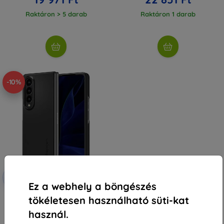
Raktáron > 5 darab
Raktáron 1 darab
-10%
Kedvezmény
-10%
EXTRA10
kuponnal
Ez a webhely a böngészés
SPIGEN AIRSKIN Galaxy Z Fold 4
tökéletesen használható süti-kat
fekete tok (ACS05103)
17 090 Ft
használ.