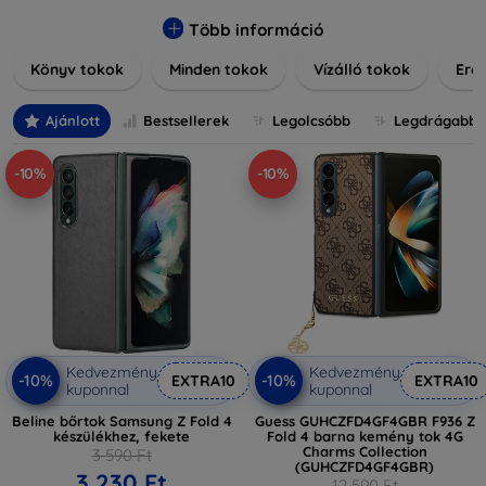
praktikus szilikon védelmekről, vagy dizájnos mintákról,
nálunk mindenki megtalálja a stílusához leginkább illő
Több információ
darabot. Böngésszen kínálatunkban, és tegye még
Könyv tokok
Minden tokok
Vízálló tokok
Ered
különlegesebbé eszközeit a tökéletes tokkal!
Ajánlott
Bestsellerek
Legolcsóbb
Legdrágabb
-10%
-10%
Kedvezmény
Kedvezmény
-10%
-10%
EXTRA10
EXTRA10
kuponnal
kuponnal
Beline bőrtok Samsung Z Fold 4
Guess GUHCZFD4GF4GBR F936 Z
készülékhez, fekete
Fold 4 barna kemény tok 4G
Charms Collection
3 590 Ft
(GUHCZFD4GF4GBR)
3 230 Ft
12 590 Ft