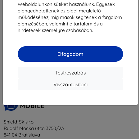
15 381 Ft
Weboldalunkon sütiket használunk. Egyesek
Raktáron 2 darab
elengedhetetlenek az oldal megfelelő
működéséhez, míg mások segítenek a forgalom
elemzésében, valamint a tartalom és a
hirdetések személyre szabásában.
Elfogadom
1
-
5
Összes találat
5
.
«
1
»
Testreszabás
Visszautasítani
Shield-Sk s.r.o.
Rudolf Mocka utca 3750/2A
841 04 Bratislava