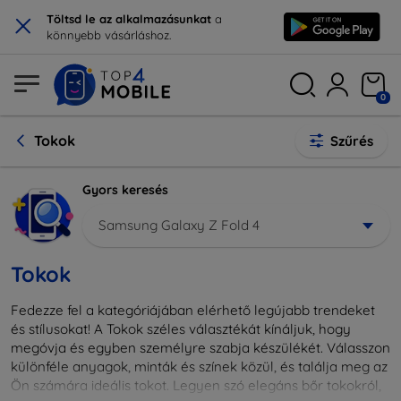
×
Töltsd le az alkalmazásunkat
a
könnyebb vásárláshoz.
0
Tokok
Szűrés
Gyors keresés
Samsung Galaxy Z Fold 4
Tokok
Fedezze fel a kategóriájában elérhető legújabb trendeket
és stílusokat! A Tokok széles választékát kínáljuk, hogy
megóvja és egyben személyre szabja készülékét. Válasszon
különféle anyagok, minták és színek közül, és találja meg az
Ön számára ideális tokot. Legyen szó elegáns bőr tokokról,