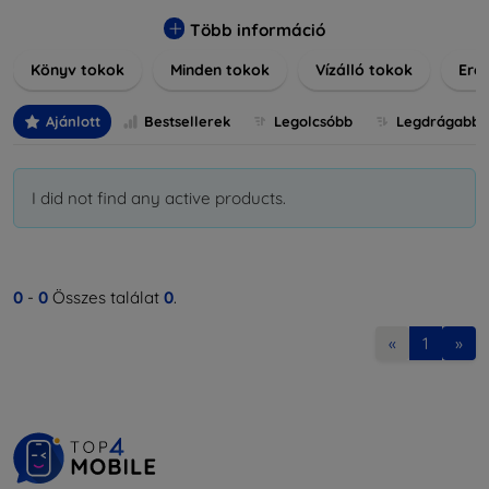
praktikus szilikon védelmekről, vagy dizájnos mintákról,
nálunk mindenki megtalálja a stílusához leginkább illő
Több információ
darabot. Böngésszen kínálatunkban, és tegye még
Könyv tokok
Minden tokok
Vízálló tokok
Ered
különlegesebbé eszközeit a tökéletes tokkal!
Ajánlott
Bestsellerek
Legolcsóbb
Legdrágabb
I did not find any active products.
0
-
0
Összes találat
0
.
«
1
»