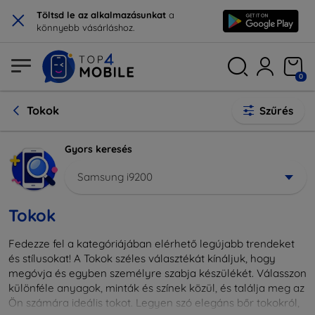
×
Töltsd le az alkalmazásunkat
a
könnyebb vásárláshoz.
0
Tokok
Szűrés
Gyors keresés
Samsung i9200
Tokok
Fedezze fel a kategóriájában elérhető legújabb trendeket
és stílusokat! A Tokok széles választékát kínáljuk, hogy
megóvja és egyben személyre szabja készülékét. Válasszon
különféle anyagok, minták és színek közül, és találja meg az
Ön számára ideális tokot. Legyen szó elegáns bőr tokokról,