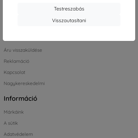
Bevásárlás
Testreszabás
Szállítás & Fizetés
Visszautasítani
Blog
Cashback
Áru visszaküldése
Reklamáció
Kapcsolat
Nagykereskedelmi
Információ
Márkáink
A sütik
Adatvédelem