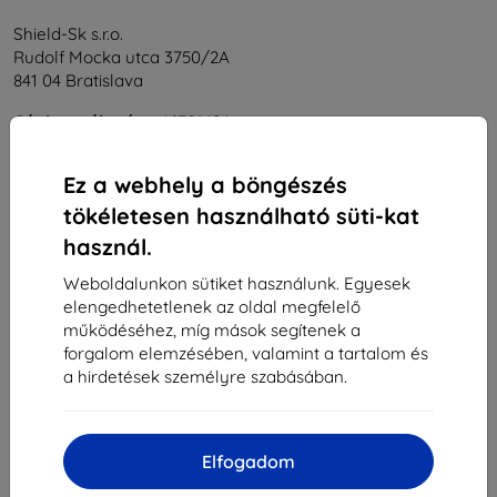
Shield-Sk s.r.o.
Rudolf Mocka utca 3750/2A
841 04 Bratislava
Cégjegyzékszám:
46701494
ÁFA-azonosító:
SK2023549671
Ez a webhely a böngészés
tökéletesen használható süti-kat
Elérhetőség
használ.
info@top4mobile.eu
Weboldalunkon sütiket használunk. Egyesek
elengedhetetlenek az oldal megfelelő
Írjon nekünk
működéséhez, míg mások segítenek a
Hétfőtől péntekig:
forgalom elemzésében, valamint a tartalom és
Online
8:00 - 16:00
a hirdetések személyre szabásában.
Szombat és vasárnap:
Offline
Elfogadom