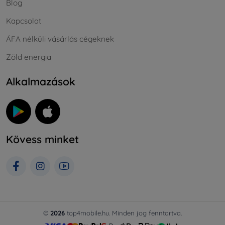
Blog
Kapcsolat
ÁFA nélküli vásárlás cégeknek
Zöld energia
Alkalmazások
Kövess minket
©
2026
top4mobile.hu. Minden jog fenntartva.