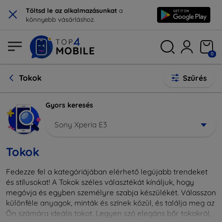
×
Töltsd le az alkalmazásunkat
a
könnyebb vásárláshoz.
0
Tokok
Szűrés
Gyors keresés
Sony Xperia E3
Tokok
Fedezze fel a kategóriájában elérhető legújabb trendeket
és stílusokat! A Tokok széles választékát kínáljuk, hogy
megóvja és egyben személyre szabja készülékét. Válasszon
különféle anyagok, minták és színek közül, és találja meg az
Ön számára ideális tokot. Legyen szó elegáns bőr tokokról,