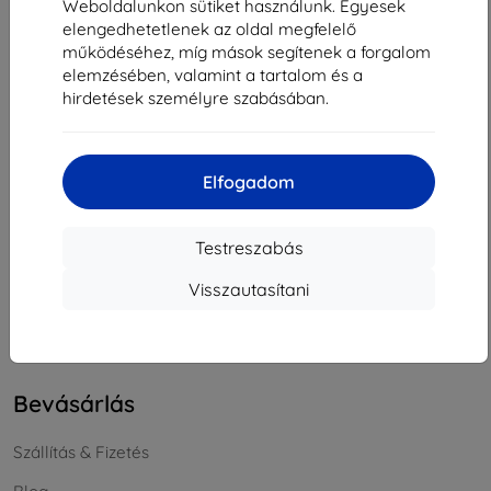
Weboldalunkon sütiket használunk. Egyesek
Cégjegyzékszám:
46701494
elengedhetetlenek az oldal megfelelő
ÁFA-azonosító:
SK2023549671
működéséhez, míg mások segítenek a forgalom
elemzésében, valamint a tartalom és a
hirdetések személyre szabásában.
Elérhetőség
info@top4mobile.eu
Elfogadom
Írjon nekünk
Hétfőtől péntekig:
Testreszabás
Online
8:00 - 16:00
Visszautasítani
Szombat és vasárnap:
Offline
Bevásárlás
Szállítás & Fizetés