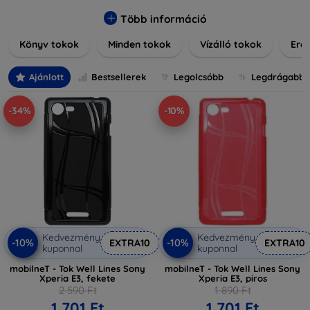
praktikus szilikon védelmekről, vagy dizájnos mintákról,
nálunk mindenki megtalálja a stílusához leginkább illő
Több információ
darabot. Böngésszen kínálatunkban, és tegye még
Könyv tokok
Minden tokok
Vízálló tokok
Ered
különlegesebbé eszközeit a tökéletes tokkal!
Ajánlott
Bestsellerek
Legolcsóbb
Legdrágabb
-34%
-10%
Kedvezmény
Kedvezmény
-10%
-10%
EXTRA10
EXTRA10
kuponnal
kuponnal
mobilneT - Tok Well Lines Sony
mobilneT - Tok Well Lines Sony
Xperia E3, fekete
Xperia E3, piros
2 590 Ft
1 890 Ft
1 701 Ft
1 701 Ft