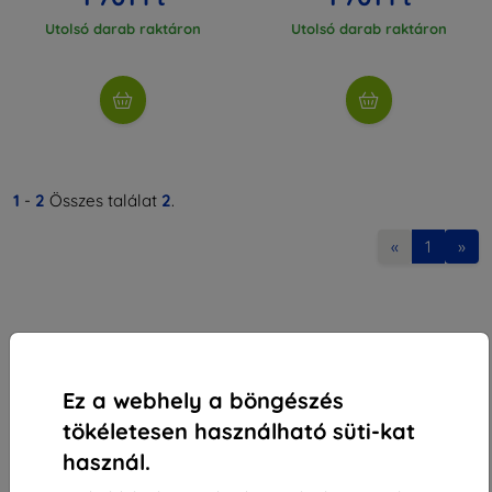
Utolsó darab raktáron
Utolsó darab raktáron
1
-
2
Összes találat
2
.
«
1
»
Ez a webhely a böngészés
Shield-Sk s.r.o.
tökéletesen használható süti-kat
Rudolf Mocka utca 3750/2A
használ.
841 04 Bratislava