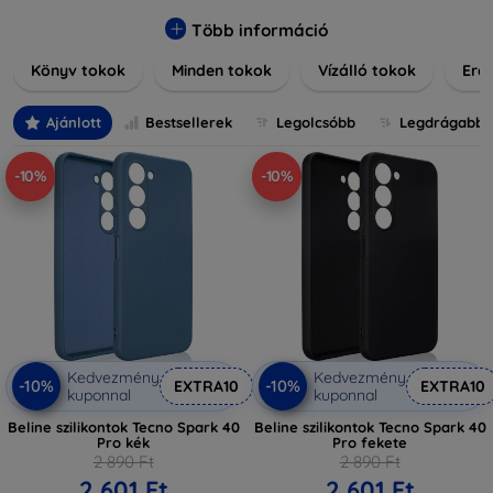
praktikus szilikon védelmekről, vagy dizájnos mintákról,
nálunk mindenki megtalálja a stílusához leginkább illő
Több információ
darabot. Böngésszen kínálatunkban, és tegye még
Könyv tokok
Minden tokok
Vízálló tokok
Ered
különlegesebbé eszközeit a tökéletes tokkal!
Ajánlott
Bestsellerek
Legolcsóbb
Legdrágabb
-10%
-10%
Kedvezmény
Kedvezmény
-10%
-10%
EXTRA10
EXTRA10
kuponnal
kuponnal
Beline szilikontok Tecno Spark 40
Beline szilikontok Tecno Spark 40
Pro kék
Pro fekete
2 890 Ft
2 890 Ft
2 601 Ft
2 601 Ft