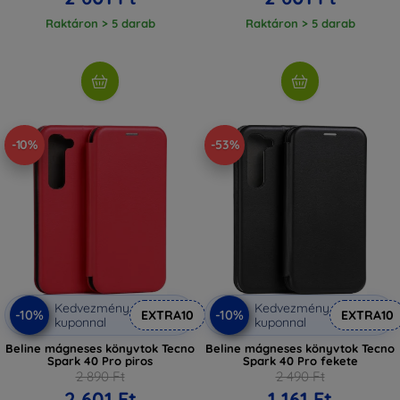
Raktáron > 5 darab
Raktáron > 5 darab
-10%
-53%
Kedvezmény
Kedvezmény
-10%
-10%
EXTRA10
EXTRA10
kuponnal
kuponnal
Beline mágneses könyvtok Tecno
Beline mágneses könyvtok Tecno
Spark 40 Pro piros
Spark 40 Pro fekete
2 890 Ft
2 490 Ft
2 601 Ft
1 161 Ft