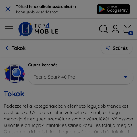
×
Töltsd le az alkalmazásunkat
a
könnyebb vásárláshoz.
0
Tokok
Szűrés
Gyors keresés
Tecno Spark 40 Pro
Tokok
Fedezze fel a kategóriájában elérhető legújabb trendeket
és stílusokat! A Tokok széles választékát kínáljuk, hogy
megóvja és egyben személyre szabja készülékét. Válasszon
különféle anyagok, minták és színek közül, és találja meg az
Ön számára ideális tokot. Legyen szó elegáns bőr tokokról,