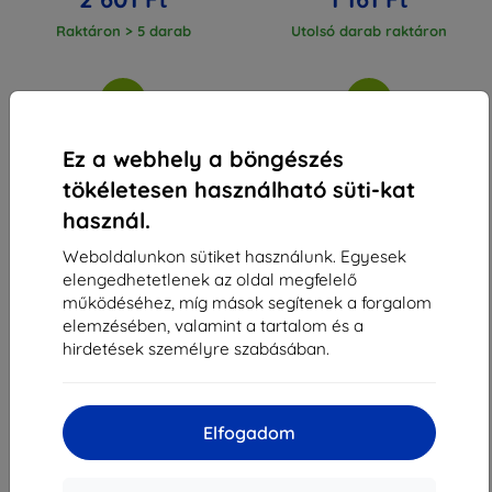
Raktáron > 5 darab
Utolsó darab raktáron
Ez a webhely a böngészés
tökéletesen használható süti-kat
1
-
4
Összes találat
4
.
használ.
«
1
»
Weboldalunkon sütiket használunk. Egyesek
elengedhetetlenek az oldal megfelelő
működéséhez, míg mások segítenek a forgalom
elemzésében, valamint a tartalom és a
hirdetések személyre szabásában.
Shield-Sk s.r.o.
Elfogadom
Rudolf Mocka utca 3750/2A
841 04 Bratislava