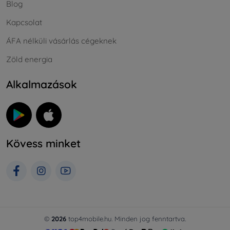
Blog
Kapcsolat
ÁFA nélküli vásárlás cégeknek
Zöld energia
Alkalmazások
Kövess minket
©
2026
top4mobile.hu. Minden jog fenntartva.