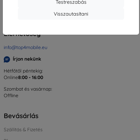
Testreszabás
Cégjegyzékszám:
46701494
ÁFA-azonosító:
SK2023549671
Visszautasítani
Elérhetőség
info@top4mobile.eu
Írjon nekünk
Hétfőtől péntekig:
Online
8:00 - 16:00
Szombat és vasárnap:
Offline
Bevásárlás
Szállítás & Fizetés