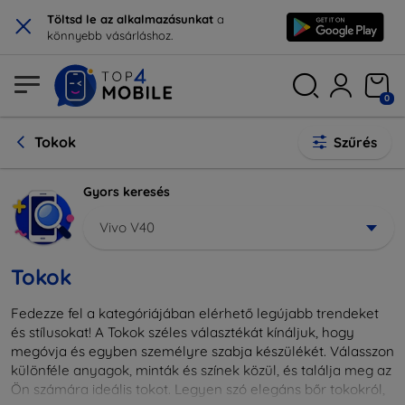
×
Töltsd le az alkalmazásunkat
a
könnyebb vásárláshoz.
0
Tokok
Szűrés
Gyors keresés
Vivo V40
Tokok
Fedezze fel a kategóriájában elérhető legújabb trendeket
és stílusokat! A Tokok széles választékát kínáljuk, hogy
megóvja és egyben személyre szabja készülékét. Válasszon
különféle anyagok, minták és színek közül, és találja meg az
Ön számára ideális tokot. Legyen szó elegáns bőr tokokról,