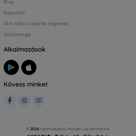
Blog
Kapcsolat
ÁFA nélküli vásárlás cégeknek
Zöld energia
Alkalmazások
Kövess minket
©
2026
top4mobile.hu. Minden jog fenntartva.