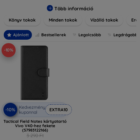
praktikus szilikon védelmekről, vagy dizájnos mintákról,
nálunk mindenki megtalálja a stílusához leginkább illő
Több információ
darabot. Böngésszen kínálatunkban, és tegye még
Könyv tokok
Minden tokok
Vízálló tokok
Ered
különlegesebbé eszközeit a tökéletes tokkal!
Ajánlott
Bestsellerek
Legolcsóbb
Legdrágabb
-10%
Kedvezmény
-10%
EXTRA10
kuponnal
Tactical Field Notes kártyatartó
Vivo V40-hez fekete
(57983122166)
3 290 Ft