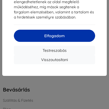
elengedhetetlenek az oldal megfelelő
Cégjegyzékszám:
46701494
működéséhez, míg mások segítenek a
ÁFA-azonosító:
SK2023549671
forgalom elemzésében, valamint a tartalom és
a hirdetések személyre szabásában.
Elérhetőség
Elfogadom
info@top4mobile.eu
Írjon nekünk
Testreszabás
Hétfőtől péntekig:
Visszautasítani
Online
8:00 - 16:00
Szombat és vasárnap:
Offline
Bevásárlás
Szállítás & Fizetés