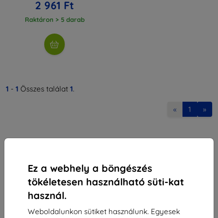
2 961 Ft
Raktáron > 5 darab
1
-
1
Összes találat
1
.
«
1
»
Ez a webhely a böngészés
tökéletesen használható süti-kat
Shield-Sk s.r.o.
használ.
Rudolf Mocka utca 3750/2A
841 04 Bratislava
Weboldalunkon sütiket használunk. Egyesek