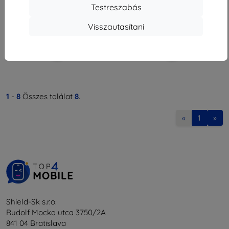
3 230 Ft
3 230 Ft
Testreszabás
Raktáron > 5 darab
Raktáron > 5 darab
Visszautasítani
1
-
8
Összes találat
8
.
«
1
»
Shield-Sk s.r.o.
Rudolf Mocka utca 3750/2A
841 04 Bratislava