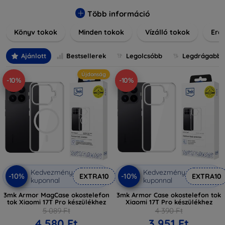
praktikus szilikon védelmekről, vagy dizájnos mintákról,
nálunk mindenki megtalálja a stílusához leginkább illő
Több információ
darabot. Böngésszen kínálatunkban, és tegye még
Könyv tokok
Minden tokok
Vízálló tokok
Ered
különlegesebbé eszközeit a tökéletes tokkal!
Ajánlott
Bestsellerek
Legolcsóbb
Legdrágabb
Újdonság
-10%
-10%
Kedvezmény
Kedvezmény
-10%
-10%
EXTRA10
EXTRA10
kuponnal
kuponnal
3mk Armor MagCase okostelefon
3mk Armor Case okostelefon tok
tok Xiaomi 17T Pro készülékhez
Xiaomi 17T Pro készülékhez
5 089 Ft
4 390 Ft
4 580 Ft
3 951 Ft