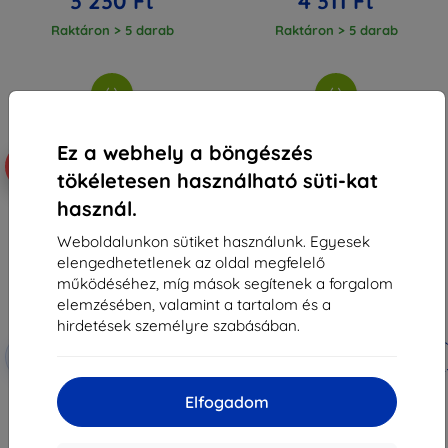
3 230 Ft
4 311 Ft
Raktáron > 5 darab
Raktáron > 5 darab
Ez a webhely a böngészés
Újdonság
-10%
-10%
tökéletesen használható süti-kat
használ.
Weboldalunkon sütiket használunk. Egyesek
elengedhetetlenek az oldal megfelelő
működéséhez, míg mások segítenek a forgalom
elemzésében, valamint a tartalom és a
hirdetések személyre szabásában.
Kedvezmény
Kedvezmény
-10%
-10%
EXTRA10
EXTRA10
kuponnal
kuponnal
Taktikai TPU tok Xiaomi 17T Pro
3mk Clear Case tok
Elfogadom
készülékhez, átlátszó
okostelefonhoz Xiaomi 17T Pro
(57983131017)
3 590 Ft
3 590 Ft