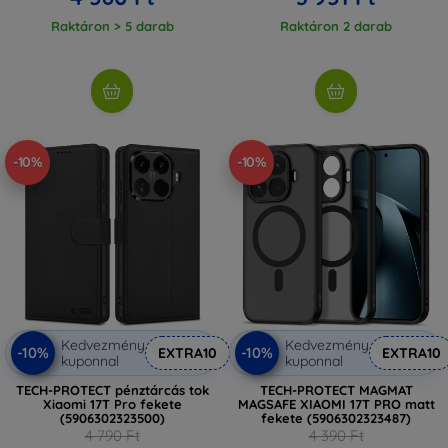
Raktáron > 5 darab
Raktáron 2 darab
-10%
-10%
Kedvezmény
Kedvezmény
-10%
-10%
EXTRA10
EXTRA10
kuponnal
kuponnal
TECH-PROTECT pénztárcás tok
TECH-PROTECT MAGMAT
Xiaomi 17T Pro fekete
MAGSAFE XIAOMI 17T PRO matt
(5906302323500)
fekete (5906302323487)
4 790 Ft
4 390 Ft