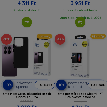
4 311 Ft
3 951 Ft
Raktáron 4 darab
Utolsó darab raktáron
Úton 3 db, várjuk 11. 8. 2026
Újdonság
Újdonság
-10%
-10%
Kedvezmény
Kedvezmény
-10%
-10%
EXTRA10
EXTRA10
kuponnal
kuponnal
3mk Matt Case, okostelefon tok
3mk pénztárca tok Xiaomi 17T
Xiaomi 17T Pro
Pro okostelefonhoz
3 590 Ft
4 790 Ft