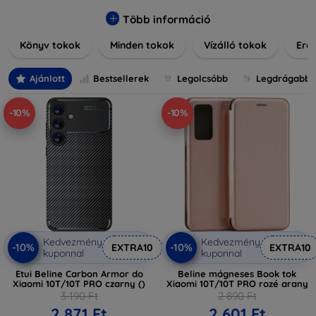
praktikus szilikon védelmekről, vagy dizájnos mintákról,
nálunk mindenki megtalálja a stílusához leginkább illő
Több információ
darabot. Böngésszen kínálatunkban, és tegye még
Könyv tokok
Minden tokok
Vízálló tokok
Ered
különlegesebbé eszközeit a tökéletes tokkal!
Ajánlott
Bestsellerek
Legolcsóbb
Legdrágabb
-10%
-10%
Kedvezmény
Kedvezmény
-10%
-10%
EXTRA10
EXTRA10
kuponnal
kuponnal
Etui Beline Carbon Armor do
Beline mágneses Book tok
Xiaomi 10T/10T PRO czarny ()
Xiaomi 10T/10T PRO rozé arany
3 190 Ft
2 890 Ft
2 871 Ft
2 601 Ft