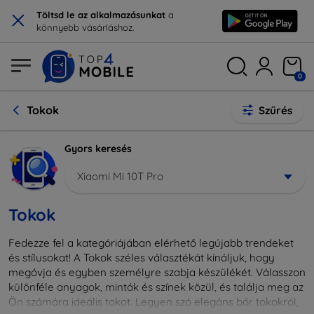
×
Töltsd le az alkalmazásunkat
a
könnyebb vásárláshoz.
0
Tokok
Szűrés
Gyors keresés
Xiaomi Mi 10T Pro
Tokok
Fedezze fel a kategóriájában elérhető legújabb trendeket
és stílusokat! A Tokok széles választékát kínáljuk, hogy
megóvja és egyben személyre szabja készülékét. Válasszon
különféle anyagok, minták és színek közül, és találja meg az
Ön számára ideális tokot. Legyen szó elegáns bőr tokokról,