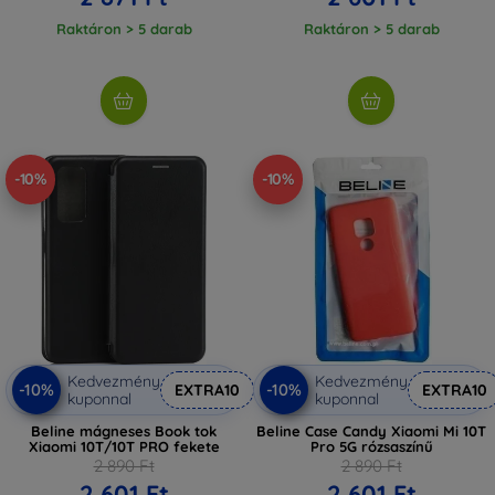
Raktáron > 5 darab
Raktáron > 5 darab
-10%
-10%
Kedvezmény
Kedvezmény
-10%
-10%
EXTRA10
EXTRA10
kuponnal
kuponnal
Beline mágneses Book tok
Beline Case Candy Xiaomi Mi 10T
Xiaomi 10T/10T PRO fekete
Pro 5G rózsaszínű
2 890 Ft
2 890 Ft
2 601 Ft
2 601 Ft