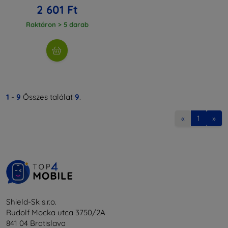
2 601 Ft
Raktáron > 5 darab
1
-
9
Összes találat
9
.
«
1
»
Shield-Sk s.r.o.
Rudolf Mocka utca 3750/2A
841 04 Bratislava