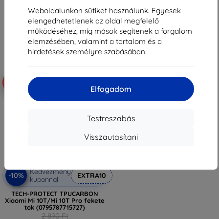
2 601 Ft
2 601 Ft
Weboldalunkon sütiket használunk. Egyesek
Raktáron 3 darab
Raktáron 1 darab
elengedhetetlenek az oldal megfelelő
működéséhez, míg mások segítenek a forgalom
elemzésében, valamint a tartalom és a
hirdetések személyre szabásában.
-10%
Elfogadom
Testreszabás
Visszautasítani
Kedvezmény
-10%
EXTRA10
kuponnal
TECH-PROTECT TPUCARBON
Xiaomi Mi 10T/Mi 10T Pro fekete
tok (0795787715727)
2 890 Ft