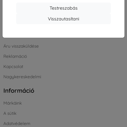
Bevásárlás
Testreszabás
Szállítás & Fizetés
Visszautasítani
Blog
Cashback
Áru visszaküldése
Reklamáció
Kapcsolat
Nagykereskedelmi
Információ
Márkáink
A sütik
Adatvédelem