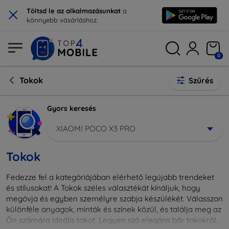
×
Töltsd le az alkalmazásunkat
a
könnyebb vásárláshoz.
0
Tokok
Szűrés
Gyors keresés
XIAOMI POCO X3 PRO
Tokok
Fedezze fel a kategóriájában elérhető legújabb trendeket
és stílusokat! A Tokok széles választékát kínáljuk, hogy
megóvja és egyben személyre szabja készülékét. Válasszon
különféle anyagok, minták és színek közül, és találja meg az
Ön számára ideális tokot. Legyen szó elegáns bőr tokokról,