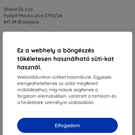
Shield-Sk s.r.o.
Rudolf Mocka utca 3750/2A
841 04 Bratislava
Cégjegyzékszám:
46701494
ÁFA-azonosító:
SK2023549671
Ez a webhely a böngészés
tökéletesen használható süti-kat
Elérhetőség
használ.
info@top4mobile.eu
Weboldalunkon sütiket használunk. Egyesek
elengedhetetlenek az oldal megfelelő
Írjon nekünk
működéséhez, míg mások segítenek a
Hétfőtől péntekig:
forgalom elemzésében, valamint a tartalom és
Online
8:00 - 16:00
a hirdetések személyre szabásában.
Szombat és vasárnap:
Offline
Elfogadom