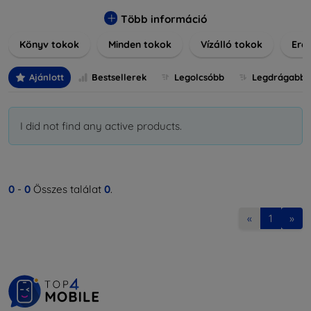
praktikus szilikon védelmekről, vagy dizájnos mintákról,
nálunk mindenki megtalálja a stílusához leginkább illő
Több információ
darabot. Böngésszen kínálatunkban, és tegye még
Könyv tokok
Minden tokok
Vízálló tokok
Ered
különlegesebbé eszközeit a tökéletes tokkal!
Ajánlott
Bestsellerek
Legolcsóbb
Legdrágabb
I did not find any active products.
0
-
0
Összes találat
0
.
«
1
»