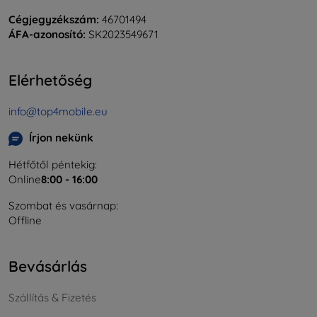
Cégjegyzékszám:
46701494
ÁFA-azonosító:
SK2023549671
Elérhetőség
info@top4mobile.eu
Írjon nekünk
Hétfőtől péntekig:
Online
8:00 - 16:00
Szombat és vasárnap:
Offline
Bevásárlás
Szállítás & Fizetés