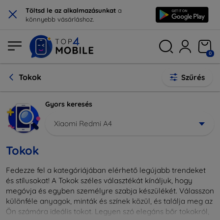
×
Töltsd le az alkalmazásunkat
a
könnyebb vásárláshoz.
0
Tokok
Szűrés
Gyors keresés
Xiaomi Redmi A4
Tokok
Fedezze fel a kategóriájában elérhető legújabb trendeket
és stílusokat! A Tokok széles választékát kínáljuk, hogy
megóvja és egyben személyre szabja készülékét. Válasszon
különféle anyagok, minták és színek közül, és találja meg az
Ön számára ideális tokot. Legyen szó elegáns bőr tokokról,