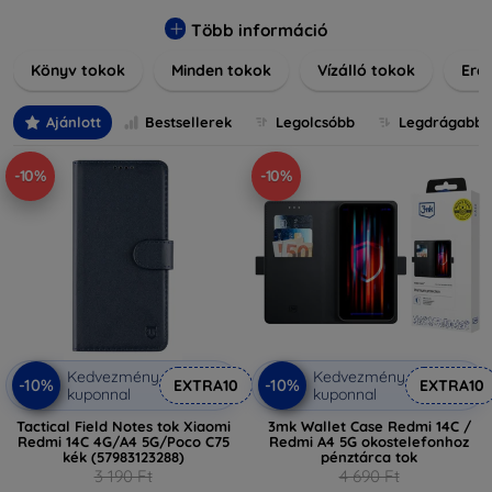
praktikus szilikon védelmekről, vagy dizájnos mintákról,
nálunk mindenki megtalálja a stílusához leginkább illő
Több információ
darabot. Böngésszen kínálatunkban, és tegye még
Könyv tokok
Minden tokok
Vízálló tokok
Ered
különlegesebbé eszközeit a tökéletes tokkal!
Ajánlott
Bestsellerek
Legolcsóbb
Legdrágabb
-10%
-10%
Kedvezmény
Kedvezmény
-10%
-10%
EXTRA10
EXTRA10
kuponnal
kuponnal
Tactical Field Notes tok Xiaomi
3mk Wallet Case Redmi 14C /
Redmi 14C 4G/A4 5G/Poco C75
Redmi A4 5G okostelefonhoz
kék (57983123288)
pénztárca tok
3 190 Ft
4 690 Ft