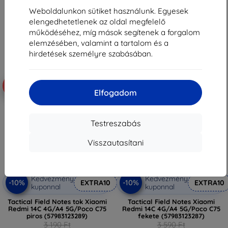
3 230 Ft
2 871 Ft
Weboldalunkon sütiket használunk. Egyesek
elengedhetetlenek az oldal megfelelő
Raktáron > 5 darab
Raktáron > 5 darab
működéséhez, míg mások segítenek a forgalom
elemzésében, valamint a tartalom és a
hirdetések személyre szabásában.
-10%
-18%
Elfogadom
Testreszabás
Visszautasítani
Kedvezmény
Kedvezmény
-10%
-10%
EXTRA10
EXTRA10
kuponnal
kuponnal
Tactical Field Notes tok Xiaomi
Tactical Field Notes Xiaomi
Redmi 14C 4G/A4 5G/Poco C75
Redmi 14C 4G/A4 5G/Poco C75
piros (57983123289)
fekete (57983123287)
3 190 Ft
3 590 Ft