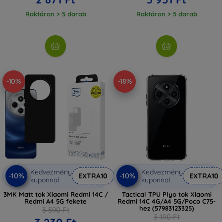
Raktáron > 5 darab
Raktáron > 5 darab
-10%
-18%
Kedvezmény
Kedvezmény
-10%
-10%
EXTRA10
EXTRA10
kuponnal
kuponnal
3MK Matt tok Xiaomi Redmi 14C /
Tactical TPU Plyo tok Xiaomi
Redmi A4 5G fekete
Redmi 14C 4G/A4 5G/Poco C75-
hez (57983123325)
3 590 Ft
3 190 Ft