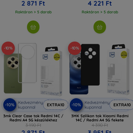
2 871 Ft
4 221 Ft
Raktáron > 5 darab
Raktáron > 5 darab
-10%
-10%
Kedvezmény
Kedvezmény
-10%
-10%
EXTRA10
EXTRA10
kuponnal
kuponnal
3mk Clear Case tok Redmi 14C /
3MK Szilikon tok Xiaomi Redmi
Redmi A4 5G készülékhez
14C / Redmi A4 5G fekete
3 190 Ft
4 390 Ft
2 871 Ft
3 951 Ft