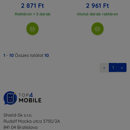
2 871 Ft
2 961 Ft
Raktáron > 5 darab
Utolsó darab raktáron
1
-
10
Összes találat
10
.
«
1
»
Shield-Sk s.r.o.
Rudolf Mocka utca 3750/2A
841 04 Bratislava