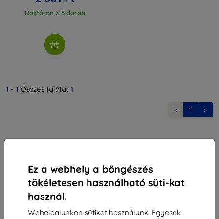
Raktáron > 5 darab
1
-
1
Összes találat
1
.
«
1
»
Ez a webhely a böngészés
tökéletesen használható süti-kat
Shield-Sk s.r.o.
használ.
Rudolf Mocka utca 3750/2A
841 04 Bratislava
Weboldalunkon sütiket használunk. Egyesek