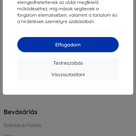
elengedhetetlenek az oldal megfelelő
Cégjegyzékszám:
46701494
működéséhez, míg mások segítenek a
ÁFA-azonosító:
SK2023549671
forgalom elemzésében, valamint a tartalom és
a hirdetések személyre szabásában.
Elérhetőség
Elfogadom
info@top4mobile.eu
Írjon nekünk
Testreszabás
Hétfőtől péntekig:
Visszautasítani
Online
8:00 - 16:00
Szombat és vasárnap:
Offline
Bevásárlás
Szállítás & Fizetés