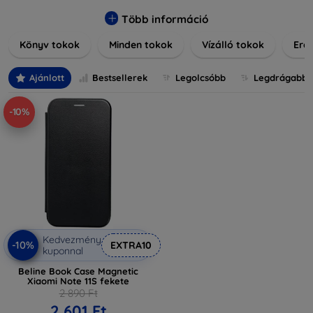
praktikus szilikon védelmekről, vagy dizájnos mintákról,
nálunk mindenki megtalálja a stílusához leginkább illő
Több információ
darabot. Böngésszen kínálatunkban, és tegye még
Könyv tokok
Minden tokok
Vízálló tokok
Ered
különlegesebbé eszközeit a tökéletes tokkal!
Ajánlott
Bestsellerek
Legolcsóbb
Legdrágabb
-10%
Kedvezmény
-10%
EXTRA10
kuponnal
Beline Book Case Magnetic
Xiaomi Note 11S fekete
2 890 Ft
2 601 Ft