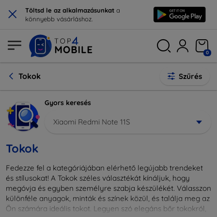
×
Töltsd le az alkalmazásunkat
a
könnyebb vásárláshoz.
0
Tokok
Szűrés
Gyors keresés
Xiaomi Redmi Note 11S
Tokok
Fedezze fel a kategóriájában elérhető legújabb trendeket
és stílusokat! A Tokok széles választékát kínáljuk, hogy
megóvja és egyben személyre szabja készülékét. Válasszon
különféle anyagok, minták és színek közül, és találja meg az
Ön számára ideális tokot. Legyen szó elegáns bőr tokokról,