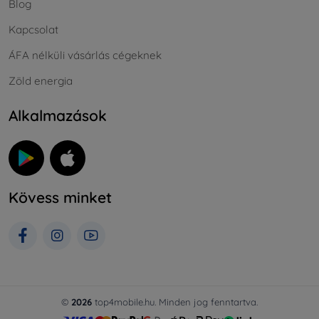
Blog
Kapcsolat
ÁFA nélküli vásárlás cégeknek
Zöld energia
Alkalmazások
Kövess minket
©
2026
top4mobile.hu. Minden jog fenntartva.