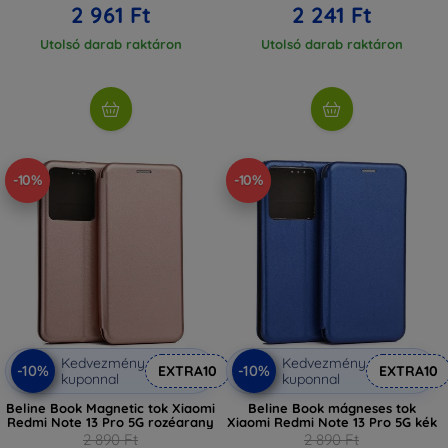
2 961 Ft
2 241 Ft
Utolsó darab raktáron
Utolsó darab raktáron
-10%
-10%
Kedvezmény
Kedvezmény
-10%
-10%
EXTRA10
EXTRA10
kuponnal
kuponnal
Beline Book Magnetic tok Xiaomi
Beline Book mágneses tok
Redmi Note 13 Pro 5G rozéarany
Xiaomi Redmi Note 13 Pro 5G kék
2 890 Ft
2 890 Ft