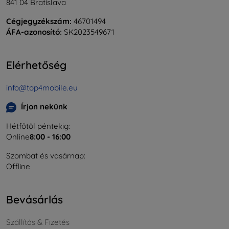
841 04 Bratislava
Cégjegyzékszám:
46701494
ÁFA-azonosító:
SK2023549671
Elérhetőség
info@top4mobile.eu
Írjon nekünk
Hétfőtől péntekig:
Online
8:00 - 16:00
Szombat és vasárnap:
Offline
Bevásárlás
Szállítás & Fizetés