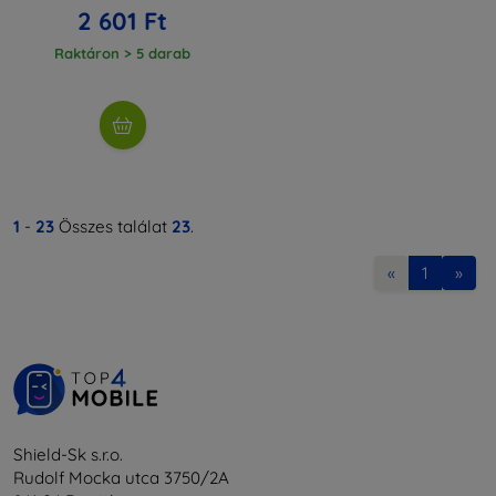
2 601 Ft
Raktáron > 5 darab
1
-
23
Összes találat
23
.
«
1
»
Shield-Sk s.r.o.
Rudolf Mocka utca 3750/2A