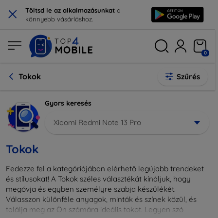
×
Töltsd le az alkalmazásunkat
a
könnyebb vásárláshoz.
0
Tokok
Szűrés
Gyors keresés
Xiaomi Redmi Note 13 Pro
Tokok
Fedezze fel a kategóriájában elérhető legújabb trendeket
és stílusokat! A Tokok széles választékát kínáljuk, hogy
megóvja és egyben személyre szabja készülékét.
Válasszon különféle anyagok, minták és színek közül, és
találja meg az Ön számára ideális tokot. Legyen szó