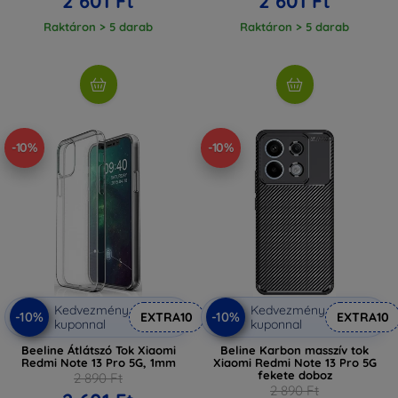
2 601 Ft
2 601 Ft
Raktáron > 5 darab
Raktáron > 5 darab
-10%
-10%
Kedvezmény
Kedvezmény
-10%
-10%
EXTRA10
EXTRA10
kuponnal
kuponnal
Beeline Átlátszó Tok Xiaomi
Beline Karbon masszív tok
Redmi Note 13 Pro 5G, 1mm
Xiaomi Redmi Note 13 Pro 5G
fekete doboz
2 890 Ft
2 890 Ft