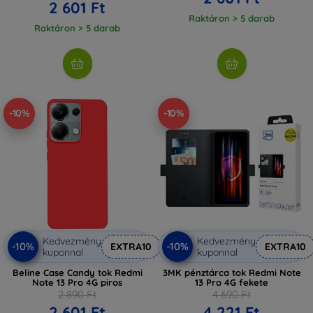
2 601 Ft
Raktáron > 5 darab
Raktáron > 5 darab
-10%
-10%
Kedvezmény
Kedvezmény
-10%
-10%
EXTRA10
EXTRA10
kuponnal
kuponnal
Beline Case Candy tok Redmi
3MK pénztárca tok Redmi Note
Note 13 Pro 4G piros
13 Pro 4G fekete
2 890 Ft
4 690 Ft
2 601 Ft
4 221 Ft