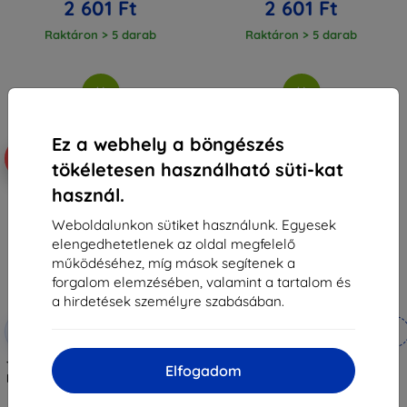
2 601 Ft
2 601 Ft
Raktáron > 5 darab
Raktáron > 5 darab
Ez a webhely a böngészés
-10%
-27%
tökéletesen használható süti-kat
használ.
Weboldalunkon sütiket használunk. Egyesek
elengedhetetlenek az oldal megfelelő
működéséhez, míg mások segítenek a
forgalom elemzésében, valamint a tartalom és
a hirdetések személyre szabásában.
Kedvezmény
Kedvezmény
-10%
-10%
EXTRA10
EXTRA10
kuponnal
kuponnal
Tech-Protect Velar Cam+ Xiaomi
3MK Matt Case Redmi Note 13
Elfogadom
Redmi Note 13 Pro 5G / POCO X6
Pro 4G fekete
5G fekete tok (5906302307647)
3 190 Ft
3 190 Ft