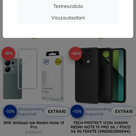
2 331 Ft
Testreszabás
2 871 Ft
Utolsó darab raktáron
Raktáron > 5 darab
Visszautasítani
-10%
-48%
Kedvezmény
Kedvezmény
-10%
-10%
EXTRA10
EXTRA10
kuponnal
kuponnal
3MK átlátszó tok Redmi Note 13
TECH-PROTECT ICON XIAOMI
Pro
REDMI NOTE 13 PRO 5G / POCO
X6 5G FEKETE (5906302300044)
3 590 Ft