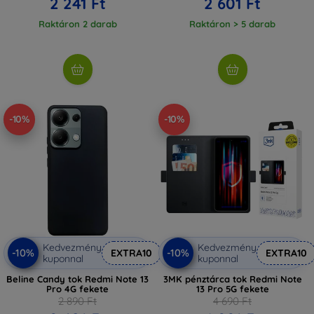
2 241 Ft
2 601 Ft
Raktáron 2 darab
Raktáron > 5 darab
-10%
-10%
Kedvezmény
Kedvezmény
-10%
-10%
EXTRA10
EXTRA10
kuponnal
kuponnal
Beline Candy tok Redmi Note 13
3MK pénztárca tok Redmi Note
Pro 4G fekete
13 Pro 5G fekete
2 890 Ft
4 690 Ft