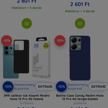
2 601 Ft
2 601 Ft
Raktáron > 5 darab
Raktáron > 5 darab
-61%
-10%
Kedvezmény
Kedvezmény
-10%
-10%
EXTRA10
EXTRA10
kuponnal
kuponnal
3MK szilikon tok Xiaomi Redmi
Beline Case Candy Redmi Note
Note 13 Pro 5G fekete
13 Pro 4G tengerészkék
5 790 Ft
2 890 Ft