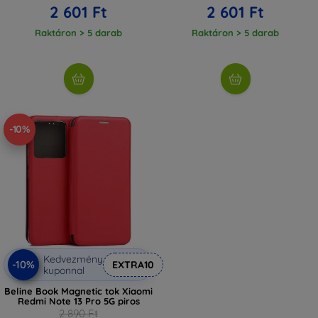
2 601 Ft
2 601 Ft
Raktáron > 5 darab
Raktáron > 5 darab
-10%
Kedvezmény
-10%
EXTRA10
kuponnal
Beline Book Magnetic tok Xiaomi
Redmi Note 13 Pro 5G piros
2 890 Ft