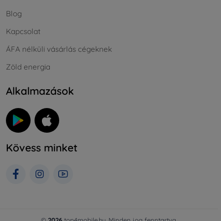
Blog
Kapcsolat
ÁFA nélküli vásárlás cégeknek
Zöld energia
Alkalmazások
Kövess minket
©
2026
top4mobile.hu. Minden jog fenntartva.