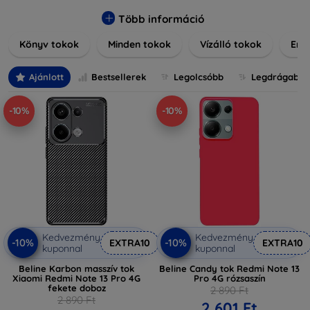
elegáns bőr tokokról, praktikus szilikon védelmekről, vagy
dizájnos mintákról, nálunk mindenki megtalálja a stílusához
Több információ
leginkább illő darabot. Böngésszen kínálatunkban, és tegye
Könyv tokok
Minden tokok
Vízálló tokok
Ered
még különlegesebbé eszközeit a tökéletes tokkal!
Ajánlott
Bestsellerek
Legolcsóbb
Legdrágabb
-10%
-10%
Kedvezmény
Kedvezmény
-10%
-10%
EXTRA10
EXTRA10
kuponnal
kuponnal
Beline Karbon masszív tok
Beline Candy tok Redmi Note 13
Xiaomi Redmi Note 13 Pro 4G
Pro 4G rózsaszín
fekete doboz
2 890 Ft
2 890 Ft
2 601 Ft