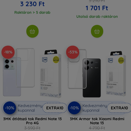
3 290 Ft
3 230 Ft
1 701 Ft
Raktáron > 5 darab
Utolsó darab raktáron
-18%
-53%
Kedvezmény
Kedvezmény
-10%
-10%
EXTRA10
EXTRA10
kuponnal
kuponnal
3MK átlátszó tok Redmi Note 13
3MK Armor tok Xiaomi Redmi
Pro 4G
Note 13
3 590 Ft
4 790 Ft