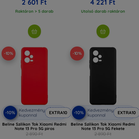
2 601 Ft
4 221 Ft
Raktáron > 5 darab
Utolsó darab raktáron
-10%
-10%
Kedvezmény
Kedvezmény
-10%
-10%
EXTRA10
EXTRA10
kuponnal
kuponnal
Beline Szilikon Tok Xiaomi Redmi
Beline Szilikon Tok Xiaomi Redmi
Note 13 Pro 5G piros
Note 13 Pro 5G Fekete
2 890 Ft
2 890 Ft