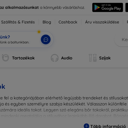
e az alkalmazásunkat
a könnyebb vásárláshoz.
Szállítás & Fizetés
Blog
Cashback
Áru visszaküldése
tünk?
Tartozékok
Audio
Szíjak
ok
 fel a kategóriájában elérhető legújabb trendeket és stílusokat!
a és egyben személyre szabja készülékét. Válasszon különféle a
zámára ideális tokot. Legyen szó elegáns bőr tokokról, praktikus
 mindenki megtalálja a stílusához leginkább illő darabot. Böng
egesebbé eszközeit a tökéletes tokkal!
Több információ