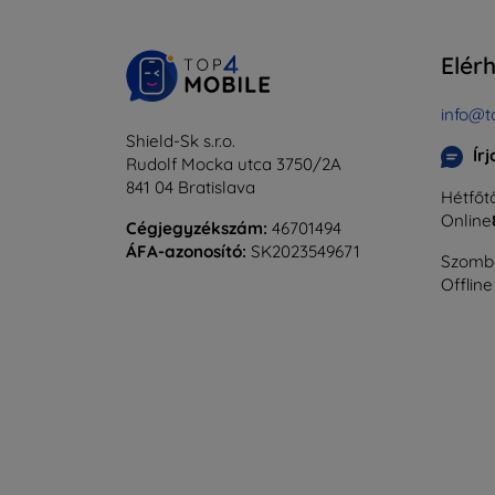
Elér
info@t
Shield-Sk s.r.o.
Ír
Rudolf Mocka utca 3750/2A
841 04 Bratislava
Hétfőtő
Online
Cégjegyzékszám:
46701494
ÁFA-azonosító:
SK2023549671
Szomba
Offline