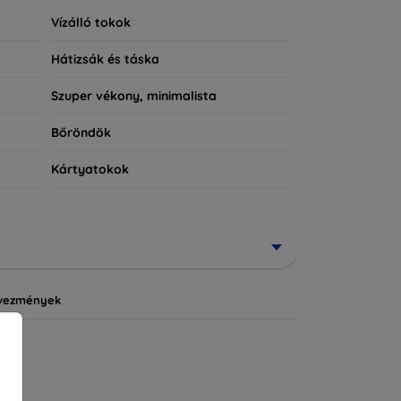
Vízálló tokok
Hátizsák és táska
Szuper vékony, minimalista
Bőröndök
Kártyatokok
vezmények