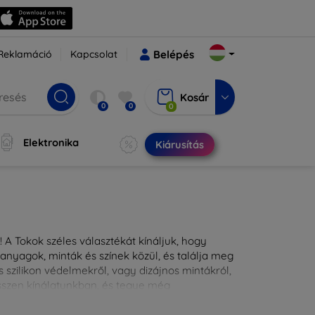
Reklamáció
Kapcsolat
Belépés
Kosár
0
0
0
Elektronika
Kiárusítás
 A Tokok széles választékát kínáljuk, hogy
nyagok, minták és színek közül, és találja meg
 szilikon védelmekről, vagy dizájnos mintákról,
ésszen kínálatunkban, és tegye még