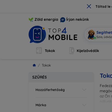
×
Töltsd l
Zöld energia
Írjon nekünk
Segíthe
S
|
Tokok
Kijelzővédők
Tokok
Tok
SZŰRÉS
Fedezze
Hozzáferhetőség
megóvj
az Ön s
nálunk
Márka
különl