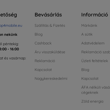
hetőség
Bevásárlás
Információ
op4mobile.eu
Szállítás & Fizetés
Márkáink
Blog
A sütik
jon nekünk
Cashback
Adatvédelem
l péntekig:
8:00 - 16:00
Áru visszaküldése
Reklamáció szab
t és vasárnap:
Reklamáció
Üzleti feltételek
Kapcsolat
Blog
Nagykereskedelmi
Kapcsolat
ÁFA nélküli vásá
cégeknek
Zöld energia