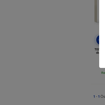
-10
TECH-P
darab
Ra
1
-
1
Öss