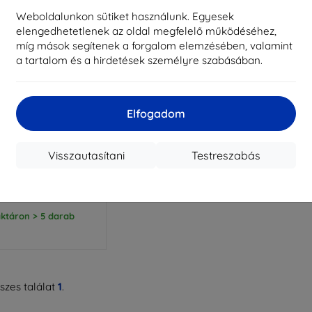
Weboldalunkon sütiket használunk. Egyesek
elengedhetetlenek az oldal megfelelő működéséhez,
míg mások segítenek a forgalom elemzésében, valamint
a tartalom és a hirdetések személyre szabásában.
Elfogadom
Kedvezmény
%
EXTRA10
kuponnal
ROTECT Glass Flex+ 2
Visszautasítani
Testreszabás
os tok Xiaomi Redmi
Watch 6 fekete
3 290 Ft
2 961 Ft
ktáron > 5 darab
zes találat
1
.