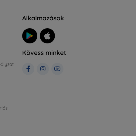
Alkalmazások
Kövess minket
ályzat
rlás