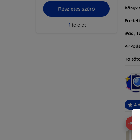
Könyv 
Részletes szűrő
Eredeti
1
találat
iPad, T
AirPod
Töltőt
Ajá
-10%