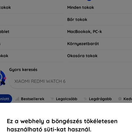
tokok
Minden tokok
Bőr tokok
ablet
MacBookok, PC-k
s
Környezetbarát
okok
Okosóra tokok
Gyors keresés
XIAOMI REDMI WATCH 6
nlott
Bestsellerek
Legolcsóbb
Legdrágabb
Ked
Ez a webhely a böngészés tökéletesen
használható süti-kat használ.