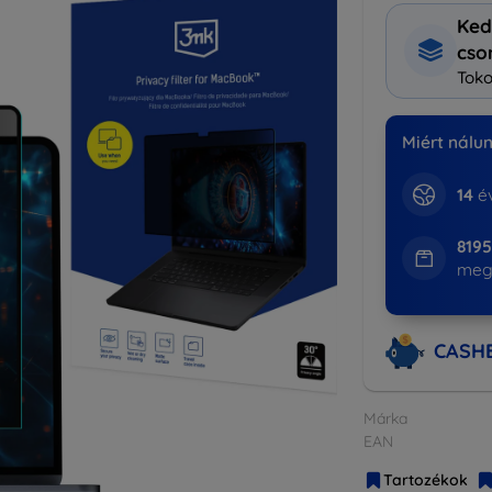
Ked
cs
Toko
Miért nálu
14
év
819
meg
CASH
Márka
EAN
Tartozékok