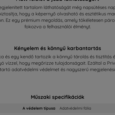
 megjelenített tartalom láthatóságát még napsütéses n
biztosítja, hogy a képernyő olvasható és esztétikus ma
n. Ez egy prémium megoldás, amely tökéletesen párosul
fokozva a felhasználói élményt.
Kényelem és könnyű karbantartás
a és egy kendő tartozik a könnyű tárolás és tisztítás 
yó vízzel, hogy megőrizze tulajdonságait. Ezáltal a Pri
 tartó adatvédelmi védelmet és nagyszerű megjelenésű
Műszaki specifikációk
A védelem típusa
Adatvédelmi fólia