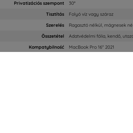
Privatizációs szempont
30°
Tisztítás
Folyó víz vagy száraz
Szerelés
Ragasztó nélkül, mágnesek nélk
Összetétel
Adatvédelmi fólia, kendő, utaz
Kompatybilność
MacBook Pro 16" 2021
hetőség
Bevásárlás
Információ
op4mobile.eu
Szállítás & Fizetés
Márkáink
Blog
A sütik
jon nekünk
Cashback
Adatvédelem
l péntekig: