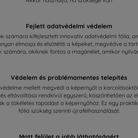
Akkor használja, ha szüksége van
Fejlett adatvédelmi védelem
 számára kifejlesztett innovatív adatvédelmi fólia, am
onyan elmosja és elsötétíti a képeket, megvédve a tart
k számára, akiknek fontos a magánélet, amikor nyilvá
Védelem és problémamentes telepítés
et védelme mellett megvédi a képernyőt a karcolásoktó
se és eltávolítása rendkívül egyszerű, köszönhetően az 
ják a tökéletes tapadást a képernyőhöz. Ez egy prakti
fólia szükség szerinti újrafelhasználását.
Matt felület a jobb láthatóságért