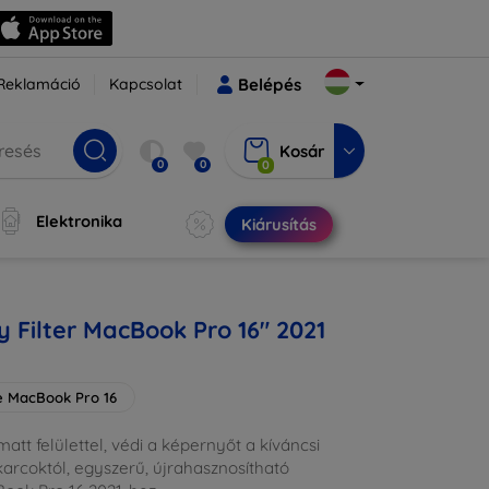
Reklamáció
Kapcsolat
Belépés
Kosár
0
0
0
Elektronika
Kiárusítás
y Filter MacBook Pro 16" 2021
e MacBook Pro 16
matt felülettel, védi a képernyőt a kíváncsi
 karcoktól, egyszerű, újrahasznosítható