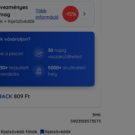
vezményes
Több
-15%
omag
információ
k + Kijelzővédők
nk vásároljon?
30
napig
e a piacon
visszaküldheted
530+
teljesített
5000+
áruátvételi
rendelés
hely
BACK
809 Ft
3MK
5903108573573
Kijelzővédő fóliák
Kijelzővédők