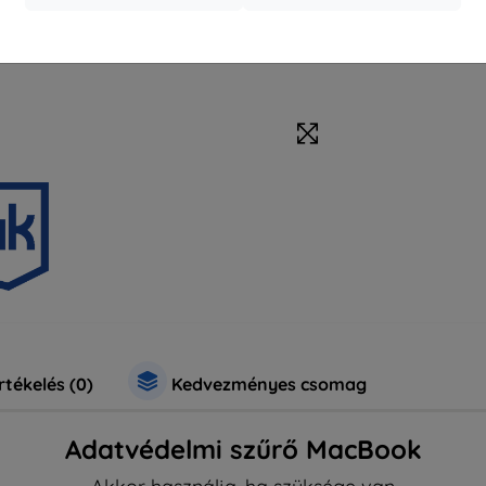
rtékelés (0)
Kedvezményes csomag
Adatvédelmi szűrő MacBook