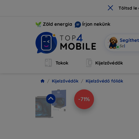
×
Töltsd l
Zöld energia
Írjon nekünk
Segíthe
Szívesen s
Tokok
Kijelzővédők
Kijelzővédők
Kijelzővédő fóliák
-71%