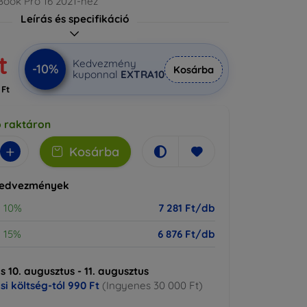
Book Pro 16 2021-hez
Leírás és specifikáció
t
Kedvezmény
-10%
Kosárba
kuponnal
EXTRA10
 Ft
b raktáron
+
Kosárba
kedvezmények
10%
7 281 Ft/db
15%
6 876 Ft/db
ás 10. augusztus - 11. augusztus
ási költség-tól
990 Ft
(Ingyenes 30 000 Ft)