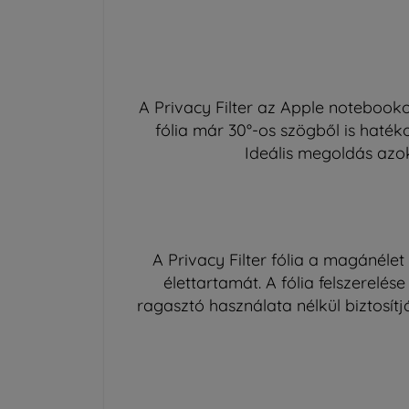
A Privacy Filter az Apple notebookok
fólia már 30°-os szögből is haték
Ideális megoldás azo
A Privacy Filter fólia a magánél
élettartamát. A fólia felszerelé
ragasztó használata nélkül biztosít