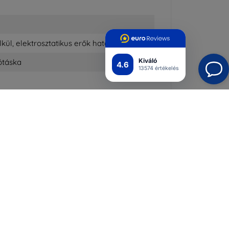
ül, elektrosztatikus erők hatására
Kiváló
ótáska
4.6
13574 értékelés
Alkalmazások
Kövess minket