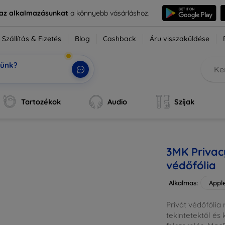
e az alkalmazásunkat
a könnyebb vásárláshoz.
Szállítás & Fizetés
Blog
Cashback
Áru visszaküldése
tünk?
egíte
|
Tartozékok
Audio
Szíjak
3MK Privac
védőfólia
Alkalmas:
Appl
Privát védőfólia 
tekintetektől és