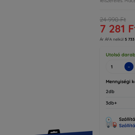
felszerelés. Mac
24 990 Ft
7 281 F
Ár ÁFA nelkül
5 733
Utolsó dara
-
Mennyiségi 
2db
3db+
Szállít
Szállít