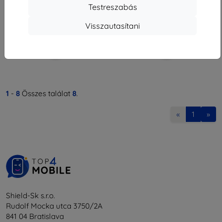
4 130 Ft
2 331 Ft
Testreszabás
Raktáron 2 darab
Utolsó darab raktáron
Visszautasítani
1
-
8
Összes találat
8
.
«
1
»
Shield-Sk s.r.o.
Rudolf Mocka utca 3750/2A
841 04 Bratislava