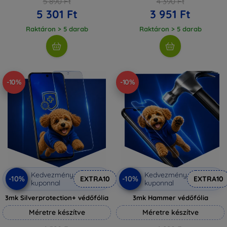
5 890 Ft
4 390 Ft
5 301 Ft
3 951 Ft
Raktáron > 5 darab
Raktáron > 5 darab
-10%
-10%
Kedvezmény
Kedvezmény
-10%
-10%
EXTRA10
EXTRA10
kuponnal
kuponnal
3mk Silverprotection+ védőfólia
3mk Hammer védőfólia
Méretre készítve
Méretre készítve