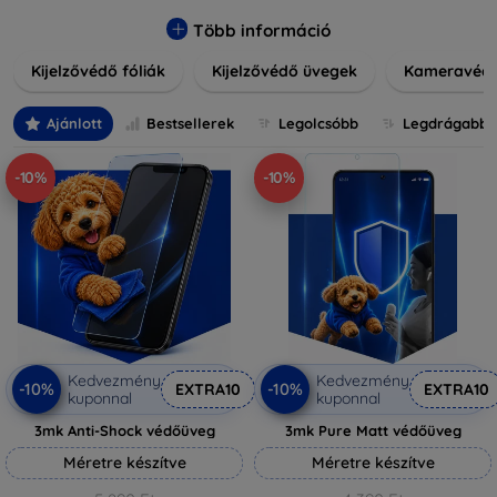
könnyen alkalmazható védelmeink nemcsak tartósságot,
hanem kristálytiszta képet is biztosítanak, megőrzi a
Több információ
készülék eredeti megjelenését. Válasszon különféle méretű
Kijelzővédő fóliák
Kijelzővédő üvegek
Kameravéd
és stílusú kijelzővédőink közül, hogy a mindennapok során is
nyugodtan használhassa eszközeit. Legyen szó teljes
fedésről vagy íves kijelzővédelemről, a minőséget szem
Ajánlott
Bestsellerek
Legolcsóbb
Legdrágabb
előtt tartva kínálunk megoldásokat minden eszközre.
-10%
-10%
Kedvezmény
Kedvezmény
-10%
-10%
EXTRA10
EXTRA10
kuponnal
kuponnal
3mk Anti-Shock védőüveg
3mk Pure Matt védőüveg
Méretre készítve
Méretre készítve