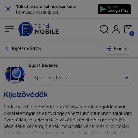
×
Töltsd le az alkalmazásunkat
a
könnyebb vásárláshoz.
0
Kijelzővédők
Szűrés
Gyors keresés
Apple iPad Air 2
Kijelzővédők
Fedezze fel a legfejlettebb kijelzővédelmi megoldásokat
okostelefonjához és táblagépéhez! Kínálatunkban található
üvegfóliák, folyékony kijelzővédők és filmek garantálják
készüléke képernyőjének maximális védelmét a karcokkal,
ütésekkel és törésekkel szemben. A precíz illeszkedésű és