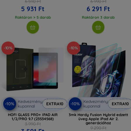
6 590 Ft
6 990 Ft
5 931 Ft
6 291 Ft
Raktáron > 5 darab
Raktáron 3 darab
-10%
-10%
Kedvezmény
Kedvezmény
-10%
-10%
EXTRA10
EXTRA10
kuponnal
kuponnal
HOFI GLASS PRO+ IPAD AIR
3mk Hardy Fusion Hybrid edzett
1/2/PRO 9.7 (23534568)
üveg Apple iPad Air 2.
generációhoz
3 990 Ft
9 290 Ft