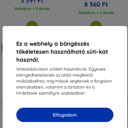
3 591 Ft
8 360 Ft
Raktáron > 5 darab
Raktáron > 5 darab
Ez a webhely a böngészés
-61%
-64%
tökéletesen használható süti-kat
használ.
Weboldalunkon sütiket használunk. Egyesek
elengedhetetlenek az oldal megfelelő
működéséhez, míg mások segítenek a forgalom
elemzésében, valamint a tartalom és a
hirdetések személyre szabásában.
Kedvezmény
Kedvezmény
-10%
-10%
EXTRA10
EXTRA10
kuponnal
kuponnal
3MK FlexibleGlass Lite hibrid
3MK PaperFeeling Apple iPad Air
Elfogadom
edzett üveg Apple iPad Air 2 gen
2 9.7" 2 db védőfólia
Hybrid Glass Lite
11 489 Ft
5 990 Ft